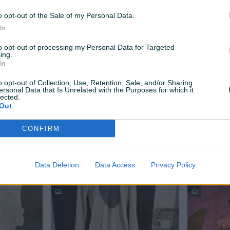
15 KM
5 KM
prije 4 mjeseca
prije 6 mjesec
o opt-out of the Sale of my Personal Data.
In
to opt-out of processing my Personal Data for Targeted
ing.
In
o opt-out of Collection, Use, Retention, Sale, and/or Sharing
ersonal Data that Is Unrelated with the Purposes for which it
lected.
Out
Dostupno odmah
Dostupno odmah
Djecije pidzame
roze šorc
CONFIRM
8 KM
10 KM
prije 7 mjeseci
prije 7 mjesec
Data Deletion
Data Access
Privacy Policy