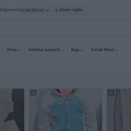
g
Sigurnost
Objavi oglas
Ostali linkovi
Vrsta
Veličina (uzrast)
Boja
Ostali filteri