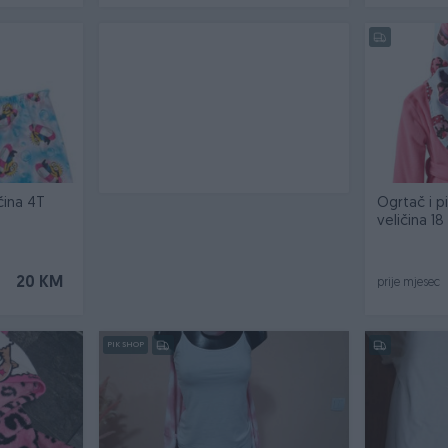
čina 4T
Ogrtač i p
veličina 1
20 KM
prije mjesec
PIK SHOP