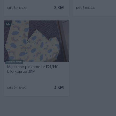
2 KM
prije 8 mjeseci
prije 8 mjeseci
Dostupno odmah
Markirane pidzame br.134/140
bilo koja za 3KM
3 KM
prije 8 mjeseci