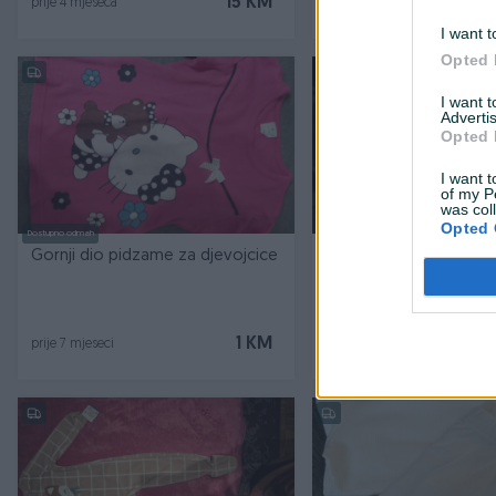
15 KM
prije 4 mjeseca
prije 4 mjeseca
I want t
Opted 
I want 
Advertis
Opted 
I want t
of my P
was col
Opted 
Dostupno odmah
Dostupno odmah
Gornji dio pidzame za djevojcice
Djecija pidzama br-104
Novo
1 KM
prije 7 mjeseci
prije 7 mjeseci