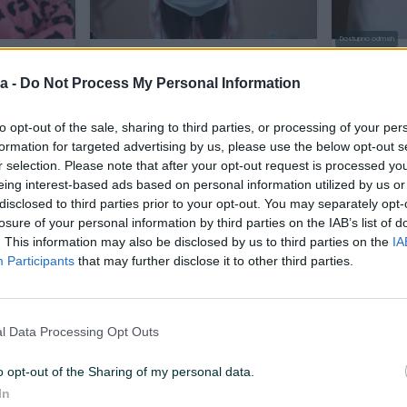
Dostupno odmah
za
Pink jednorog pokrivač dekica sa
Pi
kapuljačom
a -
Do Not Process My Personal Information
Novo
to opt-out of the sale, sharing to third parties, or processing of your per
20 KM
19 KM
prije 3 mjeseca
prije 3 mjese
formation for targeted advertising by us, please use the below opt-out s
r selection. Please note that after your opt-out request is processed y
eing interest-based ads based on personal information utilized by us or
disclosed to third parties prior to your opt-out. You may separately opt-
losure of your personal information by third parties on the IAB’s list of
. This information may also be disclosed by us to third parties on the
IA
Participants
that may further disclose it to other third parties.
Dostupno odmah
l Data Processing Opt Outs
nezon vel.
Pidžama Elza
Pidžama z
o opt-out of the Sharing of my personal data.
Novo
In