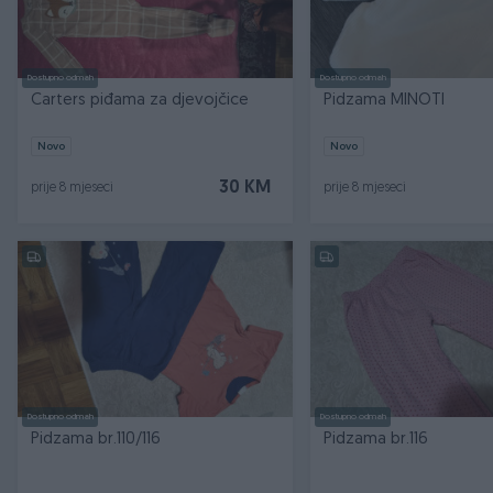
Dostupno odmah
Dostupno odmah
Carters piđama za djevojčice
Pidzama MINOTI
Novo
Novo
30 KM
prije 8 mjeseci
prije 8 mjeseci
Dostupno odmah
Dostupno odmah
Pidzama br.110/116
Pidzama br.116