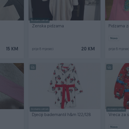
Dostupno odmah
Zenska pidzama
Pidzama z
Novo
15 KM
20 KM
prije 8 mjeseci
prije 8 mjesec
Dostupno odmah
Dostupno odmah
Djeciji bademantil h&m 122/128
Vreca za s
Novo