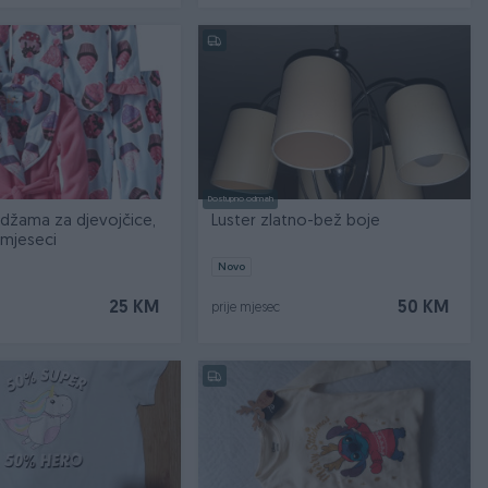
Dostupno odmah
idžama za djevojčice,
Luster zlatno-bež boje
8 mjeseci
Novo
25 KM
50 KM
prije mjesec