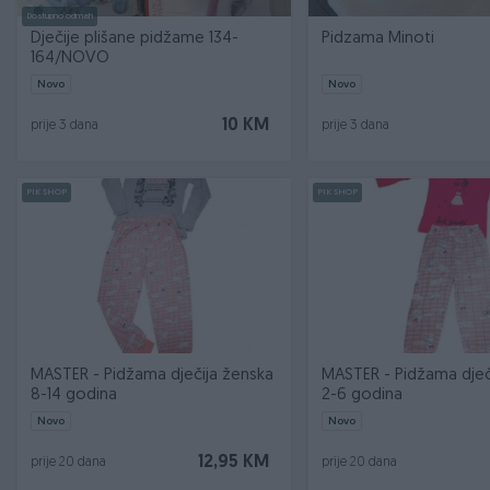
Dostupno odmah
Dječije plišane pidžame 134-
Pidzama Minoti
164/NOVO
Novo
Novo
10 KM
prije 3 dana
prije 3 dana
PIK SHOP
PIK SHOP
MASTER - Pidžama dječija ženska
MASTER - Pidžama dječ
8-14 godina
2-6 godina
Novo
Novo
12,95 KM
prije 20 dana
prije 20 dana