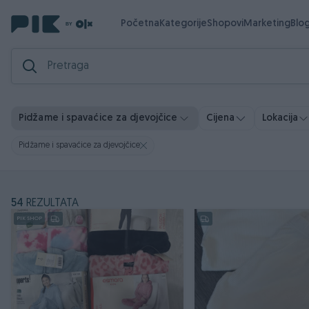
Početna
Kategorije
Shopovi
Marketing
Blo
Pidžame i spavaćice za djevojčice
Cijena
Lokacija
Pidžame i spavaćice za djevojčice
54
REZULTATA
PIK SHOP