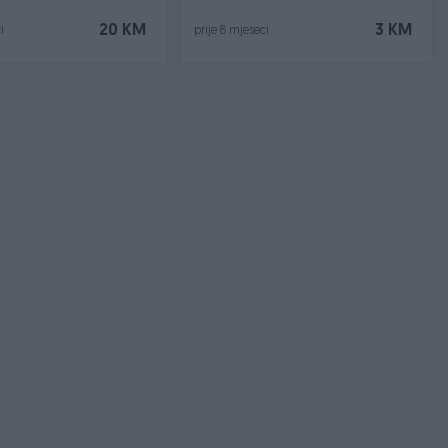
20 KM
3 KM
i
prije 8 mjeseci