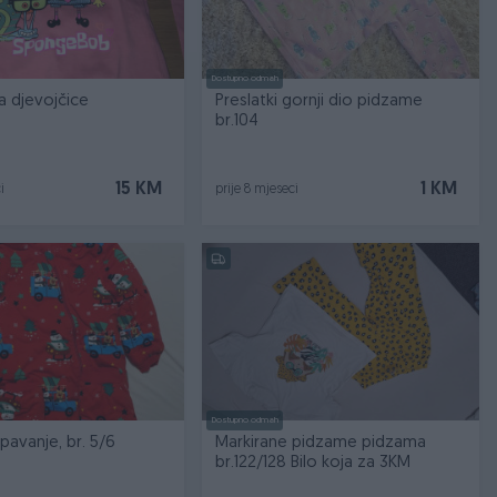
Dostupno odmah
a djevojčice
Preslatki gornji dio pidzame
br.104
15 KM
1 KM
i
prije 8 mjeseci
Dostupno odmah
pavanje, br. 5/6
Markirane pidzame pidzama
br.122/128 Bilo koja za 3KM