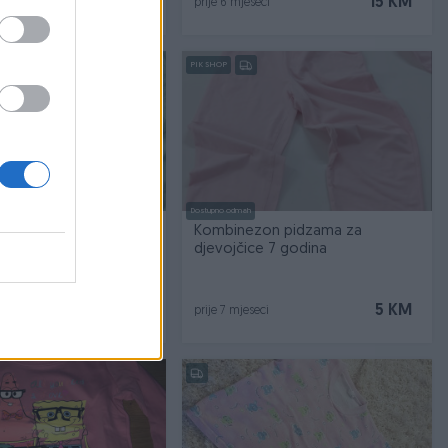
13 KM
15 KM
i
prije 6 mjeseci
PIK SHOP
Dostupno odmah
Kombinezon pidzama za
djevojčice 7 godina
2 KM
5 KM
i
prije 7 mjeseci