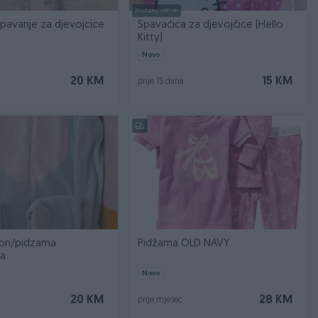
Dostupno odmah
pavanje za djevojcice
Spavaćica za djevojčice (Hello
Kitty)
Novo
20 KM
15 KM
prije 15 dana
on/pidzama
Pidžama OLD NAVY
na
Novo
20 KM
28 KM
prije mjesec