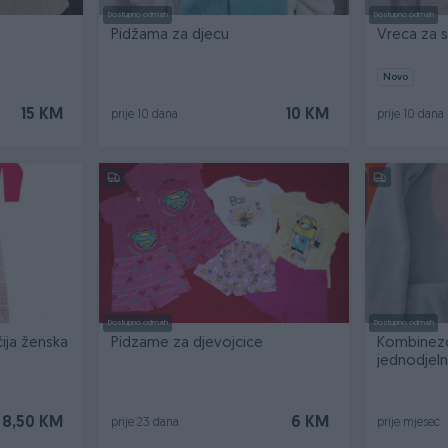
Dostupno odmah
Dostupno odmah
Pidžama za djecu
Vreca za s
Novo
15 KM
10 KM
prije 10 dana
prije 10 dana
Dostupno odmah
Dostupno odmah
ija ženska
Pidzame za djevojcice
Kombinez
jednodjel
8,50 KM
6 KM
prije 23 dana
prije mjesec