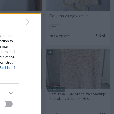
dzama ,majce 158 /164 25 km
Pidzama za djevojcice
Novo
sonal or
5 KM
5 KM
ca
prije 4 mjeseca
ection to
ou may
 personal
out of the
 downstream
B’s List of
Dostupno odmah
a djevojčice
Pamučna H&M vreća za spavanje
za bebe veličina 62/68