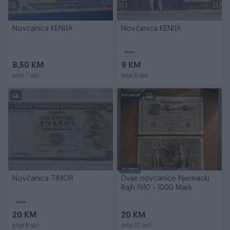
Novcanica KENIJA
Novčanica KENIJA
Novo
8,50 KM
9 KM
prije 7 sati
prije 8 sati
PIK SHOP
Dostupno
Novčanica TIMOR
Dvije novcanice Njemacki
Rajh 1910 - 1000 Mark
Novo
20 KM
20 KM
prije 8 sati
prije 10 sati