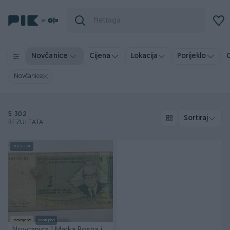
Porijeklo
O
Novčanice
Cijena
Lokacija
Novčanice
5.302
Sortiraj
REZULTATA
PIK SHOP
Izdvojeno
Dostupno