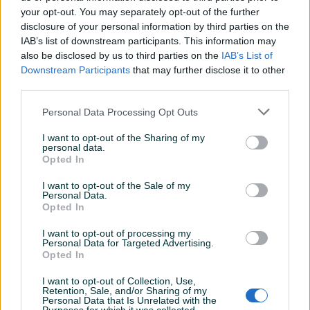
your opt-out. You may separately opt-out of the further
disclosure of your personal information by third parties on the
IAB’s list of downstream participants. This information may
Novčanica TANZANIJA
Novčanice KENIJA
also be disclosed by us to third parties on the
IAB’s List of
Downstream Participants
that may further disclose it to other
third parties.
8 KM
7 KM
Personal Data Processing Opt Outs
prije 7 sati
prije 7 sati
I want to opt-out of the Sharing of my
personal data.
Opted In
I want to opt-out of the Sale of my
Personal Data.
Opted In
I want to opt-out of processing my
Personal Data for Targeted Advertising.
Opted In
Novčanice KENIJA--UNC
Novčanica KENIJA
I want to opt-out of Collection, Use,
Novo
Novo
Retention, Sale, and/or Sharing of my
Personal Data that Is Unrelated with the
Na upit
17 KM