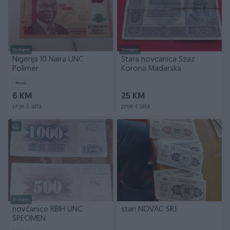
Dostupno
Dostupno
Nigerija 10 Naira UNC
Stara novcanica Szaz
Polimer
Korona Mađarska
Novo
6 KM
25 KM
prije 3 sata
prije 4 sata
Dostupno
novčanice RBIH UNC
stari NOVAC SRJ
SPECIMEN