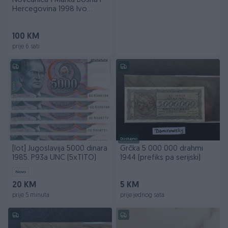
Novcanica 1 Marka Bosna i
Hercegovina 1998 Ivo
Andric
100 KM
prije 6 sati
Dostupno
[lot] Jugoslavija 5000 dinara
Grčka 5 000 000 drahmi
1985. P93a UNC (5xTITO)
1944 (prefiks pa serijski)
Novo
20 KM
5 KM
prije 5 minuta
prije jednog sata