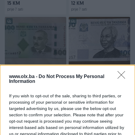
15 KM
12 KM
prije 7 sati
prije 7 sati
Novčanica TANZANIJA--
Novčanice TANZANIJA --
UNC
UNC
www.olx.ba -
Do Not Process My Personal
Information
Novo
20 KM
12 KM
If you wish to opt-out of the sale, sharing to third parties, or
prije 7 sati
prije 7 sati
processing of your personal or sensitive information for
targeted advertising by us, please use the below opt-out
section to confirm your selection. Please note that after your
opt-out request is processed you may continue seeing
interest-based ads based on personal information utilized by
us or personal information disclosed to third parties prior to