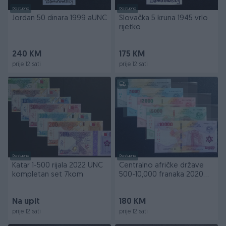
Dostupno
Dostupno
Jordan 50 dinara 1999 aUNC
Slovačka 5 kruna 1945 vrlo
rijetko
240 KM
175 KM
prije 12 sati
prije 12 sati
Dostupno
Dostupno
Katar 1-500 rijala 2022 UNC
Centralno afričke države
kompletan set 7kom
500-10,000 franaka 2020
UNC set 5kom
Na upit
180 KM
prije 12 sati
prije 12 sati