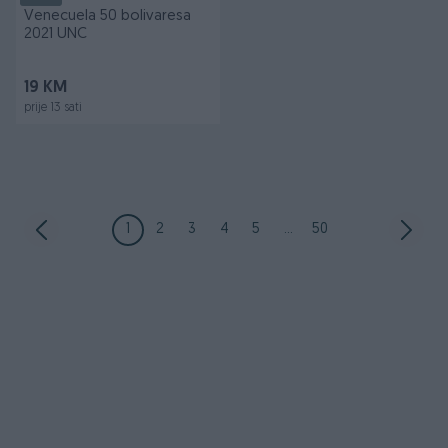
Venecuela 50 bolivaresa
2021 UNC
19 KM
prije 13 sati
1
2
3
4
5
...
50