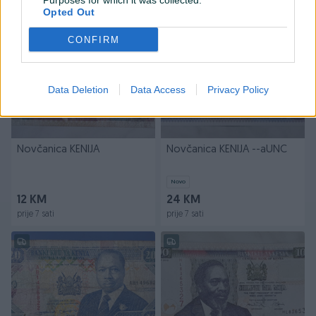
Purposes for which it was collected.
prije 7 sati
prije 7 sati
Opted Out
CONFIRM
Data Deletion
Data Access
Privacy Policy
Novčanica KENIJA
Novčanica KENIJA --aUNC
Novo
12 KM
24 KM
prije 7 sati
prije 7 sati