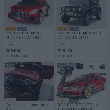
Izdvojeno
Dostupno
Izdvojeno
Dostupno
NESTIFY / ELEKTRIČNI
NESTIFY / ELEKTRICNI AUTIĆ
AUTOMOBIL ZA DJECU
ZA DJECU G CLASS
MERCEDES
Novo
Novo
209 KM
249 KM
prije jednog sata
prije 3 sata
PIK SHOP
PIK SHOP
Izdvojeno
Izdvojeno
Dostupno
Djeciji dzip na akumulator
RC SUPER BRZI AUTO 4x4
4x4
1:10 70+ KM/H MODEL 3