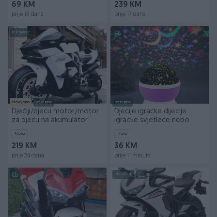
69 KM
239 KM
prije 13 dana
prije 17 dana
PIK SHOP
Izdvojeno
Dostupno
Dostupno
Dječiji/djecu motor/motor
Djecije igracke dijecije
za djecu na akumulator
igracke svjetlece nebo
Novo
Novo
219 KM
36 KM
prije 24 dana
prije 11 minuta
PIK SHOP