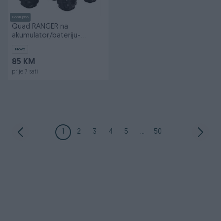
Dostupno
Quad RANGER na
akumulator/bateriju-
crvena
Novo
85 KM
prije 7 sati
1
2
3
4
5
...
50