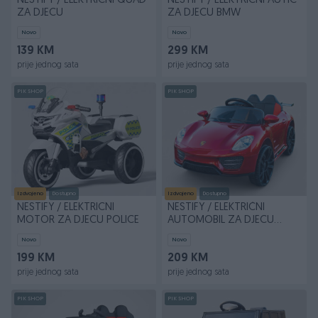
NESTIFY / ELEKTRIČNI QUAD
NESTIFY / ELEKTRICNI AUTIĆ
ZA DJECU
ZA DJECU BMW
Novo
Novo
139 KM
299 KM
prije jednog sata
prije jednog sata
PIK SHOP
PIK SHOP
Izdvojeno
Dostupno
Izdvojeno
Dostupno
NESTIFY / ELEKTRICNI
NESTIFY / ELEKTRIČNI
MOTOR ZA DJECU POLICE
AUTOMOBIL ZA DJECU
PORSCHE
Novo
Novo
199 KM
209 KM
prije jednog sata
prije jednog sata
PIK SHOP
PIK SHOP