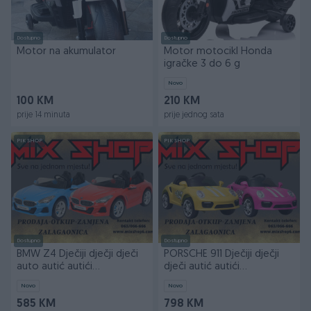
Dostupno
Dostupno
Motor na akumulator
Motor motocikl Honda
igračke 3 do 6 g
Novo
100 KM
210 KM
prije 14 minuta
prije jednog sata
PIK SHOP
PIK SHOP
Dostupno
Dostupno
BMW Z4 Dječiji dječji dječi
PORSCHE 911 Dječiji dječji
auto autić autići
dječi autić autići
akumulator za djecu
akumulator za djecu
Novo
Novo
585 KM
798 KM