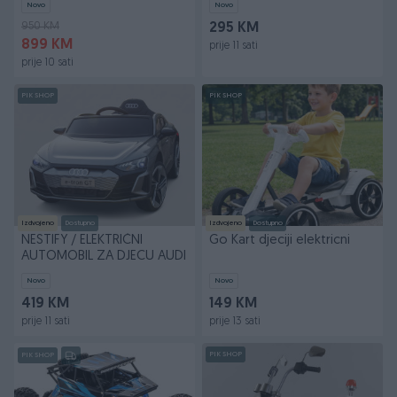
Novo
Novo
950 KM
295 KM
899 KM
prije 11 sati
prije 10 sati
PIK SHOP
PIK SHOP
Izdvojeno
Dostupno
Izdvojeno
Dostupno
NESTIFY / ELEKTRIČNI
Go Kart djeciji elektricni
AUTOMOBIL ZA DJECU AUDI
Novo
Novo
419 KM
149 KM
prije 11 sati
prije 13 sati
PIK SHOP
PIK SHOP