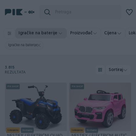
Igračke na baterije
Proizvođač
Cijena
Lok
Igračke na baterije
3.815
Sortiraj
REZULTATA
PIK SHOP
PIK SHOP
Izdvojeno
Dostupno
Izdvojeno
Dostupno