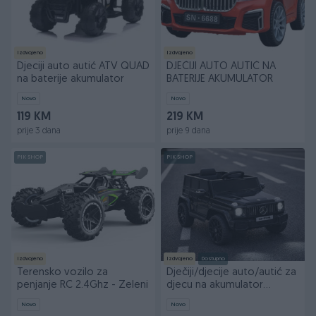
Izdvojeno
Izdvojeno
Djeciji auto autić ATV QUAD
DJEČIJI AUTO AUTIĆ NA
na baterije akumulator
BATERIJE AKUMULATOR
Novo
Novo
119 KM
219 KM
prije 3 dana
prije 9 dana
PIK SHOP
PIK SHOP
Izdvojeno
Izdvojeno
Dostupno
Terensko vozilo za
Dječiji/djecije auto/autić za
penjanje RC 2.4Ghz - Zeleni
djecu na akumulator
Mercedes G klas
Novo
Novo