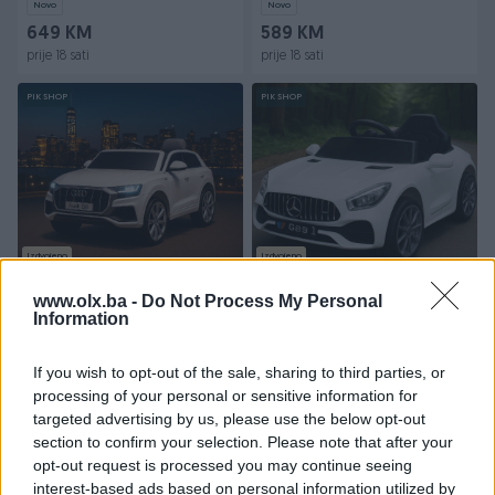
Novo
Novo
649 KM
589 KM
prije 18 sati
prije 18 sati
PIK SHOP
PIK SHOP
Izdvojeno
Izdvojeno
Dječiji/djecije
Dječiji/djecije
auto/autić/autići/ za djecu
auto/autić/autići/ na
www.olx.ba -
Do Not Process My Personal
na akumulator djecu
Information
akumulator djecu
Novo
Novo
299 KM
189 KM
If you wish to opt-out of the sale, sharing to third parties, or
prije 18 sati
prije 18 sati
processing of your personal or sensitive information for
targeted advertising by us, please use the below opt-out
PIK SHOP
PIK SHOP
section to confirm your selection. Please note that after your
opt-out request is processed you may continue seeing
interest-based ads based on personal information utilized by