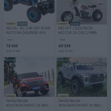
Izdvojeno
Dostupno
Izdvojeno
Dostupno
AKCIJA - RC CAR OFF ROAD
NESTIFY / ELEKTRIČNI
AUTO NA DALJINSKI 4X4
MOTOR ZA DJECU MINI
Novo
Novo
79 KM
69 KM
prije 15 sati
prije 16 sati
PIK SHOP
PIK SHOP
Izdvojeno
Izdvojeno
Dječiji/djecije
Dječiji/djecije
auto/autić/autići/ za djecu
auto/autić/autići/ za djecu
na akumulator djecu
na akumulator djecu