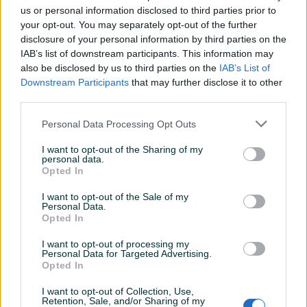
us or personal information disclosed to third parties prior to
your opt-out. You may separately opt-out of the further
disclosure of your personal information by third parties on the
IAB’s list of downstream participants. This information may
Izdvojeno
Dostupno
Izdvojeno
Dostupno
AKCIJA Djeciji motoric autic
RASTAR igračke na daljinski |
also be disclosed by us to third parties on the
IAB’s List of
kvad na baterije na
Range Rover Sport
Downstream Participants
that may further disclose it to other
akumulator
third parties.
Novo
Novo
119 KM
40 KM
Personal Data Processing Opt Outs
89 KM
prije 21 sati
prije 20 sati
I want to opt-out of the Sharing of my
personal data.
PIK SHOP
PIK SHOP
Opted In
I want to opt-out of the Sale of my
Personal Data.
Opted In
I want to opt-out of processing my
Personal Data for Targeted Advertising.
Opted In
Izdvojeno
Dostupno
Izdvojeno
Akumulator12V 7Ah
Kvad četverotočkaš
I want to opt-out of Collection, Use,
Retention, Sale, and/or Sharing of my