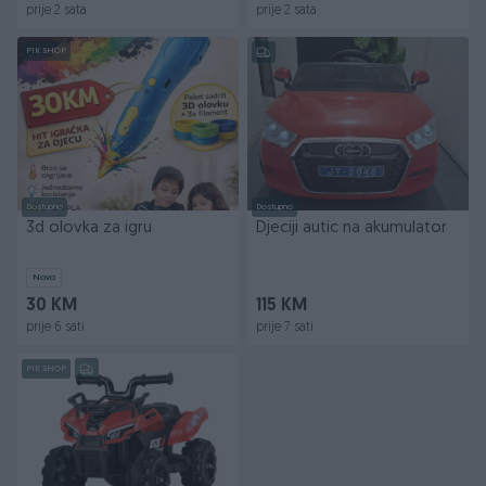
prije 2 sata
prije 2 sata
PIK SHOP
Dostupno
Dostupno
3d olovka za igru
Djeciji autic na akumulator
Novo
30 KM
115 KM
prije 6 sati
prije 7 sati
PIK SHOP