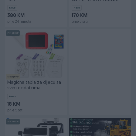
Novo
Novo
380 KM
170 KM
prije 24 minuta
prije 5 sati
PIK SHOP
Izdvojeno
Magicna tabla za dijecu sa
svim dodatcima
Novo
18 KM
prije 5 sati
PIK SHOP
PIK SHOP