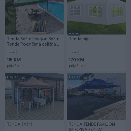
Dostupno
Tenda 3x3m Paviljon 3x3m
Tenda bijela
Tende Pocinčana čelična
konstrukcija
Novo
Novo
115 KM
170 KM
prije 2 sata
prije 3 sata
PIK SHOP
PIK SHOP
TENDA 3X3M
TENDA TENDE PAVILJON
SKLOPIVA 3x4.5M