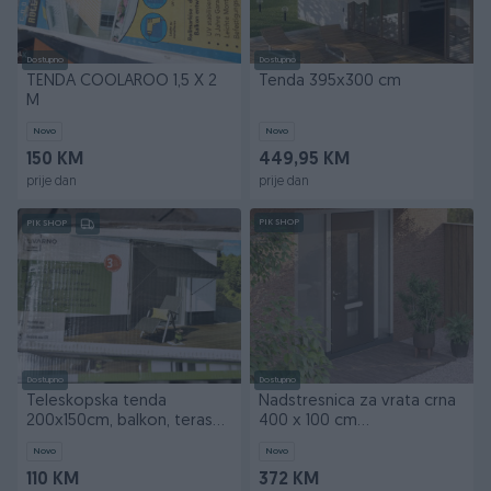
Dostupno
Dostupno
TENDA COOLAROO 1,5 X 2
Tenda 395x300 cm
M
Novo
Novo
150 KM
449,95 KM
prije dan
prije dan
PIK SHOP
PIK SHOP
Dostupno
Dostupno
Teleskopska tenda
Nadstresnica za vrata crna
200x150cm, balkon, terasa,
400 x 100 cm
Antracit
polikarbonatna 153602
Novo
Novo
110 KM
372 KM