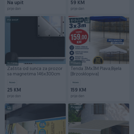
Na upit
59 KM
prije dan
prije dan
PIK SHOP
PIK SHOP
Dostupno
Dostupno
Zaštita od sunca za prozor
Tenda 3Mx3M Plava,Bijela
sa magnetima 146x300cm
(Brzosklopiva)
Novo
Novo
25 KM
159 KM
prije dan
prije dan
PIK SHOP