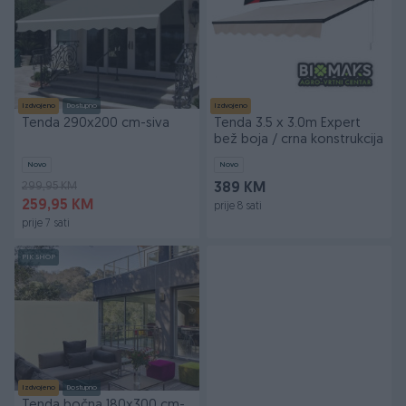
Izdvojeno
Dostupno
Izdvojeno
Tenda 290x200 cm-siva
Tenda 3.5 x 3.0m Expert
bež boja / crna konstrukcija
Novo
Novo
299,95 KM
389 KM
259,95 KM
prije 8 sati
prije 7 sati
PIK SHOP
Izdvojeno
Dostupno
Tenda bočna 180x300 cm-