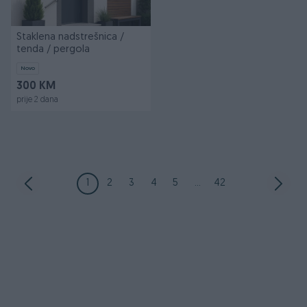
Staklena nadstrešnica /
tenda / pergola
Novo
300 KM
prije 2 dana
1
2
3
4
5
...
42