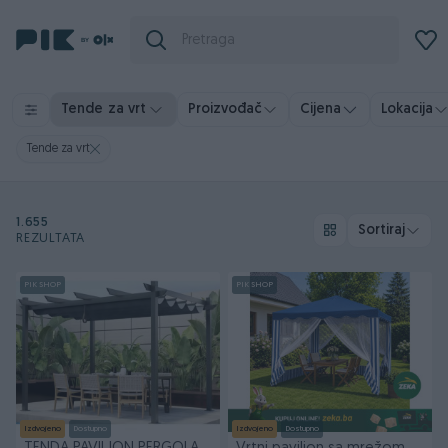
Tende za vrt
Proizvođač
Cijena
Lokacija
Tende za vrt
1.655
Sortiraj
REZULTATA
PIK SHOP
PIK SHOP
Izdvojeno
Dostupno
Izdvojeno
Dostupno