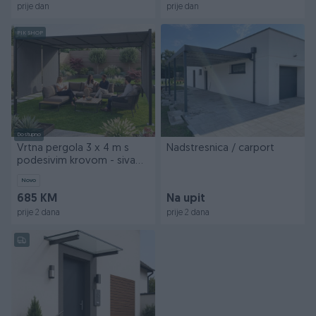
prije dan
prije dan
PIK SHOP
Dostupno
Vrtna pergola 3 x 4 m s
Nadstresnica / carport
podesivim krovom - siva
MultiGarden
Novo
685 KM
Na upit
prije 2 dana
prije 2 dana