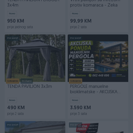
TENDA PAVILJON PERGOLA
Vrtni paviljon sa mrežom
3x4m
protiv komaraca - Zeka
Novo
Novo
950 KM
99,99 KM
prije jednog sata
prije 2 sata
PIK SHOP
PIK SHOP
Izdvojeno
Dostupno
Izdvojeno
TENDA PAVILJON 3x3m
PERGOLE manuelne
bioklimatske - AKCIJSKA
PONUDA
Novo
Novo
490 KM
3.590 KM
prije 2 sata
prije 3 sata
PIK SHOP
PIK SHOP