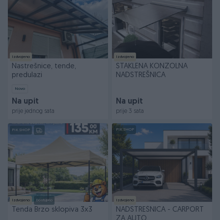
Izdvojeno
Izdvojeno
Nastrešnice, tende,
STAKLENA KONZOLNA
predulazi
NADSTREŠNICA
Novo
Na upit
Na upit
prije jednog sata
prije 3 sata
PIK SHOP
PIK SHOP
Izdvojeno
Dostupno
Izdvojeno
Tenda Brzo sklopiva 3x3
NADSTREŠNICA - CARPORT
ZA AUTO