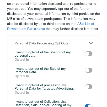
us or personal information disclosed to third parties prior to
your opt-out. You may separately opt-out of the further
disclosure of your personal information by third parties on the
IAB’s list of downstream participants. This information may
Dostupno
also be disclosed by us to third parties on the
Dostupno
IAB’s List of
Automatski sklopivi vrtni
Ljetnikovac paviljon
Downstream Participants
that may further disclose it to other
paviljon, sator za
pergola
third parties.
dogadjanja, 3x3 m, b
Novo
Personal Data Processing Opt Outs
174 KM
Na upit
prije 12 sati
prije 13 sati
I want to opt-out of the Sharing of my
personal data.
PIK SHOP
PIK SHOP
Opted In
I want to opt-out of the Sale of my
Personal Data.
Opted In
I want to opt-out of processing my
Personal Data for Targeted Advertising.
Opted In
Dostupno
Dostupno
Nastrešnica 120x100 sa
Aluminijumska bočna tenda
sekcijom
I want to opt-out of Collection, Use,
160 x 350 cm, antracit,
Retention, Sale, and/or Sharing of my
uvlačiva