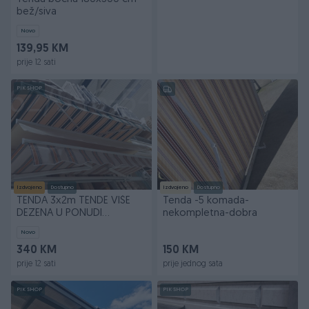
bež/siva
Novo
139,95 KM
prije 12 sati
PIK SHOP
Izdvojeno
Dostupno
Izdvojeno
Dostupno
TENDA 3x2m TENDE VIŠE
Tenda -5 komada-
DEZENA U PONUDI
nekompletna-dobra
062/546-546 NOVO U
Novo
PAKETU
340 KM
150 KM
prije 12 sati
prije jednog sata
PIK SHOP
PIK SHOP