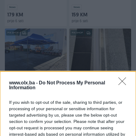
Novo
Novo
179 KM
159 KM
prije 6 sati
prije 6 sati
PIK SHOP
PIK SHOP
Dostupno
TENDA TENDE SKLOPIVA
TENDA BIJELA 1.5x2m
www.olx.ba -
Do Not Process My Personal
Information
PAVILJON 3X3M
Novo
Novo
If you wish to opt-out of the sale, sharing to third parties, or
119 KM
120 KM
processing of your personal or sensitive information for
prije 6 sati
prije 11 sati
targeted advertising by us, please use the below opt-out
section to confirm your selection. Please note that after your
PIK SHOP
opt-out request is processed you may continue seeing
interest-based ads based on personal information utilized by