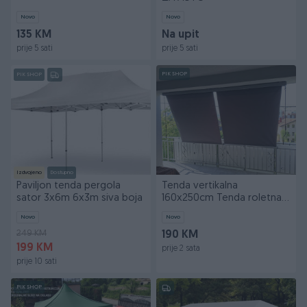
Novo
Novo
135 KM
Na upit
prije 5 sati
prije 5 sati
PIK SHOP
PIK SHOP
Izdvojeno
Dostupno
Paviljon tenda pergola
Tenda vertikalna
sator 3x6m 6x3m siva boja
160x250cm Tenda roletna
Balkonska tenda NOVO
Novo
Novo
249 KM
190 KM
199 KM
prije 2 sata
prije 10 sati
PIK SHOP