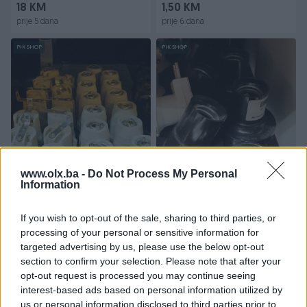
18 KM
1,50 KM
prije 5 dana
prije 6 dana
PIK SHOP
PIK SHOP
keramičko grlo
grlo ravno
www.olx.ba -
Do Not Process My Personal
Information
Novo
Novo
0,60 KM
2,30 KM
If you wish to opt-out of the sale, sharing to third parties, or
prije 6 dana
prije 6 dana
processing of your personal or sensitive information for
targeted advertising by us, please use the below opt-out
PIK SHOP
PIK SHOP
section to confirm your selection. Please note that after your
opt-out request is processed you may continue seeing
interest-based ads based on personal information utilized by
us or personal information disclosed to third parties prior to