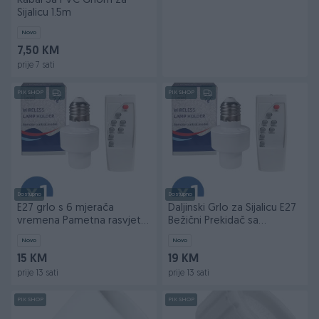
Kabal Sa PVC Grlom za
Sijalicu 1.5m
Novo
7,50 KM
prije 7 sati
PIK SHOP
PIK SHOP
Dostupno
Dostupno
E27 grlo s 6 mjerača
Daljinski Grlo za Sijalicu E27
vremena Pametna rasvjeta
Bežični Prekidač sa
daljinski prekidac
Tajmerom
Novo
Novo
15 KM
19 KM
prije 13 sati
prije 13 sati
PIK SHOP
PIK SHOP