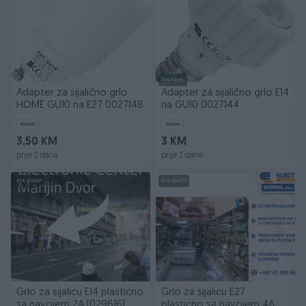
Dostupno
Adapter za sijalično grlo
Adapter za sijalično grlo E14
HOME GU10 na E27 0027148
na GU10 0027144
Novo
Novo
3,50 KM
3 KM
prije 2 dana
prije 2 dana
PIK SHOP
PIK SHOP
Grlo za sijalicu E14 plasticno
Grlo za sijalicu E27
sa navojem 2A (029616)
plasticno sa navojem 4A