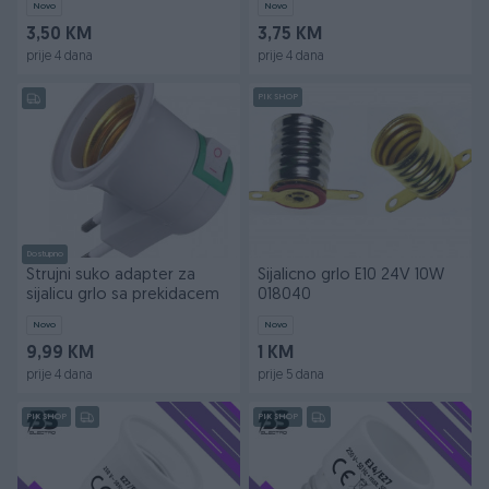
Novo
Novo
3,50 KM
3,75 KM
prije 4 dana
prije 4 dana
PIK SHOP
Dostupno
Strujni suko adapter za
Sijalicno grlo E10 24V 10W
sijalicu grlo sa prekidacem
018040
Novo
Novo
9,99 KM
1 KM
prije 4 dana
prije 5 dana
PIK SHOP
PIK SHOP