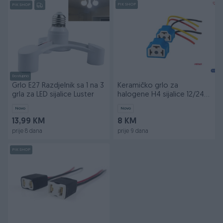
PIK SHOP
PIK SHOP
Dostupno
Grlo E27 Razdjelnik sa 1 na 3
Keramičko grlo za
grla za LED sijalice Luster
halogene H4 sijalice 12/24V
AMIO 043301
Novo
Novo
13,99 KM
8 KM
prije 8 dana
prije 9 dana
PIK SHOP