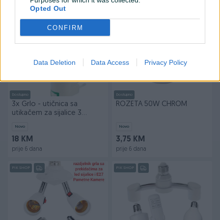
Purposes for which it was collected.
prije 6 dana
prije 6 dana
Opted Out
PIK SHOP
CONFIRM
Data Deletion
Data Access
Privacy Policy
Dostupno
Dostupno
3x Grlo - utičnica sa
ROZETA 50W CHROM
utikačem za sijalice 3
komada
Novo
Novo
18 KM
3,75 KM
prije 6 dana
prije 6 dana
PIK SHOP
PIK SHOP