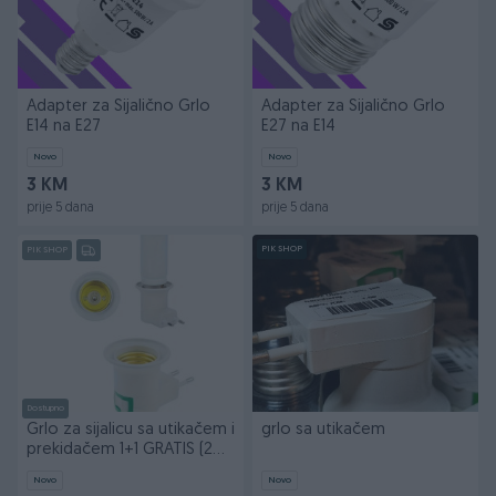
Adapter za Sijalično Grlo
Adapter za Sijalično Grlo
E14 na E27
E27 na E14
Novo
Novo
3 KM
3 KM
prije 5 dana
prije 5 dana
PIK SHOP
PIK SHOP
Dostupno
Grlo za sijalicu sa utikačem i
grlo sa utikačem
prekidačem 1+1 GRATIS (2
komada)
Novo
Novo