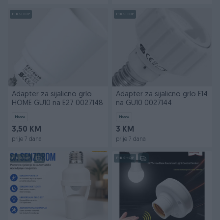
PIK SHOP
PIK SHOP
Adapter za sijalicno grlo
Adapter za sijalicno grlo E14
HOME GU10 na E27 0027148
na GU10 0027144
Novo
Novo
3,50 KM
3 KM
prije 7 dana
prije 7 dana
PIK SHOP
PIK SHOP