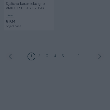
Sijalicno keramicko grlo
AMIO H7 CS-H7 020318
Novo
8 KM
prije 9 dana
1
2
3
4
5
...
8