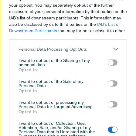
your opt-out. You may separately opt-out of the further
disclosure of your personal information by third parties on the
IAB’s list of downstream participants. This information may
GRLO BAKELTI CRNO
GRLO PVC BIJELO
also be disclosed by us to third parties on the
IAB’s List of
Downstream Participants
that may further disclose it to other
third parties.
Novo
Novo
0,90 KM
0,75 KM
Personal Data Processing Opt Outs
prije 6 dana
prije 6 dana
I want to opt-out of the Sharing of my
PIK SHOP
PIK SHOP
personal data.
Opted In
I want to opt-out of the Sale of my
Personal Data.
Opted In
I want to opt-out of processing my
Personal Data for Targeted Advertising.
Opted In
GRLO CRNO
GRLO SA PRODUŽETKOM
I want to opt-out of Collection, Use,
Novo
Novo
Retention, Sale, and/or Sharing of my
Personal Data that Is Unrelated with the
0,80 KM
2,40 KM