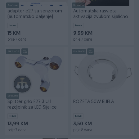
Dostupno
Dostupno
adapter e27 sa senzorom
Automatska rasvjeta
(automatsko paljenje)
aktivacija zvukom sijalično
grlo štedna
Novo
Novo
15 KM
9,99 KM
prije 7 dana
prije 7 dana
PIK SHOP
PIK SHOP
Dostupno
Splitter grlo E27 3 U 1
ROZETA 50W BIJELA
razdjelnik za LED Sijalice
Novo
Novo
13,99 KM
3,50 KM
prije 7 dana
prije 8 dana