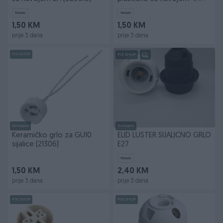
(029615)
Novo
Novo
1,50 KM
1,50 KM
prije 3 dana
prije 3 dana
PIK SHOP
PIK SHOP
Dostupno
Dostupno
Keramičko grlo za GU10
ELID LUSTER SIJALICNO GRLO
sijalice (21306)
E27
Novo
1,50 KM
2,40 KM
prije 3 dana
prije 3 dana
PIK SHOP
PIK SHOP