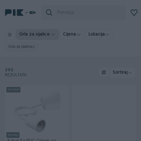
Grla za sijalice
Cijena
Lokacija
Grla za sijalice
292
Sortiraj
REZULTATA
PIK SHOP
Dostupno