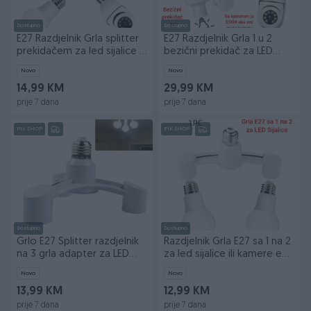
Dostupno
Dostupno
E27 Razdjelnik Grla splitter
E27 Razdjelnik Grla 1 u 2
prekidačem za led sijalice il
bezični prekidač za LED
kamere
sijalicu kameru
Novo
Novo
14,99 KM
29,99 KM
prije 7 dana
prije 7 dana
PIK SHOP
PIK SHOP
Dostupno
Dostupno
Grlo E27 Splitter razdjelnik
Razdjelnik Grla E27 sa 1 na 2
na 3 grla adapter za LED
za led sijalice ili kamere e27
Sijalice
WiFi
Novo
Novo
13,99 KM
12,99 KM
prije 7 dana
prije 7 dana