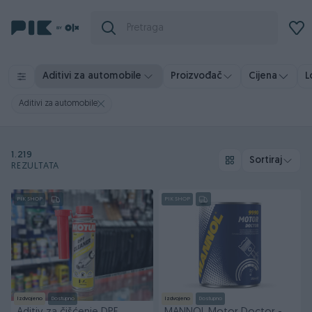
Aditivi za automobile
Proizvođač
Cijena
L
Aditivi za automobile
1.219
Sortiraj
REZULTATA
PIK SHOP
PIK SHOP
Izdvojeno
Dostupno
Izdvojeno
Dostupno