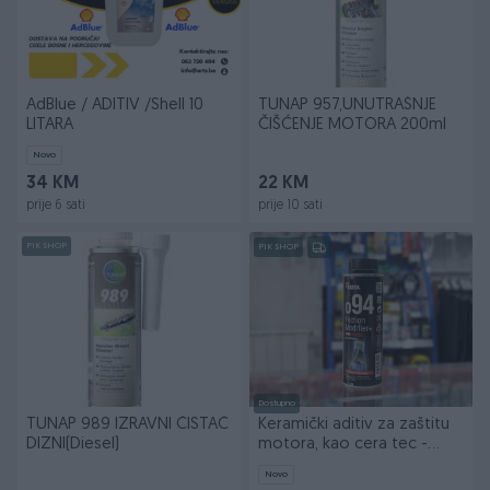
AdBlue / ADITIV /Shell 10
TUNAP 957,UNUTRAŠNJE
LITARA
ČIŠĆENJE MOTORA 200ml
Novo
34 KM
22 KM
prije 6 sati
prije 10 sati
PIK SHOP
PIK SHOP
Dostupno
TUNAP 989 IZRAVNI ČISTAČ
Keramički aditiv za zaštitu
DIZNI(Diesel)
motora, kao cera tec -
BIZOL o94
Novo