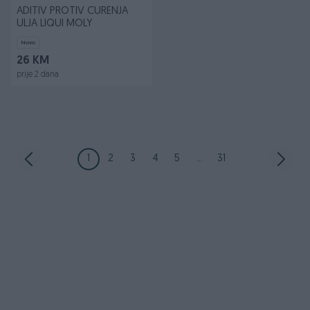
ADITIV PROTIV CURENJA
ULJA LIQUI MOLY
Novo
26 KM
prije 2 dana
1
2
3
4
5
...
31