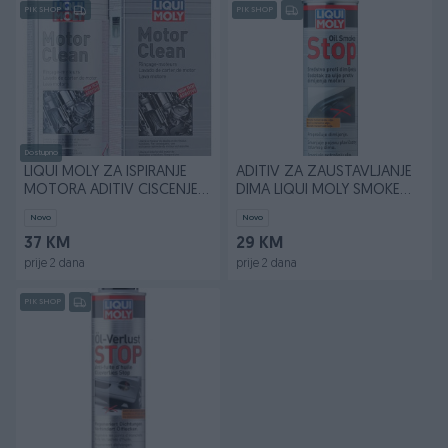
PIK SHOP
PIK SHOP
Dostupno
LIQUI MOLY ZA ISPIRANJE
ADITIV ZA ZAUSTAVLJANJE
MOTORA ADITIV CISCENJE
DIMA LIQUI MOLY SMOKE
MOTORA LIQUI MOLY
STOP
Novo
Novo
37 KM
29 KM
prije 2 dana
prije 2 dana
PIK SHOP