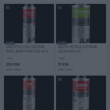
Dostupno
Dostupno
SREDSTVO ZA ČIŠĆENJE
ADITIV PETROL EXTREME
DIZEL INJEKTORA 250 ml 30
CLEAN 500 ml
komada
Novo
Novo
250 KM
31 KM
prije 2 dana
prije 2 dana