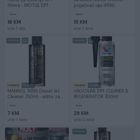
Aditiv za čišćenje DPF
MANNOL Motor Doctor -
filtera - MOTUL DPF
pojačivač ulja 9990
CLEANER
Novo
Novo
18 KM
10 KM
prije 3 sata
prije 3 dana
PIK SHOP
PIK SHOP
Izdvojeno
Dostupno
Izdvojeno
Dostupno
MANNOL 9956 Diesel Jet
VALVOLINE DPF CLEANER &
Cleaner 250ml - aditiv za
REGENERATOR 300ml
dizne
Novo
Novo
7 KM
29 KM
prije 11 dana
prije 12 dana
PIK SHOP