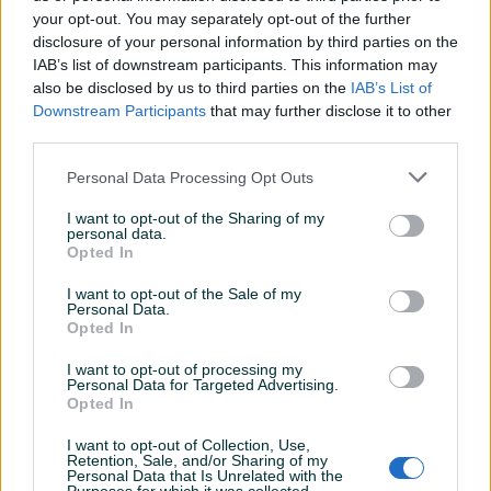
your opt-out. You may separately opt-out of the further
disclosure of your personal information by third parties on the
IAB’s list of downstream participants. This information may
Dostupno
Galerija caddy kedi citroen
Liqui DPF Katalizator cistac
also be disclosed by us to third parties on the
IAB’s List of
berlingo peugeot partner
Downstream Participants
that may further disclose it to other
2008-2016
third parties.
Novo
450 KM
Na upit
Personal Data Processing Opt Outs
prije 20 sati
prije dan
I want to opt-out of the Sharing of my
PIK SHOP
PIK SHOP
personal data.
Opted In
I want to opt-out of the Sale of my
Personal Data.
Opted In
I want to opt-out of processing my
Personal Data for Targeted Advertising.
Opted In
A0009004613
LIQUI MOLY SREDSTVO ZA
A0009016506 ADBLUE
ČIŠĆENJE DIZNI
MODUL MERCEDES E CLASS
I want to opt-out of Collection, Use,
Novo
Retention, Sale, and/or Sharing of my
Personal Data that Is Unrelated with the
Na upit
19 KM