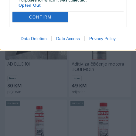
Purposes for which it was collected.
prije dan
prije dan
Opted Out
PIK SHOP
CONFIRM
Data Deletion
Data Access
Privacy Policy
AD BLUE 10l
Aditiv za čišćenje motora
LIQUI MOLY
Novo
Novo
30 KM
49 KM
prije dan
prije dan
PIK SHOP
PIK SHOP