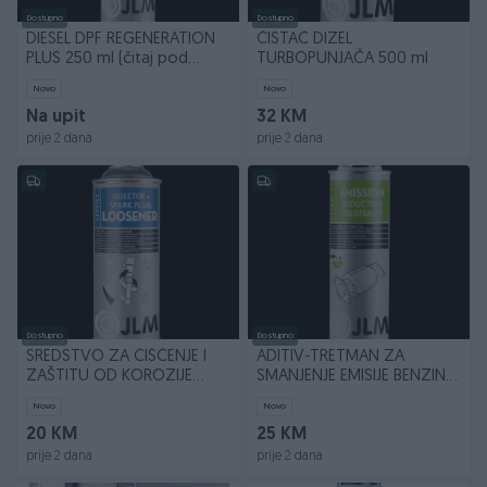
Dostupno
Dostupno
DIESEL DPF REGENERATION
ČISTAČ DIZEL
PLUS 250 ml (čitaj pod
TURBOPUNJAČA 500 ml
detaljno)
Novo
Novo
Na upit
32 KM
prije 2 dana
prije 2 dana
Dostupno
Dostupno
SREDSTVO ZA ČIŠĆENJE I
ADITIV-TRETMAN ZA
ZAŠTITU OD KOROZIJE
SMANJENJE EMISIJE BENZINA
400ml
500 ml
Novo
Novo
20 KM
25 KM
prije 2 dana
prije 2 dana