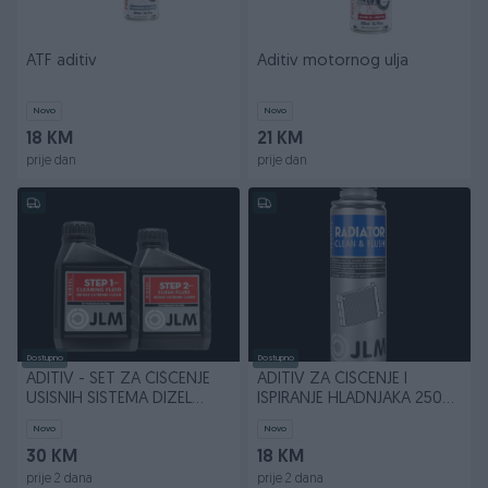
ATF aditiv
Aditiv motornog ulja
Novo
Novo
18 KM
21 KM
prije dan
prije dan
Dostupno
Dostupno
ADITIV - SET ZA ČIŠĆENJE
ADITIV ZA ČIŠĆENJE I
USISNIH SISTEMA DIZEL
ISPIRANJE HLADNJAKA 250
MOTORA
ml
Novo
Novo
30 KM
18 KM
prije 2 dana
prije 2 dana