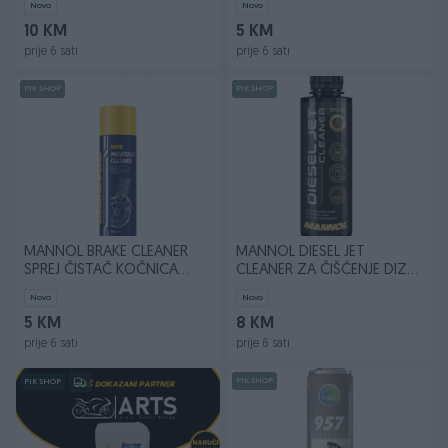
Novo
Novo
10 KM
5 KM
prije 6 sati
prije 6 sati
PIK SHOP
PIK SHOP
MANNOL BRAKE CLEANER
MANNOL DIESEL JET
SPREJ ČISTAČ KOČNICA
CLEANER ZA ČIŠĆENJE DIZNI
500ML
250ML
Novo
Novo
5 KM
8 KM
prije 6 sati
prije 6 sati
PIK SHOP
PIK SHOP