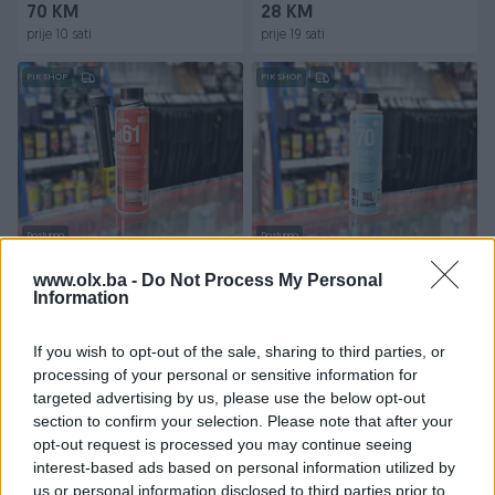
70 KM
28 KM
prije 10 sati
prije 19 sati
PIK SHOP
PIK SHOP
Dostupno
Dostupno
BIZOL d61 ADITIV ZA
BIZOL r70 ADITIV ZA
ČIŠĆENJE DPF FILTERA DPF
ČIŠĆENJE HLADNJAKA
www.olx.ba -
Do Not Process My Personal
REGENERATOR
Information
Novo
Novo
15 KM
16 KM
If you wish to opt-out of the sale, sharing to third parties, or
prije 19 sati
prije 19 sati
processing of your personal or sensitive information for
targeted advertising by us, please use the below opt-out
PIK SHOP
PIK SHOP
section to confirm your selection. Please note that after your
opt-out request is processed you may continue seeing
interest-based ads based on personal information utilized by
us or personal information disclosed to third parties prior to