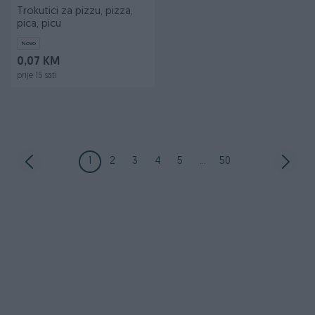
Trokutici za pizzu, pizza,
pica, picu
Novo
0,07 KM
prije 15 sati
1
2
3
4
5
...
50