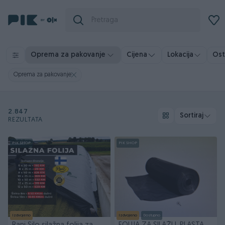
Osta
Oprema za pakovanje
Cijena
Lokacija
Oprema za pakovanje
2.847
Sortiraj
REZULTATA
PIK SHOP
PIK SHOP
Izdvojeno
Izdvojeno
Dostupno