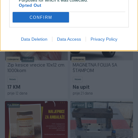
Purposes for which it was collected.
prije 5 dana
prije 8 dana
Opted Out
PIK SHOP
CONFIRM
Data Deletion
Data Access
Privacy Policy
Izdvojeno
Dostupno
Izdvojeno
Zip kesice vrecice 10x12 cm.
MAGNETNA FOLIJA SA
1000kom
ŠTAMPOM
Novo
Novo
17 KM
Na upit
prije 12 dana
prije 21 dana
PIK SHOP
PIK SHOP