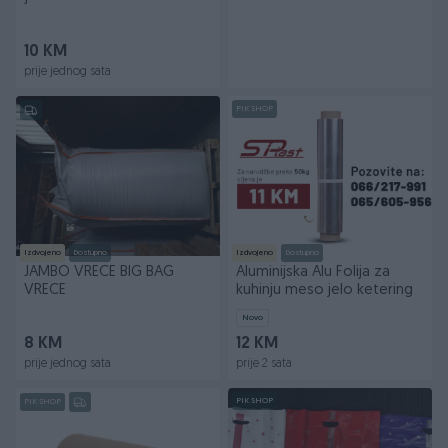
10 KM
prije jednog sata
PIK SHOP
Izdvojeno
Dostupno
Izdvojeno
Dostupno
JAMBO VRECE BIG BAG
Aluminijska Alu Folija za
VRECE
kuhinju meso jelo ketering
Novo
8 KM
12 KM
prije jednog sata
prije 2 sata
PIK SHOP
PIK SHOP