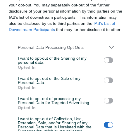
your opt-out. You may separately opt-out of the further
disclosure of your personal information by third parties on the
IAB’s list of downstream participants. This information may
Izdvojeno
Izdvojeno
Plastične Gajbe ,
PVC kese tregerice. Profil
also be disclosed by us to third parties on the
IAB’s List of
40x60x22(v)cm Plastična
"adituzla1".061131793.
Downstream Participants
that may further disclose it to other
Gajba
third parties.
Novo
Novo
Na upit
Na upit
Personal Data Processing Opt Outs
prije dan
prije 5 dana
I want to opt-out of the Sharing of my
PIK SHOP
personal data.
Opted In
I want to opt-out of the Sale of my
Personal Data.
Opted In
I want to opt-out of processing my
Personal Data for Targeted Advertising.
Izdvojeno
Izdvojeno
Dostupno
Opted In
STREČ FOLIJA 5 KG, 23
Vrece plave 50L za sljive
mikrona, hilzna 1,6kg
obojene vreca dzakovi
dzak
I want to opt-out of Collection, Use,
Novo
Novo
Retention, Sale, and/or Sharing of my
Personal Data that Is Unrelated with the
22 KM
0,45 KM