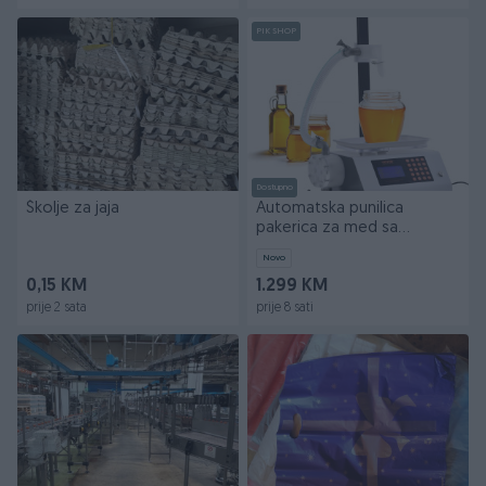
PIK SHOP
Dostupno
Školje za jaja
Automatska punilica
pakerica za med sa
digitalnom vagom
Novo
0,15 KM
1.299 KM
prije 2 sata
prije 8 sati