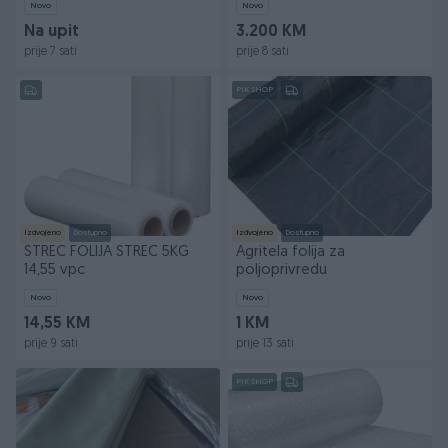
Novo
Novo
Na upit
3.200 KM
prije 7 sati
prije 8 sati
PIK SHOP
Izdvojeno
Dostupno
Izdvojeno
Dostupno
STREC FOLIJA STREC 5KG
Agritela folija za
14,55 vpc
poljoprivredu
Novo
Novo
14,55 KM
1 KM
prije 9 sati
prije 13 sati
PIK SHOP