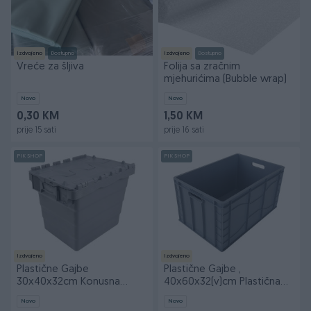
Izdvojeno
Dostupno
Izdvojeno
Dostupno
Vreće za šljiva
Folija sa zračnim
mjehurićima (Bubble wrap)
Novo
Novo
0,30 KM
1,50 KM
prije 15 sati
prije 16 sati
PIK SHOP
PIK SHOP
Izdvojeno
Izdvojeno
Plastične Gajbe
Plastične Gajbe ,
30x40x32cm Konusna
40x60x32(v)cm Plastična
plastična gajba sa
Gajba
Novo
Novo
poklopcem