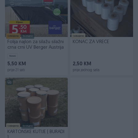
Izdvojeno
Dostupno
Izdvojeno
Folija najlon za silažu silažni
KONAC ZA VREĆE
crna crni UV Berger Austrija
Novo
5,50 KM
2,50 KM
prije 21 sati
prije jednog sata
Izdvojeno
Dostupno
KARTONSKE KUTIJE ( BURADI
)