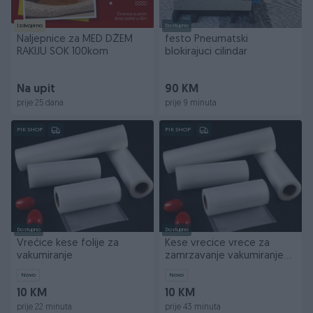
Izdvojeno
Dostupno
Naljepnice za MED DŽEM
festo Pneumatski
RAKIJU SOK 100kom
blokirajuci cilindar
Na upit
90 KM
prije 25 dana
prije 9 minuta
PIK SHOP
PIK SHOP
Dostupno
Dostupno
Vrećice kese folije za
Kese vrecice vrece za
vakumiranje
zamrzavanje vakumiranje
vakumirke
Novo
Novo
10 KM
10 KM
prije 22 minuta
prije 43 minuta