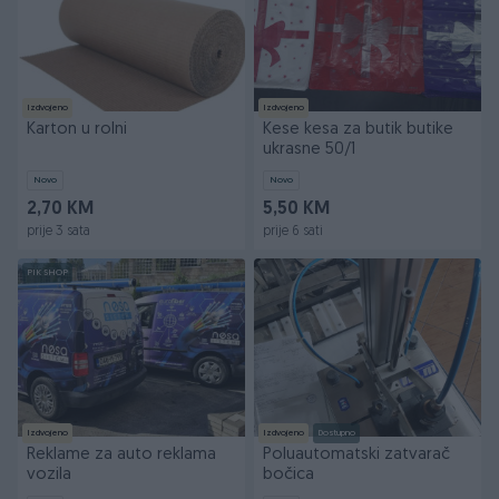
Izdvojeno
Izdvojeno
Karton u rolni
Kese kesa za butik butike
ukrasne 50/1
Novo
Novo
2,70 KM
5,50 KM
prije 3 sata
prije 6 sati
PIK SHOP
Izdvojeno
Izdvojeno
Dostupno
Reklame za auto reklama
Poluautomatski zatvarač
vozila
bočica