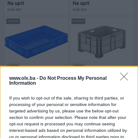
Na upit
Na upit
prije dan
prije dan
PIK SHOP
PIK SHOP
Izdvojeno
Izdvojeno
Plastične Gajbe ,
Plastične Gajbe ,
40x60x10(v)cm Plastična
60x80x39(v)cm Plastična
www.olx.ba -
Do Not Process My Personal
Gajba
Information
Gajba
Novo
Novo
Na upit
Na upit
If you wish to opt-out of the sale, sharing to third parties, or
prije dan
prije dan
processing of your personal or sensitive information for
targeted advertising by us, please use the below opt-out
PIK SHOP
section to confirm your selection. Please note that after your
opt-out request is processed you may continue seeing
interest-based ads based on personal information utilized by
us or personal information disclosed to third parties prior to