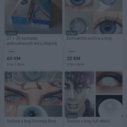
Dostupno
Dostupno
27 + 25 komada
Kontaktna sočiva u boji
jednodnevnih leća dioptrija
+2.50, mix dva brenda
Novo
Novo
60 KM
20 KM
prije 3 dana
prije 4 dana
Dostupno
Sočiva u boji Estonija Blue
Sočiva u boji full white