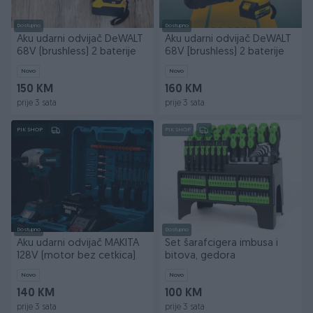
Dostupno
Dostupno
Aku udarni odvijač DeWALT
Aku udarni odvijač DeWALT
68V (brushless) 2 baterije
68V [brushless) 2 baterije
Novo
Novo
150 KM
160 KM
prije 3 sata
prije 3 sata
PIK SHOP
PIK SHOP
Dostupno
Dostupno
Aku udarni odvijač MAKITA
Set šarafcigera imbusa i
128V (motor bez cetkica)
bitova, gedora
Novo
Novo
140 KM
100 KM
prije 3 sata
prije 3 sata