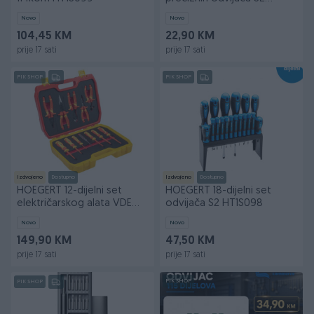
HT1S270
Novo
Novo
104,45 KM
22,90 KM
prije 17 sati
prije 17 sati
PIK SHOP
PIK SHOP
Izdvojeno
Dostupno
Izdvojeno
Dostupno
HOEGERT 12-dijelni set
HOEGERT 18-dijelni set
električarskog alata VDE
odvijača S2 HT1S098
1000V HT1E100
Novo
Novo
149,90 KM
47,50 KM
prije 17 sati
prije 17 sati
PIK SHOP
PIK SHOP