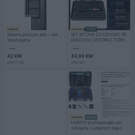
Izdvojeno
Izdvojeno
Dostupno
Xiaomi precizni alat - set
SET BITOVA ZA ODVIJAČ 115
šarafcigera
DIJELOVA | GEDORA | TORX |
IMBUS
Novo
Novo
42 KM
34,90 KM
prije 17 sati
prije dan
PIK SHOP
Izdvojeno
Dostupno
HASKYY profesionalni set
odvijača s udarnom kapom,
magnetski