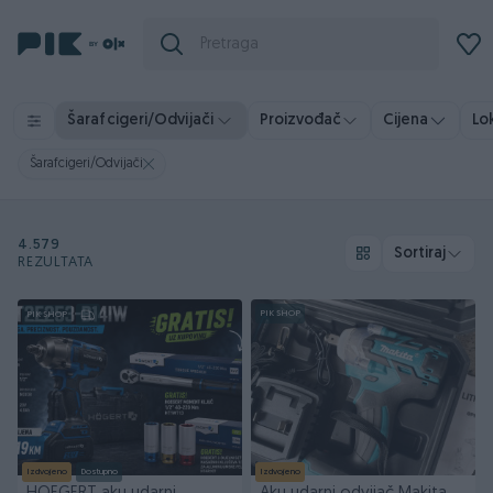
Šarafcigeri/Odvijači
Proizvođač
Cijena
Lo
Šarafcigeri/Odvijači
4.579
Sortiraj
REZULTATA
PIK SHOP
PIK SHOP
Izdvojeno
Dostupno
Izdvojeno