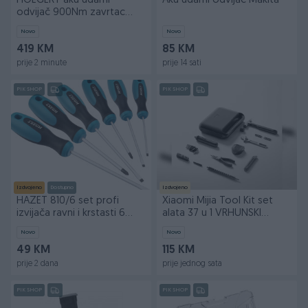
HOEGERT aku udarni
Aku udarni odvijač Makita
odvijač 900Nm zavrtac
brushless HT2E253-B14IW
Novo
Novo
419 KM
85 KM
prije 2 minute
prije 14 sati
PIK SHOP
PIK SHOP
Izdvojeno
Dostupno
Izdvojeno
HAZET 810/6 set profi
Xiaomi Mijia Tool Kit set
izvijača ravni i krstasti 6
alata 37 u 1 VRHUNSKI
kom. bgs
KVALITET
Novo
Novo
49 KM
115 KM
prije 2 dana
prije jednog sata
PIK SHOP
PIK SHOP