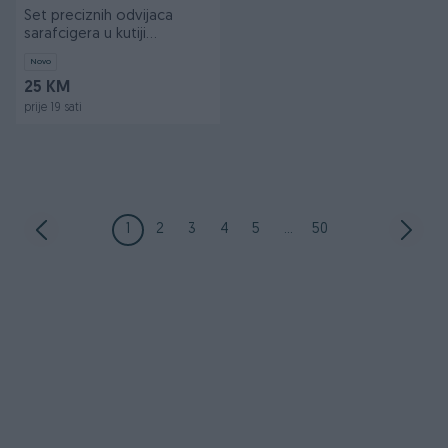
Set preciznih odvijaca
sarafcigera u kutiji
sarafciger + nastavci
Novo
25 KM
prije 19 sati
1
2
3
4
5
...
50