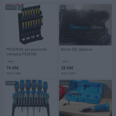
PIK SHOP
PROXXON set preciznih
Bitovi 105 dijelova
odvijača PX28148
Novo
Novo
74 KM
25 KM
prije 4 sata
prije 4 sata
PIK SHOP
PIK SHOP