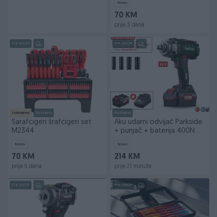
Novo
70 KM
prije 3 dana
PIK SHOP
PIK SHOP
Izdvojeno
Dostupno
Dostupno
Šarafcigeri šrafcigeri set
Aku udarni odvijač Parkside
M2344
+ punjač + baterija 400Nm
1/2"
Novo
Novo
70 KM
214 KM
prije 6 dana
prije 21 minuta
PIK SHOP
PIK SHOP