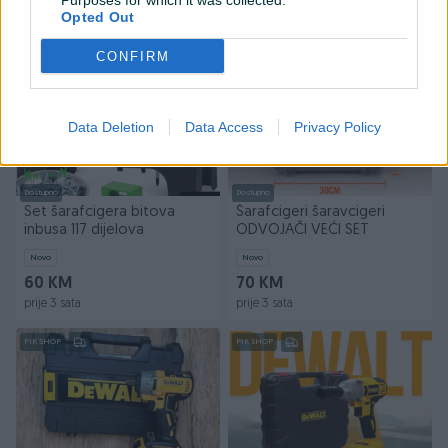
Purposes for which it was collected.
prije 3 sata
prije 3 sata
Opted Out
PIK SHOP
PIK SHOP
CONFIRM
Data Deletion
Data Access
Privacy Policy
Dostupno
Dostupno
Set šarafcigera bitova
Šarafcigeri šaravcigeri
inbusa 117 dijelova
ODVOJAČI VEĆI SET
Novo
Novo
60 KM
70 KM
prije 3 sata
prije 3 sata
PIK SHOP
PIK SHOP