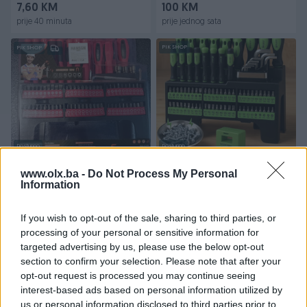
7,60 KM
100 KM
prije 40 minuta
prije jednog sata
PIK SHOP
PIK SHOP
Dostupno
Dostupno
100/1 SET ODVIJAČA BITOVA
Set Sarafciger, Bitova,
NA STALKU NOVO
Imbusa 118 dijelova
www.olx.ba -
Do Not Process My Personal
Information
Novo
Novo
49,90 KM
69,90 KM
If you wish to opt-out of the sale, sharing to third parties, or
prije 2 sata
prije 2 sata
processing of your personal or sensitive information for
targeted advertising by us, please use the below opt-out
PIK SHOP
PIK SHOP
section to confirm your selection. Please note that after your
opt-out request is processed you may continue seeing
interest-based ads based on personal information utilized by
us or personal information disclosed to third parties prior to