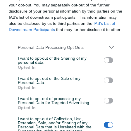
your opt-out. You may separately opt-out of the further
disclosure of your personal information by third parties on the
IAB’s list of downstream participants. This information may
Dostupno
Šarafcigeri šaravcigeri
Precizni odvijači nastavci
also be disclosed by us to third parties on the
IAB’s List of
ODVIJAČI VEĆI SET Novoo
set 115u1
Downstream Participants
that may further disclose it to other
third parties.
Novo
Novo
70 KM
20 KM
Personal Data Processing Opt Outs
prije 3 sata
prije 3 sata
I want to opt-out of the Sharing of my
PIK SHOP
PIK SHOP
personal data.
Opted In
I want to opt-out of the Sale of my
Personal Data.
Opted In
I want to opt-out of processing my
Personal Data for Targeted Advertising.
Dostupno
Dostupno
Opted In
Set šarafcigera inbusa
Aku odvojač udarni
bitova 117 komada
I want to opt-out of Collection, Use,
Novo
Novo
Retention, Sale, and/or Sharing of my
Personal Data that Is Unrelated with the
60 KM
75 KM