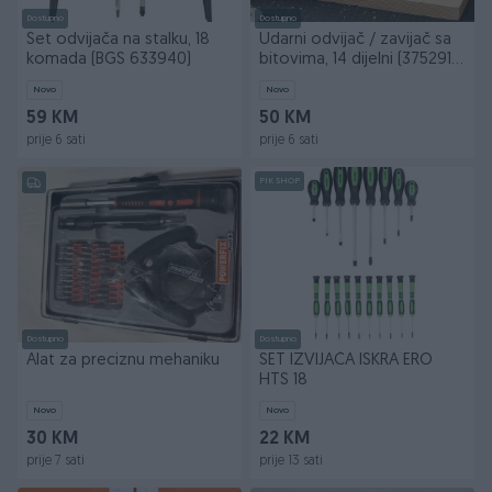
Dostupno
Dostupno
Set odvijača na stalku, 18
Udarni odvijač / zavijač sa
komada (BGS 633940)
bitovima, 14 dijelni (375291
BGS)
Novo
Novo
59 KM
50 KM
prije 6 sati
prije 6 sati
PIK SHOP
Dostupno
Dostupno
Alat za preciznu mehaniku
SET IZVIJAČA ISKRA ERO
HTS 18
Novo
Novo
30 KM
22 KM
prije 7 sati
prije 13 sati