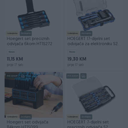
Izdvojeno
Dostupno
Izdvojeno
Dostupno
Hoegert set preciznih
HOEGERT 17-dijelni set
odvijača 6kom HT1S272
odvijača za elektroniku S2
HT1S271
Novo
Novo
11,15 KM
19,30 KM
prije 17 sati
prije 17 sati
PIK SHOP
PIK SHOP
Izdvojeno
Dostupno
Izdvojeno
Dostupno
Hoegert set odvijača
HOEGERT 7-dijelni set
114kom HT1S099
preciznih odvijača S2