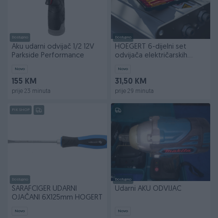
Dostupno
Dostupno
Aku udarni odvijač 1/2 12V
HOEGERT 6-dijelni set
Parkside Performance
odvijača električarskih
1000V VDE
Novo
Novo
155 KM
31,50 KM
prije 23 minuta
prije 29 minuta
PIK SHOP
Dostupno
Dostupno
ŠARAFCIGER UDARNI
Udarni AKU ODVIJAC
OJAČANI 6X125mm HOGERT
Novo
Novo