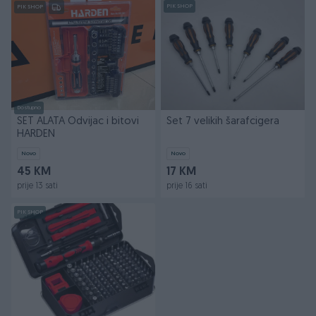
PIK SHOP
PIK SHOP
Dostupno
SET ALATA Odvijac i bitovi
Set 7 velikih šarafcigera
HARDEN
Novo
Novo
45 KM
17 KM
prije 13 sati
prije 16 sati
PIK SHOP