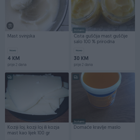
Dostupno
Mast svinjska
Čista guščija mast guščije
salo 100 % prirodna
Novo
Novo
4 KM
30 KM
prije 2 dana
prije 2 dana
Dostupno
Koziji loj, kozji loj ili kozja
Domaće kravlje maslo
mast kao lijek 100 gr