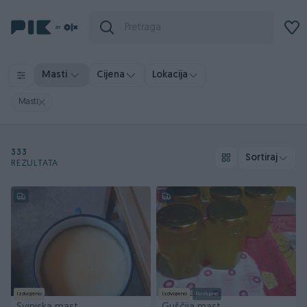
Masti
Cijena
Lokacija
Masti
333
Sortiraj
REZULTATA
Izdvojeno
Izdvojeno
Dostupno