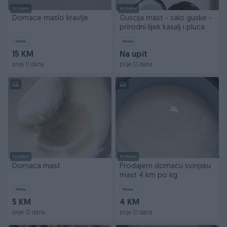
Dostupno
Dostupno
Domace maslo kravlje
Guscija mast - salo guske -
prirodni lijek kasalj i pluca
Novo
Novo
15 KM
Na upit
prije 11 dana
prije 12 dana
Dostupno
Dostupno
Domaca mast
Prodajem domacu svinjsku
mast 4 km po kg.
Novo
Novo
5 KM
4 KM
prije 12 dana
prije 12 dana