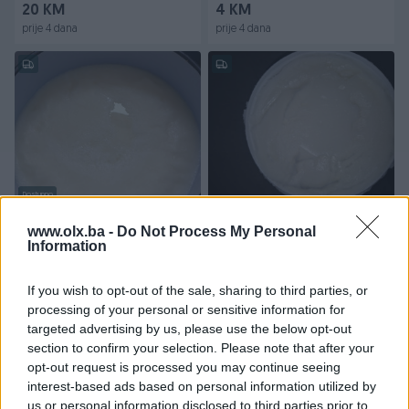
20 KM
4 KM
prije 4 dana
prije 4 dana
Dostupno
Prodajem svinjsku mast 4
Svinjska mast
km po kg.
www.olx.ba -
Do Not Process My Personal
Information
Novo
Novo
4 KM
5 KM
If you wish to opt-out of the sale, sharing to third parties, or
prije 4 dana
prije 4 dana
processing of your personal or sensitive information for
targeted advertising by us, please use the below opt-out
PIK SHOP
section to confirm your selection. Please note that after your
opt-out request is processed you may continue seeing
interest-based ads based on personal information utilized by
us or personal information disclosed to third parties prior to