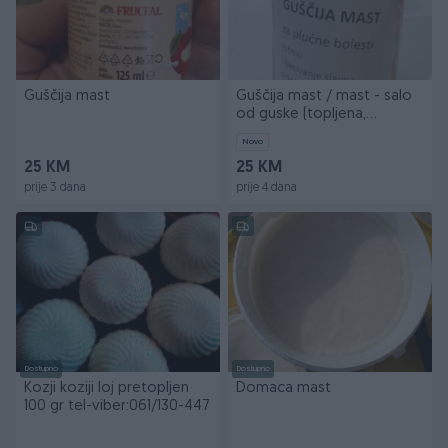
Guščija mast
Guščija mast / mast - salo
od guske (topljena,
domaća)
Novo
25 KM
25 KM
prije 3 dana
prije 4 dana
Dostupno
Dostupno
Kozji koziji loj pretopljen
Domaca mast
100 gr tel-viber:061/130-447