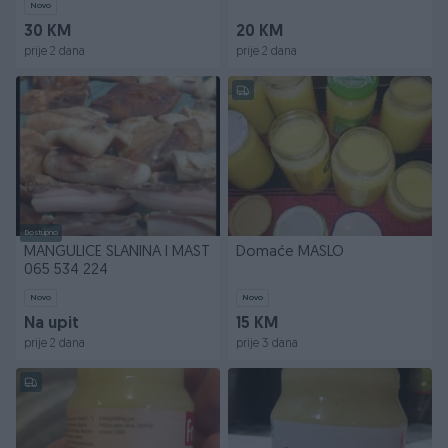
Novo
30 KM
20 KM
prije 2 dana
prije 2 dana
Dostupno
MANGULICE SLANINA I MAST
Domaće MASLO
065 534 224
Novo
Novo
Na upit
15 KM
prije 2 dana
prije 3 dana