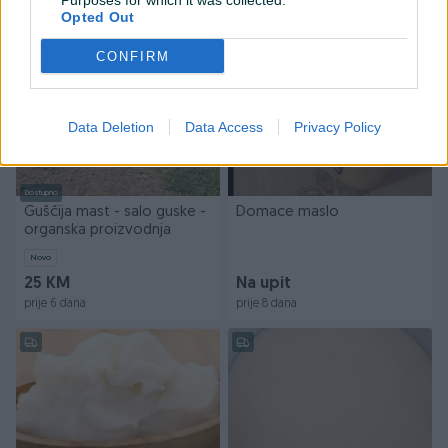
Purposes for which it was collected.
prije 5 dana
prije 5 dana
Opted Out
CONFIRM
Data Deletion
Data Access
Privacy Policy
Dostupno
Guščija mast - salo guske -
Domace maslo
organska proizvodnja
Novo
25 KM
Na upit
prije 6 dana
prije 8 dana