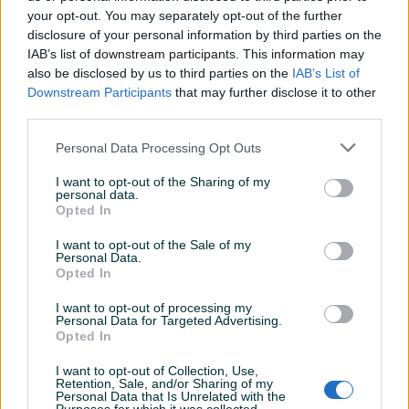
your opt-out. You may separately opt-out of the further
disclosure of your personal information by third parties on the
IAB’s list of downstream participants. This information may
Dostupno
Dostupno
Istopljen Koziji Loj
Svinjska mast friska
also be disclosed by us to third parties on the
IAB’s List of
Downstream Participants
that may further disclose it to other
third parties.
Novo
Novo
20 KM
5 KM
Personal Data Processing Opt Outs
prije 4 dana
prije 5 dana
I want to opt-out of the Sharing of my
personal data.
Opted In
I want to opt-out of the Sale of my
Personal Data.
Opted In
I want to opt-out of processing my
Personal Data for Targeted Advertising.
Dostupno
Dostupno
Opted In
Svinjska mast
Domaća svinjska mast
I want to opt-out of Collection, Use,
Novo
Retention, Sale, and/or Sharing of my
Personal Data that Is Unrelated with the
7 KM
4 KM