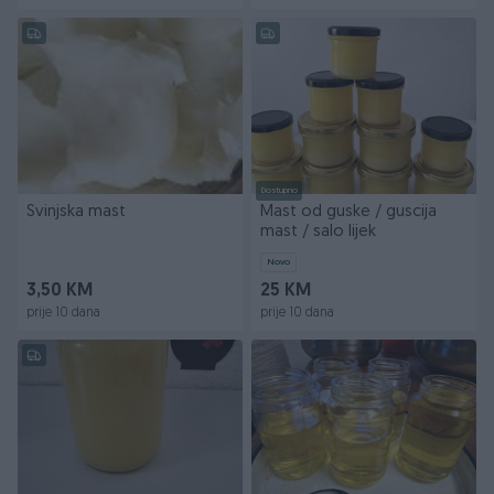
Dostupno
Svinjska mast
Mast od guske / guscija
mast / salo lijek
Novo
3,50 KM
25 KM
prije 10 dana
prije 10 dana