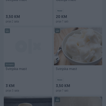
Svinjska mast
Guščija mast
Novo
3,50 KM
20 KM
prije 2 sata
prije 7 sati
Dostupno
Svinjska mast
Svinjska mast
Novo
3 KM
3,50 KM
prije 3 sata
prije 7 sati