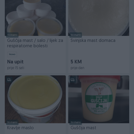
Dostupno
Dostupno
Guščija mast / salo / lijek za
Svinjska mast domaca
respiratorne bolesti
Novo
Na upit
5 KM
prije 15 sati
prije dan
Dostupno
Dostupno
Kravlje maslo
Guščija mast