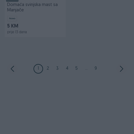
Domaća svinjska mast sa
Manjače
Novo
5 KM
prije 13 dana
1
2
3
4
5
...
9