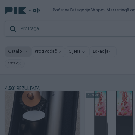
Početna
Kategorije
Shopovi
Marketing
Blo
Ostalo
Proizvođač
Cijena
Lokacija
Ostalo
4.501
REZULTATA
PIK SHOP