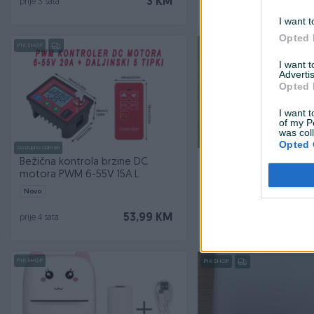
3 KM
prije 3 sata
prije 3 sata
I want t
Opted 
PIK SHOP
I want 
Advertis
Opted 
I want t
of my P
was col
Opted 
Dostupno odmah
Bežična kontrola brzine DC
Burgija za beton 16/55
motora PWM 6-55V 15A L
Novo
53,99 KM
prije 4 sata
prije 4 sata
PIK SHOP
PIK SHOP