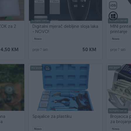
Dostupno odmah
Dostupno odmah
ZOK za 2
Digitalni mjerač debljine sloja laka
MINI prin
- NOVO!
printanje
Novo
Novo
4,50 KM
50 KM
prije 7 sati
prije 7 sati
PIK SHOP
PIK SHOP
Dostupno odmah
ana
Spajalice za plastiku
Brojacica
na
za brojan
Novo
Novo