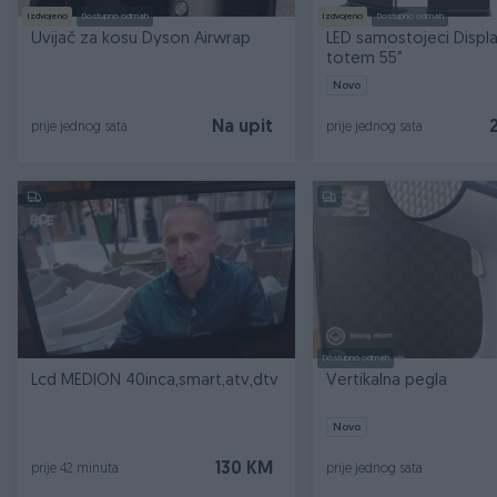
Izdvojeno
Dostupno odmah
Izdvojeno
Dostupno odmah
Uvijač za kosu Dyson Airwrap
LED samostojeci Displ
totem 55"
Novo
Na upit
prije jednog sata
prije jednog sata
Dostupno odmah
Lcd MEDION 40inca,smart,atv,dtv
Vertikalna pegla
Novo
130 KM
prije 42 minuta
prije jednog sata