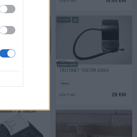
64,50 KM
19,50 KM
prije 4 sata
PIK SHOP
Dostupno odmah
ka stanica
TROTINET TASTER GASA
Novo
15 KM
28 KM
prije 5 sati