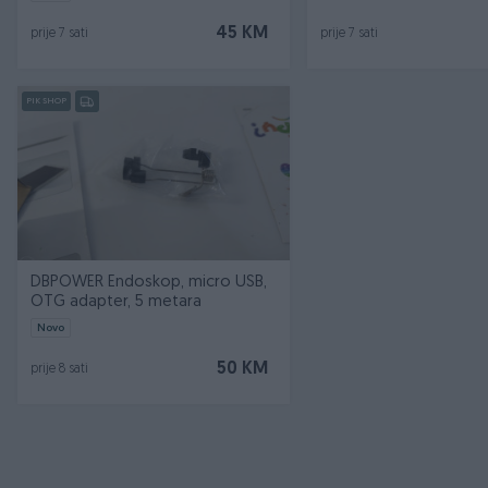
45 KM
prije 7 sati
prije 7 sati
PIK SHOP
DBPOWER Endoskop, micro USB,
OTG adapter, 5 metara
Novo
50 KM
prije 8 sati