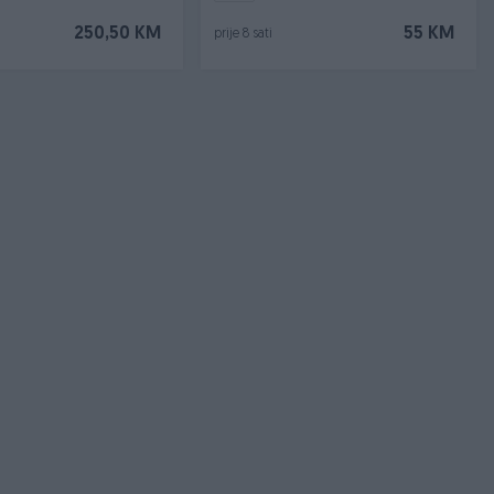
250,50 KM
55 KM
prije 8 sati