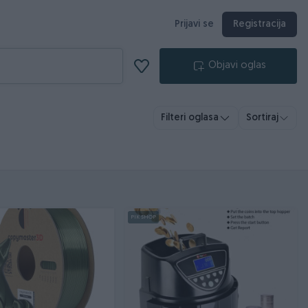
Prijavi se
Registracija
Objavi oglas
Filteri oglasa
Sortiraj
PIK SHOP