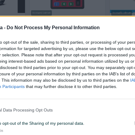
Dostupno odmah
Dostupno odmah
00 st sp
PWM Kontrola brzine motora
Niklovana 
bežična DC6-55V 15A
za baterije
a -
Do Not Process My Personal Information
Novo
Novo
to opt-out of the sale, sharing to third parties, or processing of your per
Na upit
52,99 KM
prije 2 sata
prije 2 sata
formation for targeted advertising by us, please use the below opt-out s
r selection. Please note that after your opt-out request is processed y
eing interest-based ads based on personal information utilized by us or
PIK SHOP
PIK SHOP
disclosed to third parties prior to your opt-out. You may separately opt-
losure of your personal information by third parties on the IAB’s list of
. This information may also be disclosed by us to third parties on the
IA
Participants
that may further disclose it to other third parties.
Dostupno odmah
Dostupno odmah
l Data Processing Opt Outs
Razglas solarni MEGAFON
AKCIJA 5G WIFI ROUTER SA SIM
KARTICOM
300MB
o opt-out of the Sharing of my personal data.
Novo
Novo
In