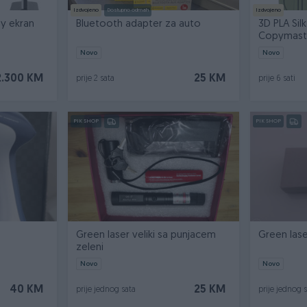
Izdvojeno
Dostupno odmah
Izdvojeno
ay ekran
Bluetooth adapter za auto
3D PLA Silk
Copymaste
Bronze
Novo
Novo
2.300 KM
25 KM
prije 2 sata
prije 6 sati
PIK SHOP
PIK SHOP
Green laser veliki sa punjacem
Green lase
zeleni
Novo
Novo
40 KM
25 KM
prije jednog sata
prije jednog 