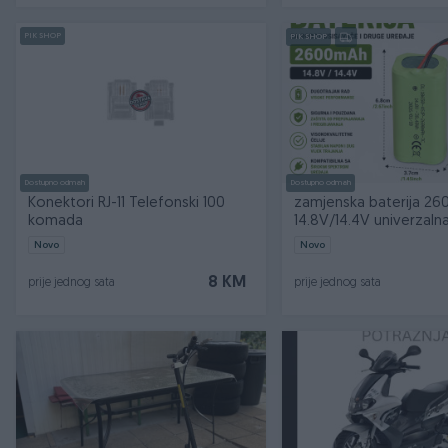
PIK SHOP
PIK SHOP
Dostupno odmah
Dostupno odmah
Konektori RJ-11 Telefonski 100
zamjenska baterija 2
komada
14.8V/14.4V univerzaln
romba
Novo
Novo
8 KM
prije jednog sata
prije jednog sata