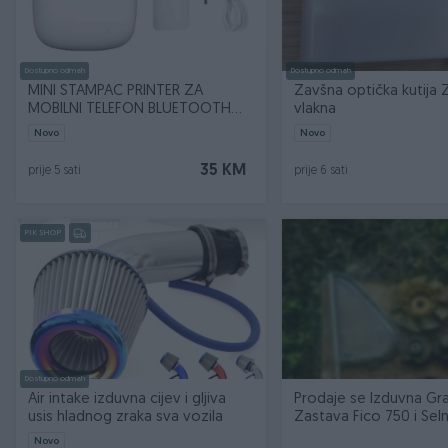
Dostupno odmah
Dostupno odmah
MINI STAMPAC PRINTER ZA
Zavšna optička kutija 
MOBILNI TELEFON BLUETOOTH
vlakna
MINI
Novo
Novo
35 KM
prije 5 sati
prije 6 sati
PIK SHOP
Dostupno odmah
Air intake izduvna cijev i gljiva
Prodaje se Izduvna Gr
usis hladnog zraka sva vozila
Zastava Fico 750 i Sel
Novo