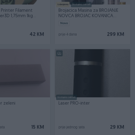
Izdvojeno
Dostupno odmah
 Printer Filament
Brojacica Masina za BROJANJE
r3D 1,75mm 1kg
NOVCA BROJAC KOVANICA
066494941
Novo
42 KM
299 KM
prije 4 dana
Dostupno odmah
r zeleni
Laser PRO-inter
15 KM
29 KM
sata
prije jednog sata