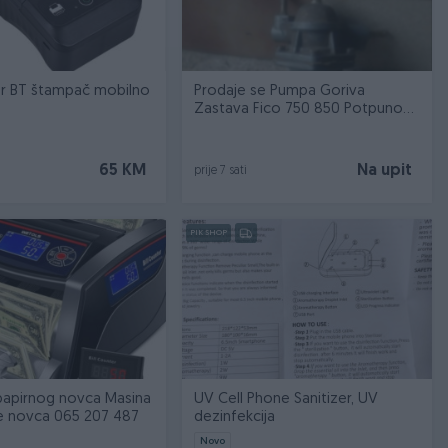
ter BT štampač mobilno
Prodaje se Pumpa Goriva
Zastava Fico 750 850 Potpuno
Ispravna
65 KM
Na upit
prije 7 sati
PIK SHOP
 papirnog novca Masina
UV Cell Phone Sanitizer, UV
je novca 065 207 487
dezinfekcija
Novo