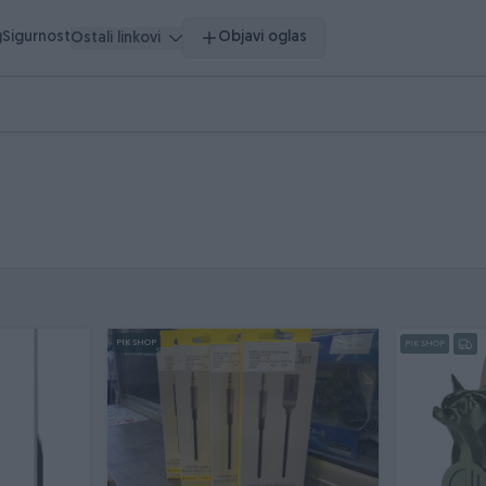
g
Sigurnost
Objavi oglas
Ostali linkovi
PIK SHOP
PIK SHOP