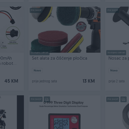
PIK SHOP
PIK SHOP
Dostupno odmah
Dostupno odmah
600mAh
Set alata za čišćenje pločica
Nosac za 
a robot
Novo
Novo
45 KM
13 KM
prije jednog sata
prije 2 sata
PIK SHOP
PIK SHOP