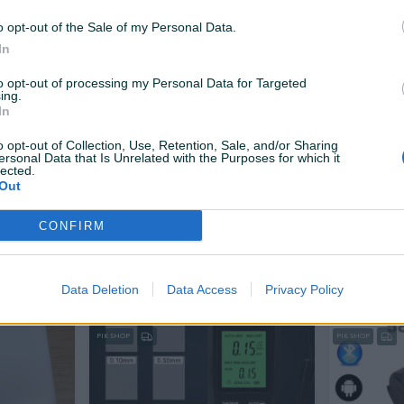
30 KM
38 KM
prije 4 sata
prije 4 sata
o opt-out of the Sale of my Personal Data.
In
to opt-out of processing my Personal Data for Targeted
ing.
In
o opt-out of Collection, Use, Retention, Sale, and/or Sharing
ersonal Data that Is Unrelated with the Purposes for which it
lected.
Out
Dostupno odmah
Dostupno odmah
0
KRAN STOČNA DIGITALNA VAGA
Meterolos
300KG.
CONFIRM
Novo
Novo
30 KM
40 KM
prije 5 sati
prije 5 sati
Data Deletion
Data Access
Privacy Policy
PIK SHOP
PIK SHOP