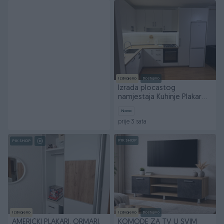
Izdvojeno
Dostupno
Izrada plocastog
namjestaja Kuhinje Plakar
Ormar po mjeri
Novo
prije 3 sata
PIK SHOP
PIK SHOP
Izdvojeno
Izdvojeno
Dostupno
AMERIČKI PLAKARI, ORMARI,
KOMODE ZA TV U SVIM