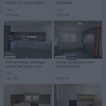
POLICE PO VAŠOJ MJERI I
DEZENIMA
ŽELJI..
Novo
Novo
prije 4 sata
prije 4 sata
Izdvojeno
Izdvojeno
Dostupno
Kuhinja kuhinje medijapan
Kuhinje i plakari po mjeri
iverica lakirani po mjeri
NAJPOVOLJNIJE
Novo
prije 7 sati
prije 11 sati