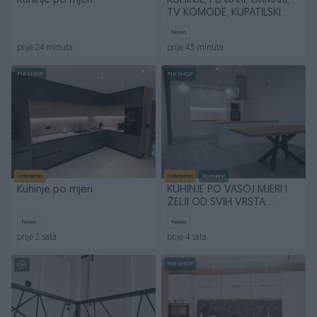
Kuhinje po mjeri
KUHINJE, PLAKARI, ORMARI,
TV KOMODE, KUPATILSKI
NAMJEŠTAJ
Novo
prije 24 minuta
prije 43 minuta
PIK SHOP
PIK SHOP
Izdvojeno
Izdvojeno
Dostupno
Kuhinje po mjeri
KUHINJE PO VAŠOJ MJERI I
ŽELJI OD SVIH VRSTA
MATERIJALA...
Novo
Novo
prije 2 sata
prije 4 sata
PIK SHOP