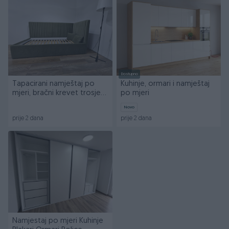
Dostupno
Tapacirani namještaj po
Kuhinje, ormari i namještaj
mjeri, bračni krevet trosjed
po mjeri
ugao ugaona
Novo
prije 2 dana
prije 2 dana
Namjestaj po mjeri Kuhinje