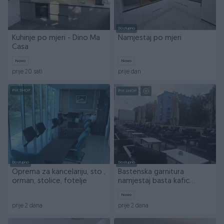
Dostupno
Kuhinje po mjeri - Dino Ma
Namjestaj po mjeri
Casa
Novo
Novo
prije 20 sati
prije dan
PIK SHOP
PIK SHOP
Dostupno
Dostupno
Oprema za kancelariju, sto ,
Bastenska garnitura
orman, stolice, fotelje
namjestaj basta kafic
fotelja dvosjed
Novo
prije 2 dana
prije 2 dana