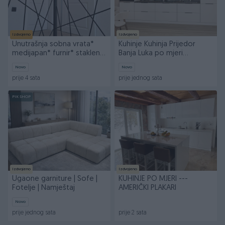
Izdvojeno
Izdvojeno
Unutrašnja sobna vrata*
Kuhinje Kuhinja Prijedor
medijapan* furnir* staklena
Banja Luka po mjeri
vrata* klizna
namještaj po mjeri
Novo
Novo
prije 4 sata
prije jednog sata
PIK SHOP
Izdvojeno
Izdvojeno
Ugaone garniture | Sofe |
KUHINJE PO MJERI ---
Fotelje | Namještaj
AMERIČKI PLAKARI
Novo
prije jednog sata
prije 2 sata