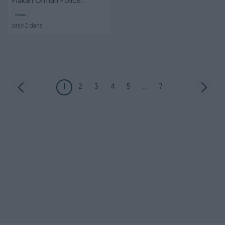
Plakari Ormari Police
Plocasti
Novo
prije 2 dana
1
2
3
4
5
...
7