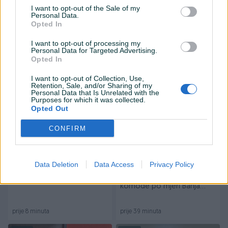
I want to opt-out of the Sale of my
Personal Data.
Opted In
Izdvojeno
Kuhinje po mjeri
Kuhinja po mjeri
I want to opt-out of processing my
Personal Data for Targeted Advertising.
Opted In
prije 5 dana
prije 7 minuta
I want to opt-out of Collection, Use,
Retention, Sale, and/or Sharing of my
Personal Data that Is Unrelated with the
Purposes for which it was collected.
Opted Out
CONFIRM
Data Deletion
Data Access
Privacy Policy
Kuhinja po mjeri
Izrada TV komoda, TV
komode po mjeri Banja
Luka
prije 8 minuta
prije 39 minuta