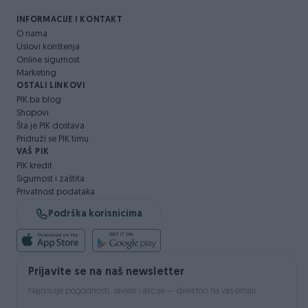
INFORMACIJE I KONTAKT
O nama
Uslovi korištenja
Online sigurnost
Marketing
OSTALI LINKOVI
PIK.ba blog
Shopovi
Šta je PIK dostava
Pridruži se PIK timu
VAŠ PIK
PIK kredit
Sigurnost i zaštita
Privatnost podataka
Podrška korisnicima
Prijavite se na naš newsletter
Najnovije pogodnosti, savjeti i akcije — direktno na vaš email.