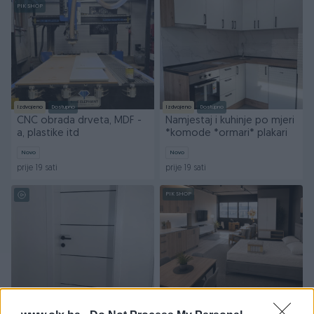
PIK SHOP
Izdvojeno
Dostupno
Izdvojeno
Dostupno
CNC obrada drveta, MDF -
Namjestaj i kuhinje po mjeri
a, plastike itd
*komode *ormari* plakari
Novo
Novo
prije 19 sati
prije 19 sati
PIK SHOP
Izdvojeno
Izdvojeno
Sobna vrata po mjeri vec
Opremanje