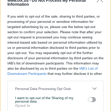
www.olx.ba -
Do Not Process My Personal
od 450 KM sa montažom
stanova/apartmana/hotela
Information
- namještaj, popust
Novo
Novo
prije dan
prije dan
If you wish to opt-out of the sale, sharing to third parties, or
processing of your personal or sensitive information for
targeted advertising by us, please use the below opt-out
section to confirm your selection. Please note that after your
opt-out request is processed you may continue seeing
interest-based ads based on personal information utilized by
us or personal information disclosed to third parties prior to
your opt-out. You may separately opt-out of the further
disclosure of your personal information by third parties on the
Izdvojeno
Izdvojeno
IAB’s list of downstream participants. This information may
AKCIJA Kuhinje, plakari,
Ormari po mjeri
also be disclosed by us to third parties on the
IAB’s List of
ormari i komode po mjeri
Downstream Participants
that may further disclose it to other
Novo
third parties.
prije 2 dana
prije 5 dana
Personal Data Processing Opt Outs
I want to opt-out of the Sharing of my
personal data.
Opted In