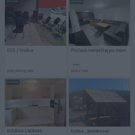
PIK SHOP
PIK SHOP
EOS / Stolice
Pločasti namještaj po mjeri
Novo
prije jednog sata
prije 2 sata
PIK SHOP
KUHINJA LAKIRANI
Koliba _ljetnikovac