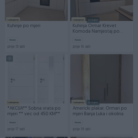
Izdvojeno
Izdvojeno
Dostupno
Kuhinje po mjeri
Kuhinja Ormar Krevet
Komoda Namjestaj po
mjeri
Novo
Novo
prije 15 sati
prije 16 sati
Izdvojeno
Izdvojeno
Dostupno
*AKCIJA** Sobna vrata po
Americki plakar, Ormari po
mjeri ** vec od 450 KM**
mjeri Banja Luka i okolina
Novo
Novo
prije 17 sati
prije 19 sati