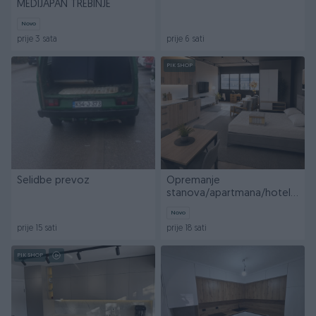
MEDIJAPAN TREBINJE
Novo
prije 3 sata
prije 6 sati
PIK SHOP
Selidbe prevoz
Opremanje
stanova/apartmana/hotela
- namještaj, popust
Novo
prije 15 sati
prije 18 sati
PIK SHOP