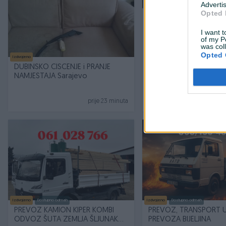
Advertis
Opted 
I want t
of my P
was col
Opted 
Izdvojeno
Izdvojeno
DUBINSKO CISCENJE i PRANJE
Balansiranje i remont 
NAMJESTAJA Sarajevo
prije 23 minuta
p
PIK SHOP
Izdvojeno
Dostupno odmah
Izdvojeno
Dostupno odmah
PREVOZ KAMION KIPER KOMBI
PREVOZ, TRANSPORT 
ODVOZ ŠUTA ZEMLJA ŠLJUNAK
PREVOZA BIJELJINA