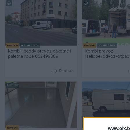
Izdvojeno
Dostupno odmah
Izdvojeno
Dostupno odmah
Kombi i ceddy prevoz paketne i
Kombi prevoz
paletne robe 062499089
(selidbe/odvoz/otpada
stemanje 060 33 66 0
prije 12 minuta
p
PIK SHOP
www.olx.b
Izdvojeno
Izdvojeno
Dostupno odmah