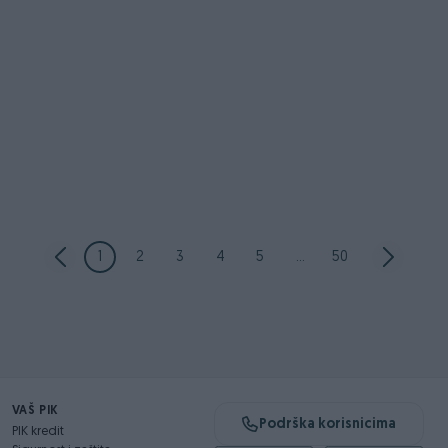
1
2
3
4
5
...
50
VAŠ PIK
Podrška korisnicima
PIK kredit