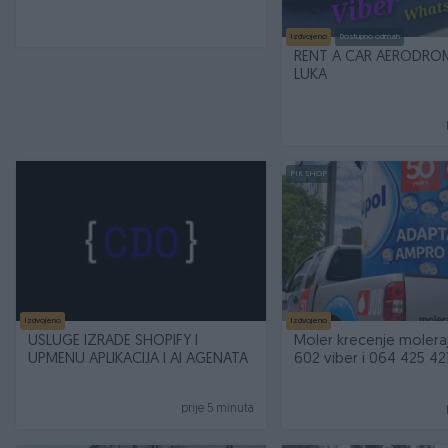
Izdvojeno
Dostupno odmah
RENT A CAR AERODRO
LUKA
PIK SHOP
Izdvojeno
Izdvojeno
USLUGE IZRADE SHOPIFY I
Moler krecenje molera
UPMENU APLIKACIJA I AI AGENATA
602 viber i 064 425 42
prije 5 minuta