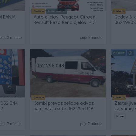
Izdvojeno
Dostupno odmah
Izdvojeno
M BANJA
Auto dijelovi Peugeot Citroen
Ceddy & k
Renault Pezo Reno djelovi HDI
062499089
prije 2 minute
prije 3 minute
PIK SHOP
Izdvojeno
Izdvojeno
j062 044
Kombi prevoz selidbe odvoz
Zastakljiva
12
namjestaja sute 062 295 048
zatvaranj
Novo
prije 7 minuta
prije 7 minuta