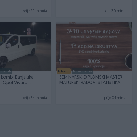
RAMPOM
prije 29 minuta
prije 30 minuta
no odmah
Izdvojeno
Dostupno odmah
 kombi Banjaluka
SEMINARSKI DIPLOMSKI MASTER
+1 Opel Vivaro
MATURSKI RADOVI STATISTIKA
nje
066199646
prije 34 minuta
prije 34 minuta