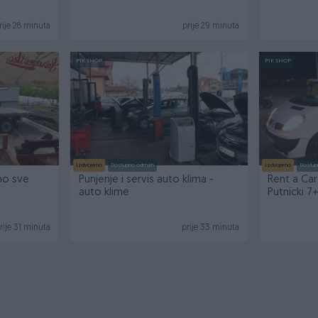
VODOINSTALATER
rije 28 minuta
prije 29 minuta
PIK SHOP
PIK SHOP
Izdvojeno
Dostupno odmah
Izdvojeno
Dostup
mo sve
Punjenje i servis auto klima -
Rent a Car
auto klime
Putnicki 7
iznamljiva
rije 31 minuta
prije 33 minuta