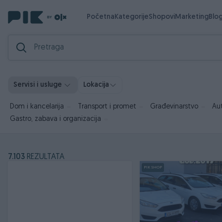
Početna
Kategorije
Shopovi
Marketing
Blo
Servisi i usluge
Lokacija
Dom i kancelarija
Transport i promet
Građevinarstvo
Au
Gastro, zabava i organizacija
7.103
REZULTATA
PIK SHOP