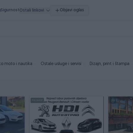
g
Sigurnost
Objavi oglas
Ostali linkovi
to moto i nautika
Ostale usluge i servisi
Dizajn, print i štampa
PIK SHOP