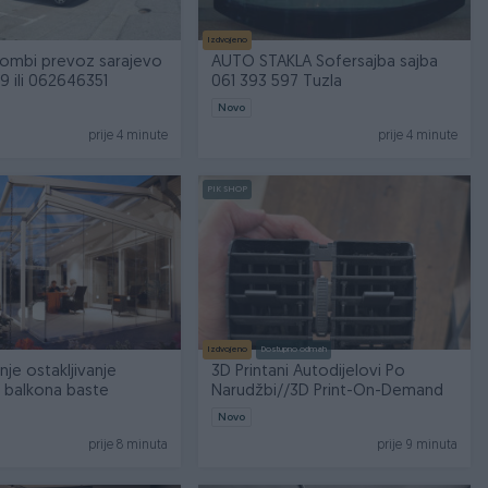
Izdvojeno
ombi prevoz sarajevo
AUTO STAKLA Sofersajba sajba
 ili 062646351
061 393 597 Tuzla
Novo
prije 4 minute
prije 4 minute
PIK SHOP
Izdvojeno
Dostupno odmah
nje ostakljivanje
3D Printani Autodijelovi Po
e balkona baste
Narudžbi//3D Print-On-Demand
Novo
prije 8 minuta
prije 9 minuta