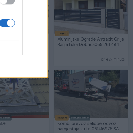
no odmah
Izdvojeno
je odčepljavanje
Aluminijske Ograde Antracit Grilje
dvoda i kanalizacije
Banja Luka Dobrica065 261 484
prije 25 minuta
prije 27 minuta
no odmah
Izdvojeno
Dostupno odmah
ADE
Kombi prevoz selidbe odvoz
namjestaja su te 061416976 SA