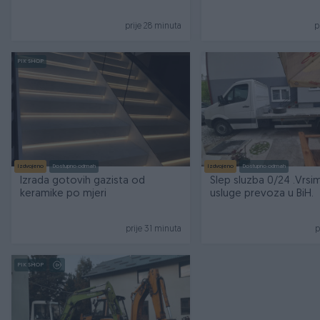
PIJESAK DRVA
prije 28 minuta
p
PIK SHOP
Izdvojeno
Dostupno odmah
Izdvojeno
Dostupno odmah
Izrada gotovih gazista od
Slep sluzba 0/24 .Vrsi
keramike po mjeri
usluge prevoza u BiH.
prije 31 minuta
p
PIK SHOP