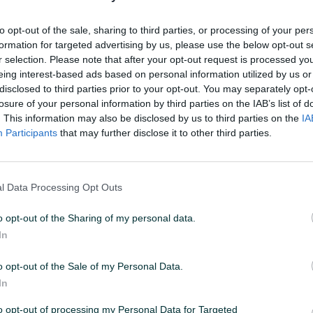
vo 30KM
Tapaciranje auta krova neba
TAPACIRAN
taja 061
NEBA(KRO
to opt-out of the sale, sharing to third parties, or processing of your per
Novo
formation for targeted advertising by us, please use the below opt-out s
rije 20 minuta
prije 20 minuta
r selection. Please note that after your opt-out request is processed y
eing interest-based ads based on personal information utilized by us or
disclosed to third parties prior to your opt-out. You may separately opt-
PIK SHOP
losure of your personal information by third parties on the IAB’s list of
. This information may also be disclosed by us to third parties on the
IA
Participants
that may further disclose it to other third parties.
l Data Processing Opt Outs
Izdvojeno
Izdvojeno
jam
Prevoz vozila-auta, kombija,
Vikendica
o opt-out of the Sharing of my personal data.
cijenama
robe, šlep služba BiH-EU-CH
In
rije 22 minuta
prije 22 minuta
o opt-out of the Sale of my Personal Data.
In
PIK SHOP
to opt-out of processing my Personal Data for Targeted