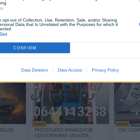
ing.
In
o opt-out of Collection, Use, Retention, Sale, and/or Sharing
ersonal Data that Is Unrelated with the Purposes for which it
lected.
Out
Izdvojeno
Dostupno odmah
Izdvojeno
Dostup
kardana
Servis ultrazvucnih aparata
pročepljen
čišćenje o
CONFIRM
Novo
rije 25 minuta
prije 25 minuta
Data Deletion
Data Access
Privacy Policy
PIK SHOP
PIK SHOP
Izdvojeno
Izdvojeno
Dostup
USLUGE
PROČEPLJENJE KANALIZACIJE
CNC OGR
ODSTOPAVANJE ODVODA