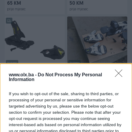
65 KM
50 KM
prije mjesec
prije mjesec
Dostupno
Dostupno
Rossignol Skijaški Vezovi ;
Atomic STH 13 WTR vez je
SPX 12 KONECT B90
nov
www.olx.ba -
Do Not Process My Personal
Information
Novo
130 KM
Na upit
If you wish to opt-out of the sale, sharing to third parties, or
prije 2 mjeseca
prije 2 mjeseca
processing of your personal or sensitive information for
targeted advertising by us, please use the below opt-out
section to confirm your selection. Please note that after your
opt-out request is processed you may continue seeing
interest-based ads based on personal information utilized by
us or personal information disclosed to third parties prior to