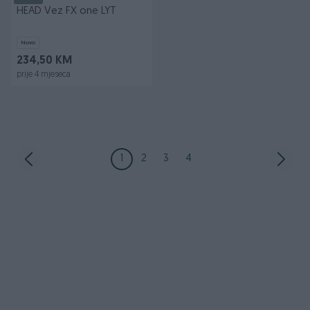
HEAD Vez FX one LYT
Novo
234,50 KM
prije 4 mjeseca
1
2
3
4