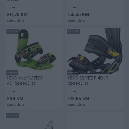
Novo
Novo
217,75 KM
155,35 KM
prije 5 dana
prije 5 dana
PIK SHOP
PIK SHOP
Dostupno
Dostupno
HEAD Vez FLATBED
HEAD SB VEZ P 4D JR
4D_SpeedDisc
SpeedDisc
Novo
Novo
208 KM
122,85 KM
prije 5 dana
prije 5 dana
PIK SHOP