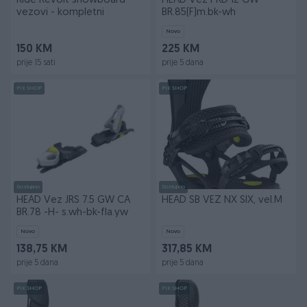
Ride Revolt snowboard
HEAD Vez PRD 12 GW
vezovi - kompletni
BR.85(F)m.bk-wh
Novo
150 KM
225 KM
prije 15 sati
prije 5 dana
PIK SHOP
PIK SHOP
Dostupno
Dostupno
HEAD Vez JRS 7.5 GW CA
HEAD SB VEZ NX SIX, vel.M
BR.78 -H- s.wh-bk-fla.yw
Novo
Novo
138,75 KM
317,85 KM
prije 5 dana
prije 5 dana
PIK SHOP
PIK SHOP