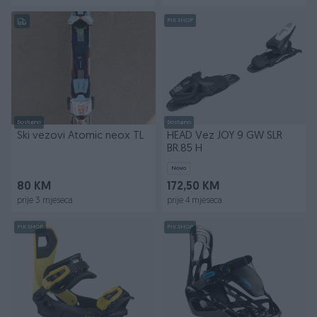
PIK SHOP
Dostupno
Dostupno
Ski vezovi Atomic neox TL
HEAD Vez JOY 9 GW SLR
BR.85 H
Novo
80 KM
172,50 KM
prije 3 mjeseca
prije 4 mjeseca
PIK SHOP
PIK SHOP