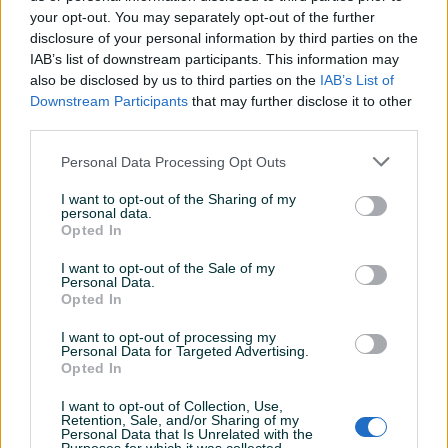
your opt-out. You may separately opt-out of the further
disclosure of your personal information by third parties on the
IAB’s list of downstream participants. This information may
Vez za skije
Ski vezovi LOOK
also be disclosed by us to third parties on the
IAB’s List of
Downstream Participants
that may further disclose it to other
third parties.
Novo
Novo
100 KM
Na upit
Personal Data Processing Opt Outs
prije 2 mjeseca
prije 2 mjeseca
I want to opt-out of the Sharing of my
personal data.
Opted In
I want to opt-out of the Sale of my
Personal Data.
Opted In
I want to opt-out of processing my
Personal Data for Targeted Advertising.
Opted In
Vez za skije Rossignol nov
Look vezovi za skije
I want to opt-out of Collection, Use,
Retention, Sale, and/or Sharing of my
Personal Data that Is Unrelated with the
100 KM
Na upit