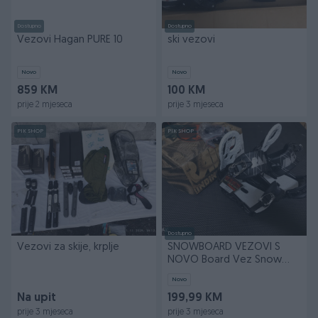
Dostupno
Dostupno
Vezovi Hagan PURE 10
ski vezovi
Novo
Novo
859 KM
100 KM
prije 2 mjeseca
prije 3 mjeseca
PIK SHOP
PIK SHOP
Dostupno
Vezovi za skije, krplje
SNOWBOARD VEZOVI S
NOVO Board Vez Snow
Bord
Novo
Na upit
199,99 KM
prije 3 mjeseca
prije 3 mjeseca