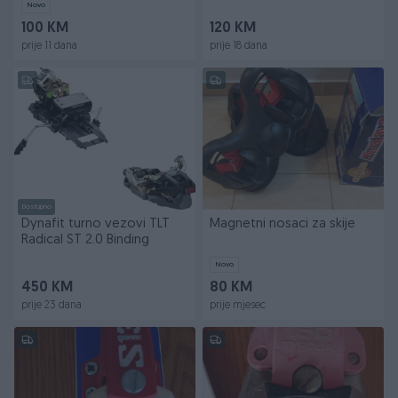
Novo
100 KM
120 KM
prije 11 dana
prije 18 dana
Dostupno
Dynafit turno vezovi TLT
Magnetni nosaci za skije
Radical ST 2.0 Binding
Novo
450 KM
80 KM
prije 23 dana
prije mjesec