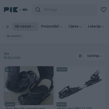
Ski vezovi
Proizvođač
Cijena
Lokacija
Ski vezovi
153
Sortiraj
REZULTATA
PIK SHOP
Dostupno
Dostupno