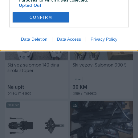
Purposes for which it was collected.
prije 2 mjeseca
prije 2 mjeseca
Opted Out
CONFIRM
Data Deletion
Data Access
Privacy Policy
Ski vez salomon 140 dina
Ski vezovi Salomon 900 S
siroki stoper
Novo
Na upit
30 KM
prije 2 mjeseca
prije 2 mjeseca
PIK SHOP