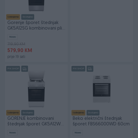
Izdvojeno
Dostupno
Gorenje šporet štednjak
GK5A12SG kombinovani plin
struja
Novo
719,90 KM
579,90 KM
prije 19 sati
PIK SHOP
PIK SHOP
Izdvojeno
Dostupno
Izdvojeno
Dostupno
GORENJE kombinovani
Beko električni štednjak
štednjak šporet GK5A12WG
šporet FBS66000WD 60cm
Plin struja
Novo
Novo