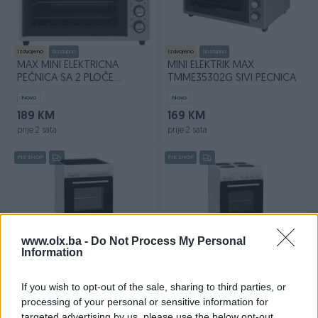
Izdvojeno
Dostupno
Izdvojeno
Dostupno
MAX MINI ELEKTRICNA
MINI ELEKTRIK MAX
PEĆNICA SA 2 PLOČE
TMME35302G SIVI PECNICA
TMME45302G
Novo
Novo
189 KM
169 KM
prije 2 sata
prije 2 sata
PIK SHOP
PIK SHOP
www.olx.ba -
Do Not Process My Personal
Information
Izdvojeno
Dostupno
Izdvojeno
Dostupno
VOX Šporet
Elektricni Sporet EHB 5010
staklokeramicki ravni CHT
WG 50cm Štednjak 5 God.
If you wish to opt-out of the sale, sharing to third parties, or
5000 WBF
Gar
processing of your personal or sensitive information for
Novo
Novo
targeted advertising by us, please use the below opt-out