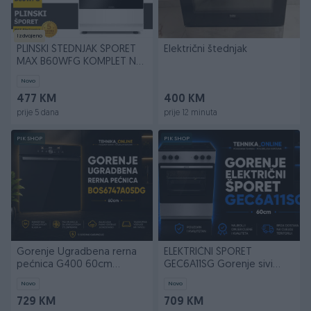
Izdvojeno
PLINSKI ŠTEDNJAK ŠPORET
Električni štednjak
MAX B60WFG KOMPLET NA
PLIN & RERNA
Novo
477 KM
400 KM
prije 5 dana
prije 12 minuta
PIK SHOP
PIK SHOP
Gorenje Ugradbena rerna
ELEKTRIČNI ŠPORET
pećnica G400 60cm
GEC6A11SG Gorenje sivi
BOS6747A05DG
60cm ravna ploča
Novo
Novo
729 KM
709 KM