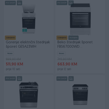
PIK SHOP
PIK SHOP
Izdvojeno
Izdvojeno
Dostupno
Gorenje električni štednjak
Beko štednjak šporet
šporet GE5A23WH
FBS67000WD
Staklokeramička 60cm
Novo
Novo
599,90 KM
745,90 KM
511,90 KM
663,90 KM
prije 10 sati
prije 12 sati
PIK SHOP
PIK SHOP