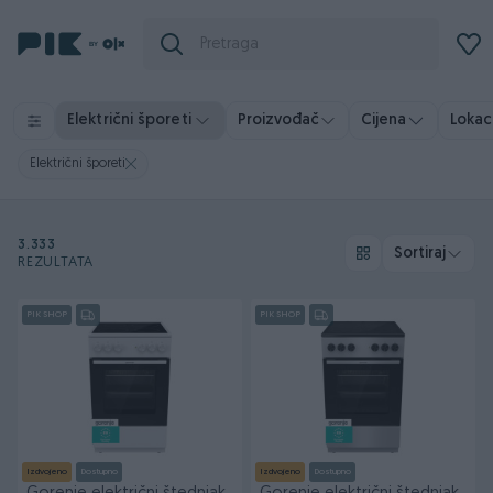
Električni šporeti
Proizvođač
Cijena
Lokaci
Električni šporeti
3.333
Sortiraj
REZULTATA
PIK SHOP
PIK SHOP
Izdvojeno
Dostupno
Izdvojeno
Dostupno