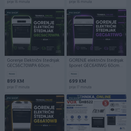
prije 16 minuta
prije 16 minuta
PIK SHOP
PIK SHOP
Gorenje Električni štednjak
GORENJE električni štednjak
GECS6C70WPA 60cm
šporet GEC6A11WG 60cm
Ventilatorska
8.4kW
Novo
Novo
899 KM
699 KM
prije 17 minuta
prije 17 minuta
PIK SHOP
PIK SHOP