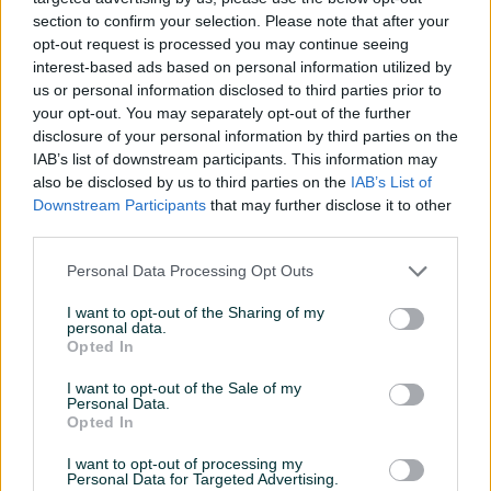
499 KM
349 KM
section to confirm your selection. Please note that after your
prije 3 sata
prije 3 sata
opt-out request is processed you may continue seeing
interest-based ads based on personal information utilized by
PIK SHOP
PIK SHOP
us or personal information disclosed to third parties prior to
your opt-out. You may separately opt-out of the further
disclosure of your personal information by third parties on the
IAB’s list of downstream participants. This information may
also be disclosed by us to third parties on the
IAB’s List of
Downstream Participants
that may further disclose it to other
third parties.
Izdvojeno
Dostupno
Izdvojeno
Dostupno
AKCIJA!!! Elektricni Šporet
BLACK FRIDAY !! Elektricni
EHB 604 xl Stednjak 60cm
Personal Data Processing Opt Outs
Sporet CHT 6000 W Ravna
POKLOPAC
Ploca
Novo
Novo
I want to opt-out of the Sharing of my
personal data.
390 KM
550 KM
Opted In
prije 3 sata
prije 4 sata
I want to opt-out of the Sale of my
PIK SHOP
PIK SHOP
Personal Data.
Opted In
I want to opt-out of processing my
Personal Data for Targeted Advertising.