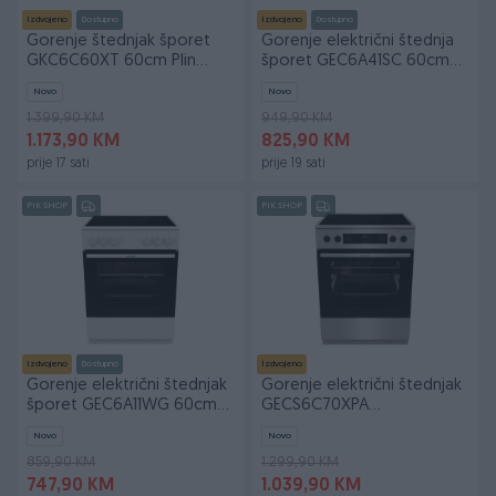
Izdvojeno
Dostupno
Izdvojeno
Dostupno
Gorenje štednjak šporet
Gorenje električni štednja
GKC6C60XT 60cm Plin
šporet GEC6A41SC 60cm
Struja Kombinovana
Ventilatorska
Novo
Novo
1.399,90 KM
949,90 KM
1.173,90 KM
825,90 KM
prije 17 sati
prije 19 sati
PIK SHOP
PIK SHOP
Izdvojeno
Dostupno
Izdvojeno
Gorenje električni štednjak
Gorenje električni štednjak
šporet GEC6A11WG 60cm
GECS6C70XPA
Staklokeramička
Multisistemska pećnica
Novo
Novo
859,90 KM
1.299,90 KM
747,90 KM
1.039,90 KM