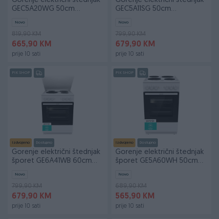
Gorenje električni štednjak
Gorenje električni štednjak
GEC5A20WG 50cm
GEC5A11SG 50cm
Staklokeramička ploča
Staklokeramička ploča
Novo
Novo
819,90 KM
799,90 KM
665,90 KM
679,90 KM
prije 10 sati
prije 10 sati
PIK SHOP
PIK SHOP
Izdvojeno
Dostupno
Izdvojeno
Dostupno
Gorenje električni štednjak
Gorenje električni štednjak
šporet GE6A41WB 60cm
šporet GE5A60WH 50cm
Ventilatorska
Ventilatorska
Novo
Novo
799,90 KM
689,90 KM
679,90 KM
565,90 KM
prije 10 sati
prije 10 sati