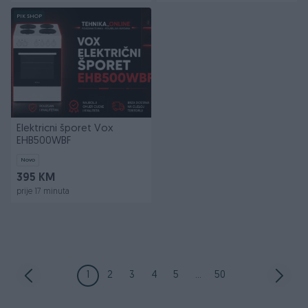
PIK SHOP
Elektricni šporet Vox
EHB500WBF
Novo
395 KM
prije 17 minuta
1
2
3
4
5
...
50