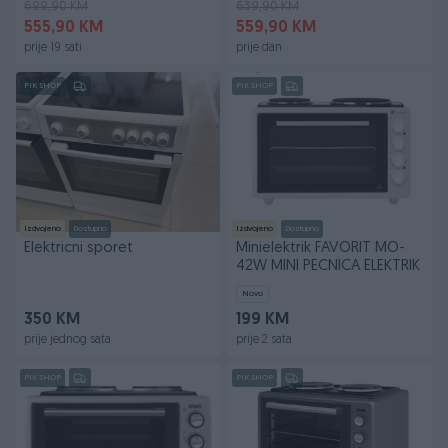
699,90 KM
639,90 KM
555,90 KM
559,90 KM
prije 19 sati
prije dan
PIK SHOP
PIK SHOP
Izdvojeno
Dostupno
Izdvojeno
Dostupno
Elektricni sporet
Minielektrik FAVORIT MO-
42W MINI PECNICA ELEKTRIK
Novo
350 KM
199 KM
prije jednog sata
prije 2 sata
PIK SHOP
PIK SHOP