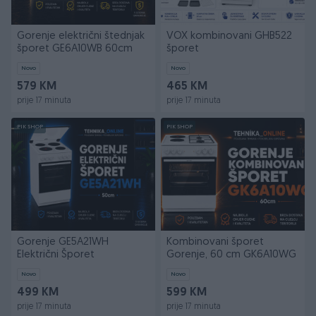
Gorenje električni štednjak
VOX kombinovani GHB522
šporet GE6A10WB 60cm
šporet
Novo
Novo
579 KM
465 KM
prije 17 minuta
prije 17 minuta
PIK SHOP
PIK SHOP
Gorenje GE5A21WH
Kombinovani šporet
Električni Šporet
Gorenje, 60 cm GK6A10WG
Novo
Novo
499 KM
599 KM
prije 17 minuta
prije 17 minuta