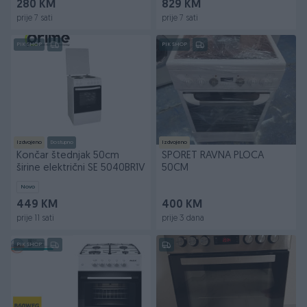
280 KM
829 KM
prije 7 sati
prije 7 sati
PIK SHOP
PIK SHOP
Izdvojeno
Dostupno
Izdvojeno
Končar štednjak 50cm
SPORET RAVNA PLOCA
širine električni SE 5040BR1V
50CM
Novo
449 KM
400 KM
prije 11 sati
prije 3 dana
PIK SHOP