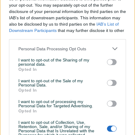
your opt-out. You may separately opt-out of the further
disclosure of your personal information by third parties on the
IAB’s list of downstream participants. This information may
Dostupno
Produzni kabal kablo
Motalica za kabal kablo
also be disclosed by us to third parties on the
IAB’s List of
motalica 3x1.50 60
Downstream Participants
that may further disclose it to other
third parties.
Novo
Novo
60 KM
25 KM
Personal Data Processing Opt Outs
prije 13 sati
prije 13 sati
I want to opt-out of the Sharing of my
PIK SHOP
PIK SHOP
personal data.
Opted In
I want to opt-out of the Sale of my
Personal Data.
Opted In
I want to opt-out of processing my
Personal Data for Targeted Advertising.
Dostupno
Dostupno
Opted In
Produzni produzni kabal
Produžni kabal kablo
10m 20m 30m 40m 50m
motalica 3x1.50 60KM
I want to opt-out of Collection, Use,
Novo
Novo
Retention, Sale, and/or Sharing of my
Personal Data that Is Unrelated with the
15 KM
60 KM