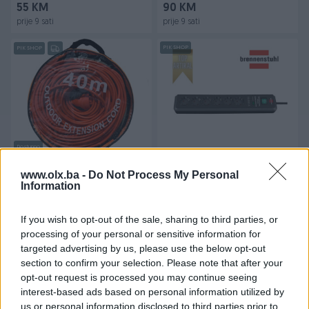
55 KM
90 KM
prije 9 sati
prije 9 sati
PIK SHOP
PIK SHOP
Dostupno
Produžni električni kabal
Produžni kabal sa zaštitom
kabl 40m
od prenapona crni 2m
www.olx.ba -
Do Not Process My Personal
Information
19.500A 017984
Novo
Novo
42 KM
53 KM
If you wish to opt-out of the sale, sharing to third parties, or
prije 9 sati
prije 12 sati
processing of your personal or sensitive information for
targeted advertising by us, please use the below opt-out
PIK SHOP
PIK SHOP
section to confirm your selection. Please note that after your
opt-out request is processed you may continue seeing
interest-based ads based on personal information utilized by
us or personal information disclosed to third parties prior to