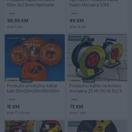
Produzni Kabal Motalica
Njemacki Produzni Kabal
50m 3x2.5mm Njemački
Kablo Motalica 50M
Profesionalni
3x2.5MM Kabl Kablovi
Novo
Novo
98,90 KM
99 KM
prije 5 sati
prije 14 sati
PIK SHOP
PIK SHOP
Izdvojeno
Dostupno
Izdvojeno
Dostupno
Produžni produžno kabal
Produzno kablo na koturu
kabl 10m20m30m40m50m
motalica 25 M I 50 M 3x2.5
Novo
Novo
15 KM
75 KM
prije 12 minuta
prije 2 sata
PIK SHOP
PIK SHOP