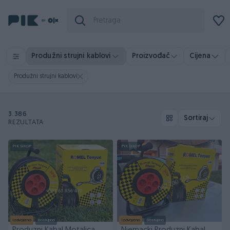
Produžni strujni kablovi
Proizvođač
Cijena
Produžni strujni kablovi
3.386
Sortiraj
REZULTATA
PIK SHOP
PIK SHOP
Izdvojeno
Dostupno
Izdvojeno
Dostupno