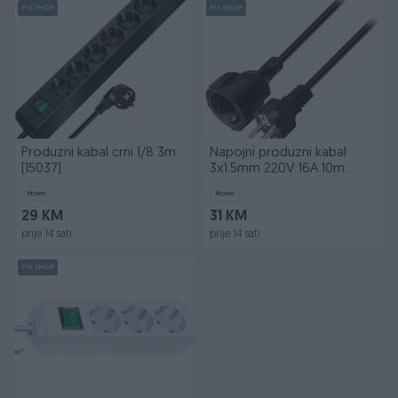
PIK SHOP
PIK SHOP
Produzni kabal crni 1/8 3m
Napojni produzni kabal
(15037)
3x1.5mm 220V 16A 10m
(17986)
Novo
Novo
29 KM
31 KM
prije 14 sati
prije 14 sati
PIK SHOP