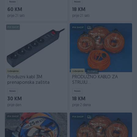
Novo
Novo
60 KM
18 KM
prije 21 sati
prije 21 sati
PIK SHOP
PIK SHOP
Izdvojeno
Izdvojeno
Dostupno
Produzni kabl 3M
PRODUŽNO KABLO ZA
prenaponska zaštita
STRUJU
15,20,25,30,35,40,50m
Novo
Novo
30 KM
18 KM
prije dan
prije 2 dana
PIK SHOP
PIK SHOP