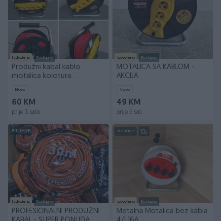
Izdvojeno
Dostupno
Izdvojeno
Dostupno
Produžni kabal kablo
MOTALICA SA KABLOM -
motalica kolotura
AKCIJA
30,40,50m 3x1,5
Novo
Novo
60 KM
49 KM
prije 3 sata
prije 5 sati
PIK SHOP
PIK SHOP
Izdvojeno
Dostupno
Izdvojeno
Dostupno
PROFESIONALNI PRODUŽNI
Metalna Motalica bez kabla
KABAL - SUPER PONUDA
4/1 16A