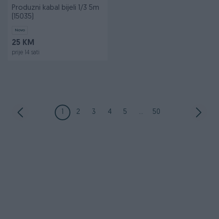
Produzni kabal bijeli 1/3 5m
(15035)
Novo
25 KM
prije 14 sati
1
2
3
4
5
...
50