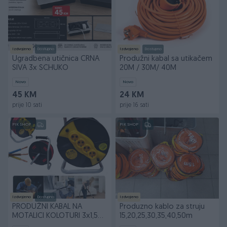
Izdvojeno
Dostupno
Izdvojeno
Dostupno
Ugradbena utičnica CRNA
Produžni kabal sa utikačem
SIVA 3x SCHUKO
20M / 30M/ 40M
Novo
Novo
45 KM
24 KM
prije 10 sati
prije 16 sati
PIK SHOP
PIK SHOP
Izdvojeno
Dostupno
Izdvojeno
PRODUŽNI KABAL NA
Produzno kablo za struju
MOTALICI KOLOTURI 3x1,5
15,20,25,30,35,40,50m
3X2,5mm2