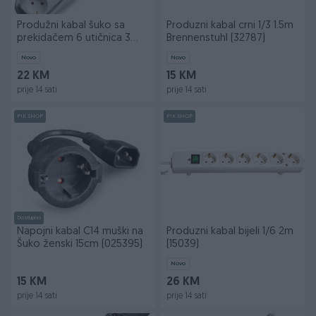
Produžni kabal šuko sa
Produzni kabal crni 1/3 1.5m
prekidačem 6 utičnica 3
Brennenstuhl (32787)
metra 37287
Novo
Novo
22 KM
15 KM
prije 14 sati
prije 14 sati
PIK SHOP
PIK SHOP
Dostupno
Napojni kabal C14 muški na
Produzni kabal bijeli 1/6 2m
Šuko ženski 15cm (025395)
(15039)
Novo
15 KM
26 KM
prije 14 sati
prije 14 sati