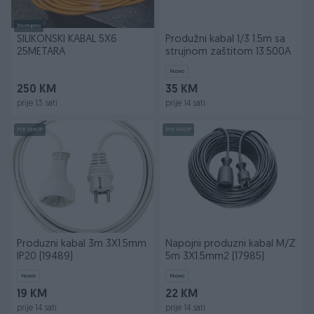
Dostupno
SILIKONSKI KABAL 5X6
Produžni kabal 1/3 1.5m sa
25METARA
strujnom zaštitom 13.500A
Novo
250 KM
35 KM
prije 13 sati
prije 14 sati
PIK SHOP
PIK SHOP
Produzni kabal 3m 3X1.5mm
Napojni produzni kabal M/Z
IP20 (19489)
5m 3X1.5mm2 (17985)
Novo
Novo
19 KM
22 KM
prije 14 sati
prije 14 sati