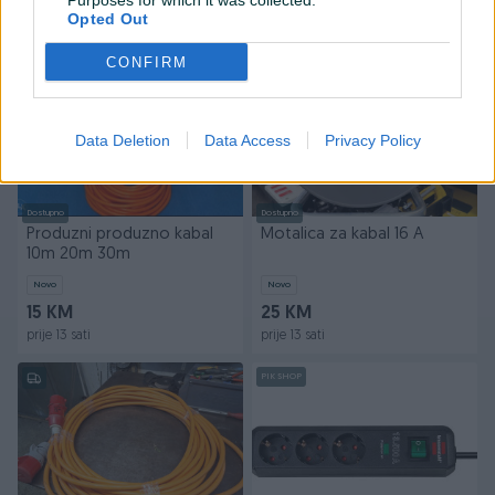
Purposes for which it was collected.
prije 13 sati
prije 13 sati
Opted Out
PIK SHOP
PIK SHOP
CONFIRM
Data Deletion
Data Access
Privacy Policy
Dostupno
Dostupno
Produzni produzno kabal
Motalica za kabal 16 A
10m 20m 30m
Novo
Novo
15 KM
25 KM
prije 13 sati
prije 13 sati
PIK SHOP