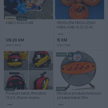
Izdvojeno
Dostupno
KABLO KOLUTURE
PRODUŽNI PRODUŽENO
KABAL KABL 10,20,30 M
Novo
128,20 KM
15 KM
prije 6 dana
prije 4 sata
PIK SHOP
Dostupno
Dostupno
Produzni kabal /Motalica
Motalica produžni kolotura
1,5/2,5 /Razne duzine
za kabel kabal 50m
3x2,5mm
Novo
Novo