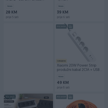
Novo
Novo
28 KM
39 KM
prije 5 sati
prije 6 sati
PIK SHOP
Izdvojeno
Xiaomi 20W Power Strip
produžni kabal 2C1A + USB i
Type-C
Novo
49 KM
prije 8 sati
PIK SHOP
PIK SHOP