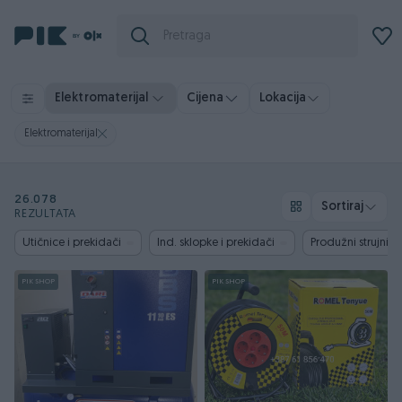
Elektromaterijal
Cijena
Lokacija
Elektromaterijal
26.078
Sortiraj
REZULTATA
Utičnice i prekidači
Ind. sklopke i prekidači
Produžni strujni k
PIK SHOP
PIK SHOP