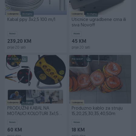
Izdvojeno
Dostupno
Izdvojeno
Dostupno
Kabal ppy 3x2,5 100 m/1
Uticnice ugradbene crna ili
siva Novo!!!
Novo
Novo
239,20 KM
45 KM
prije 20 sati
prije 20 sati
PIK SHOP
PIK SHOP
Izdvojeno
Dostupno
Izdvojeno
PRODUŽNI KABAL NA
Produzno kablo za struju
MOTALICI KOLOTURI 3x1,5
15,20,25,30,35,40,50m
3X2,5mm2
Novo
Novo
60 KM
18 KM