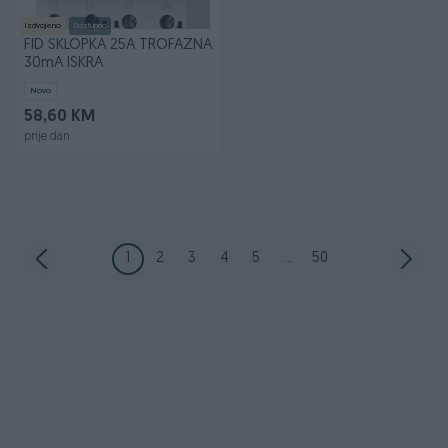
Izdvojeno
Dostupno
FID SKLOPKA 25A TROFAZNA
30mA ISKRA
Novo
58,60 KM
prije dan
1
2
3
4
5
...
50