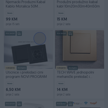
Njemacki Produzni Kabal
Produžni produžno kabal
Kablo Motalica 50M
kabl 10m20m30m40m50m
3x2.5MM Kabl Kablovi
Novo
Novo
99 KM
15 KM
prije 15 sati
prije 2 sata
PIK SHOP
PIK SHOP
Izdvojeno
Dostupno
Izdvojeno
Dostupno
Uticnice i prekidaci crni
TECH WAVE jednopolni
program NOVI PROGRAM
mehanički prekidač i
plastični okvir- ...
Novo
Novo
6,50 KM
14 KM
prije 2 sata
prije 2 sata
PIK SHOP
PIK SHOP