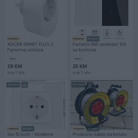
Izdvojeno
Izdvojeno
Dostupno
XIAOMI SMART PLUG 2
Pametni WiFi prekidač 10A
Pametna utičnica
sa kontrola
glasom,mobitelom,tajmer
Novo
Novo
29 KM
25 KM
prije 2 sata
prije 3 sata
PIK SHOP
PIK SHOP
Izdvojeno
Dostupno
Izdvojeno
Dostupno
Set 10 kom - Moderne
Produzno kablo na koturu