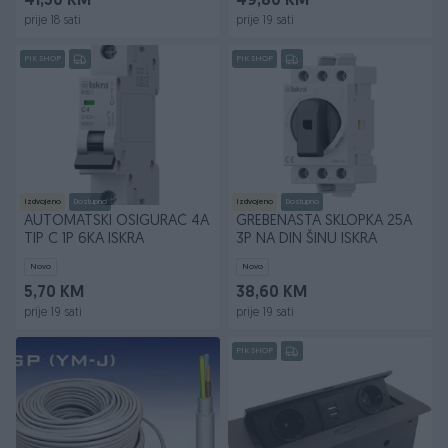
41,50 KM
49,80 KM
prije 18 sati
prije 19 sati
PIK SHOP
PIK SHOP
Izdvojeno
Dostupno
Izdvojeno
Dostupno
AUTOMATSKI OSIGURAČ 4A
GREBENASTA SKLOPKA 25A
TIP C 1P 6KA ISKRA
3P NA DIN ŠINU ISKRA
Novo
Novo
5,70 KM
38,60 KM
prije 19 sati
prije 19 sati
PIK SHOP