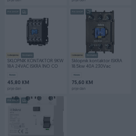
prije dan
prije dan
PIK SHOP
PIK SHOP
Izdvojeno
Dostupno
Izdvojeno
Dostupno
SKLOPNIK KONTAKTOR 9KW
Sklopnik kontaktor ISKRA
18A 24VAC ISKRA 1NO CO
18.5kw 40A 230Vac
Novo
Novo
45,80 KM
75,60 KM
prije dan
prije dan
PIK SHOP