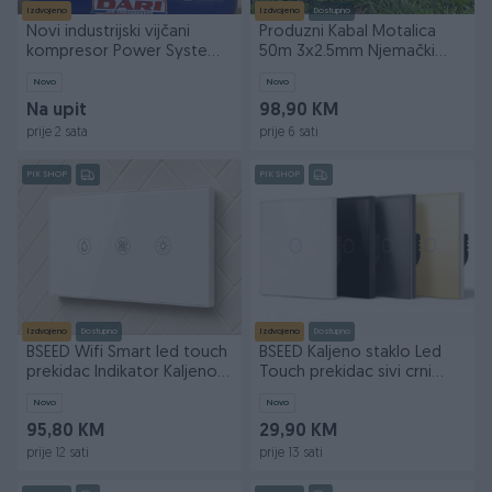
Izdvojeno
Izdvojeno
Dostupno
Novi industrijski vijčani
Produzni Kabal Motalica
kompresor Power System
50m 3x2.5mm Njemački
11kW
Profesionalni
Novo
Novo
Na upit
98,90 KM
prije 2 sata
prije 6 sati
PIK SHOP
PIK SHOP
Izdvojeno
Dostupno
Izdvojeno
Dostupno
BSEED Wifi Smart led touch
BSEED Kaljeno staklo Led
prekidac Indikator Kaljeno
Touch prekidac sivi crni
staklo
zlatni bijeli
Novo
Novo
95,80 KM
29,90 KM
prije 12 sati
prije 13 sati