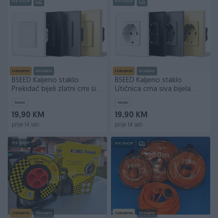
PIK SHOP
PIK SHOP
Izdvojeno
Dostupno
Izdvojeno
Dostupno
BSEED Kaljeno staklo
BSEED Kaljeno staklo
Prekidač bijeli zlatni crni sivi
Utičnica crna siva bijela
prekidac
zlatna uticnica
Novo
Novo
19,90 KM
19,90 KM
prije 14 sati
prije 14 sati
PIK SHOP
PIK SHOP
Izdvojeno
Dostupno
Izdvojeno
Dostupno