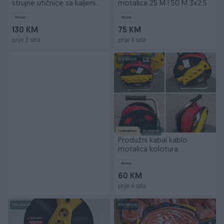
strujne utičnice sa kaljenim
motalica 25 M I 50 M 3x2.5
staklom
Novo
Novo
130 KM
75 KM
prije 3 sata
prije 4 sata
PIK SHOP
Izdvojeno
Dostupno
Produžni kabal kablo
motalica kolotura
30,40,50m 3x1,5
Novo
60 KM
prije 4 sata
PIK SHOP
PIK SHOP