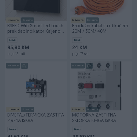
Izdvojeno
Dostupno
Izdvojeno
Dostupno
BSEED Wifi Smart led touch
Produžni kabal sa utikačem
prekidac Indikator Kaljeno
20M / 30M/ 40M
staklo
Novo
Novo
95,80 KM
24 KM
prije 13 sati
prije 17 sati
PIK SHOP
PIK SHOP
Izdvojeno
Dostupno
Izdvojeno
Dostupno
BIMETAL/TERMIČKA ZAŠTITA
MOTORNA ZAŠTITNA
2,9-4A ISKRA
SKLOPKA 10-16A ISKRA
Novo
Novo