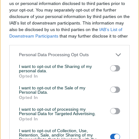
us or personal information disclosed to third parties prior to
your opt-out. You may separately opt-out of the further
disclosure of your personal information by third parties on the
IAB’s list of downstream participants. This information may
Izdvojeno
Dostupno
Izdvojeno
Dostupno
also be disclosed by us to third parties on the
IAB’s List of
BSEED Wifi SMART led
SKLOPNIK 50A 22KW
Downstream Participants
that may further disclose it to other
termostat za grijanje Crni
1N0+1NC 230VAC ISKRA
third parties.
Novo
Novo
Personal Data Processing Opt Outs
239 KM
132,60 KM
prije 11 sati
prije 11 sati
I want to opt-out of the Sharing of my
personal data.
PIK SHOP
PIK SHOP
Opted In
I want to opt-out of the Sale of my
Personal Data.
Opted In
I want to opt-out of processing my
Personal Data for Targeted Advertising.
Izdvojeno
Dostupno
Izdvojeno
Dostupno
Opted In
SKLOPNIK 75A 37KW
Ugradbena utičnica CRNA
230VAC 1N0+1NC ISKRA
SIVA 3x SCHUKO
I want to opt-out of Collection, Use,
Retention, Sale, and/or Sharing of my
Novo
Novo