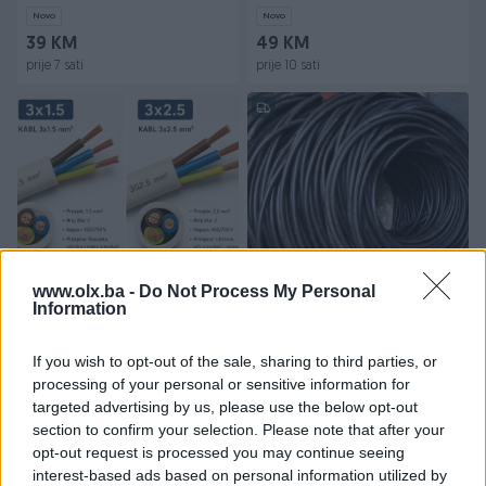
Type-C
Novo
Novo
39 KM
49 KM
prije 7 sati
prije 10 sati
Izdvojeno
Dostupno
Izdvojeno
Dostupno
Kabal 3x1.5 3x2.5 5x1.5 5x2.5
Kabal 4x16 bakar , napojni
www.olx.ba -
Do Not Process My Personal
citaj detaljno
kabal nov, podzemni
Information
napojni kabal
Novo
Novo
If you wish to opt-out of the sale, sharing to third parties, or
Na upit
17 KM
processing of your personal or sensitive information for
prije 10 sati
prije 11 sati
targeted advertising by us, please use the below opt-out
PIK SHOP
PIK SHOP
section to confirm your selection. Please note that after your
opt-out request is processed you may continue seeing
interest-based ads based on personal information utilized by