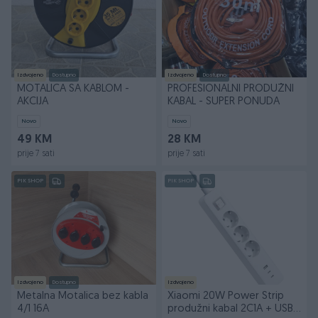
Izdvojeno
Dostupno
Izdvojeno
Dostupno
MOTALICA SA KABLOM -
PROFESIONALNI PRODUŽNI
AKCIJA
KABAL - SUPER PONUDA
Novo
Novo
49 KM
28 KM
prije 7 sati
prije 7 sati
PIK SHOP
PIK SHOP
Izdvojeno
Dostupno
Izdvojeno
Metalna Motalica bez kabla
Xiaomi 20W Power Strip
4/1 16A
produžni kabal 2C1A + USB i