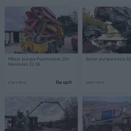
MIkser pumpa Putzmeister 21m
Beton pumpa Iveco 3
Mercedes 32 28
Na upit
prije 4 dana
prije 4 dana