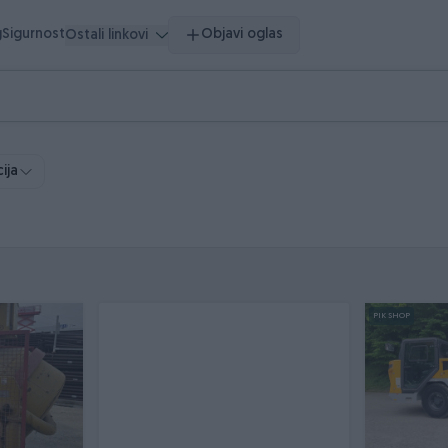
g
Sigurnost
Objavi oglas
Ostali linkovi
ija
PIK SHOP