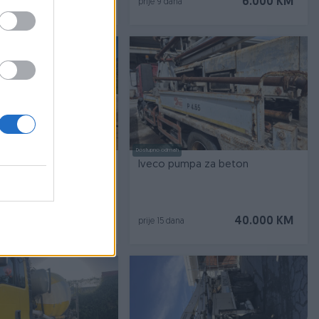
78.500 KM
6.000 KM
prije 9 dana
Dostupno odmah
orket [torkret] beton
Iveco pumpa za beton
ola 1994 torketiranje
9.800 KM
40.000 KM
prije 15 dana