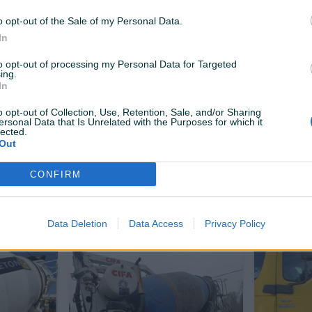
11.500 KM
Na upit
prije 7 dana
prije 8 dana
o opt-out of the Sale of my Personal Data.
In
to opt-out of processing my Personal Data for Targeted
ing.
In
o opt-out of Collection, Use, Retention, Sale, and/or Sharing
ersonal Data that Is Unrelated with the Purposes for which it
lected.
Out
TON 9
Iveco trakker (pumpa za beton)
Pumpa za t
Meyco Picc
CONFIRM
Na upit
Na upit
prije 13 dana
prije 13 dana
Data Deletion
Data Access
Privacy Policy