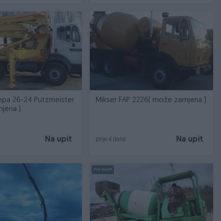
pa 26-24 Putzmeister
Mikser FAP 2226( može zamjena )
jena )
Na upit
Na upit
prije 4 dana
PIK SHOP