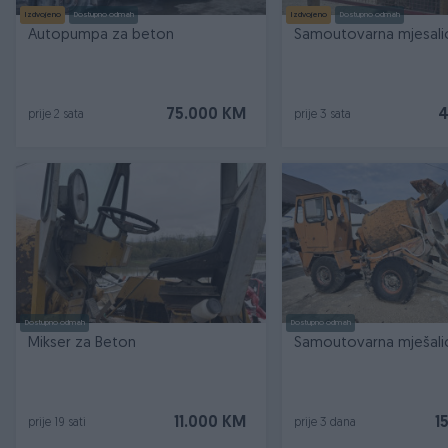
Izdvojeno
Dostupno odmah
Izdvojeno
Dostupno odmah
Autopumpa za beton
Samoutovarna mjesali
75.000 KM
4
prije 2 sata
prije 3 sata
Dostupno odmah
Dostupno odmah
Mikser za Beton
Samoutovarna mješali
11.000 KM
1
prije 19 sati
prije 3 dana