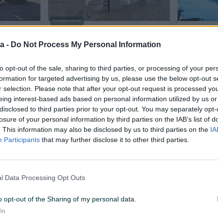
Dostupno odmah
n
Pumpa za beton - Hidraulični
Mikser p
spider 18m - Prodaja/Najam
a -
Do Not Process My Personal Information
to opt-out of the sale, sharing to third parties, or processing of your per
Na upit
Na upit
prije 5 dana
prije 5 dana
formation for targeted advertising by us, please use the below opt-out s
r selection. Please note that after your opt-out request is processed y
eing interest-based ads based on personal information utilized by us or
PIK SHOP
PIK SHOP
disclosed to third parties prior to your opt-out. You may separately opt-
losure of your personal information by third parties on the IAB’s list of
. This information may also be disclosed by us to third parties on the
IA
Participants
that may further disclose it to other third parties.
Dostupno odmah
Dostupno odmah
l Data Processing Opt Outs
,5 2.5 m2
MINI MIKSER
PUTZMEIST
ju
o opt-out of the Sharing of my personal data.
In