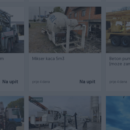
2m
Mikser kaca 5m3
Beton pum
(moze zam
Na upit
Na upit
prije 4 dana
prije 4 dana
PIK SHOP