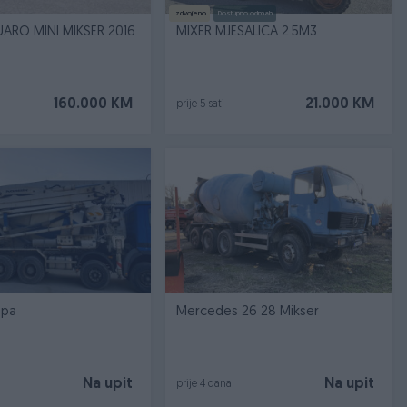
Izdvojeno
Dostupno odmah
ARO MINI MIKSER 2016
MIXER MJESALICA 2.5M3
160.000 KM
21.000 KM
prije 5 sati
mpa
Mercedes 26 28 Mikser
Na upit
Na upit
prije 4 dana