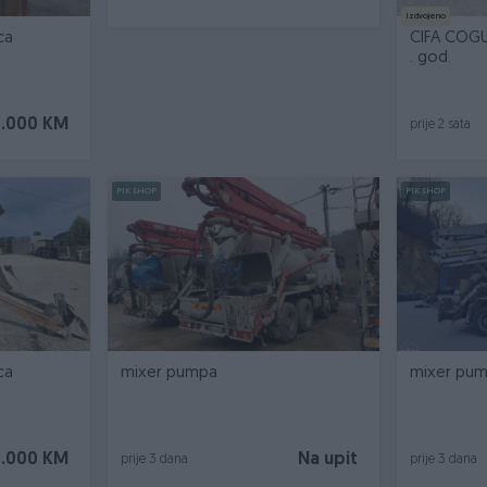
Izdvojeno
ca
CIFA COGU
. god.
.000 KM
prije 2 sata
PIK SHOP
PIK SHOP
ca
mixer pumpa
mixer pu
5.000 KM
Na upit
prije 3 dana
prije 3 dana