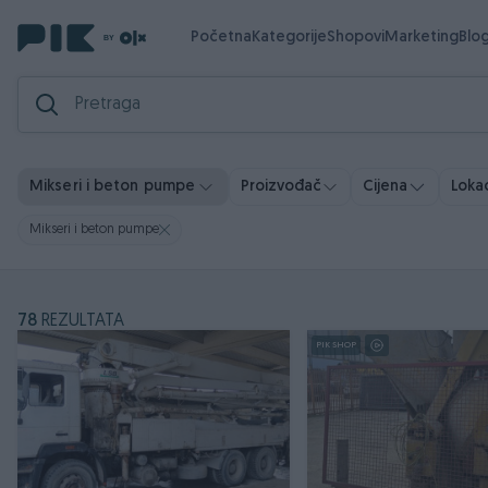
Početna
Kategorije
Shopovi
Marketing
Blo
Mikseri i beton pumpe
Proizvođač
Cijena
Lokac
Mikseri i beton pumpe
78
REZULTATA
PIK SHOP