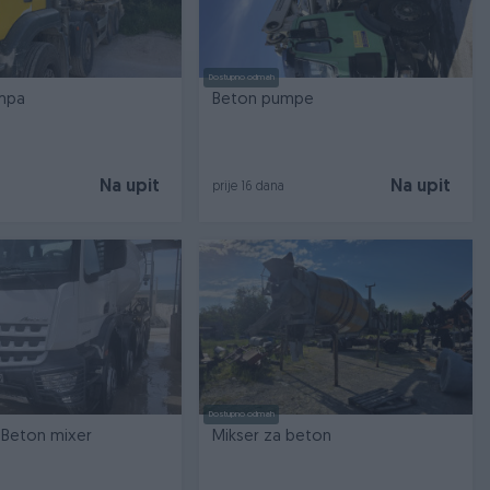
Dostupno odmah
mpa
Beton pumpe
Na upit
Na upit
prije 16 dana
Dostupno odmah
Beton mixer
Mikser za beton