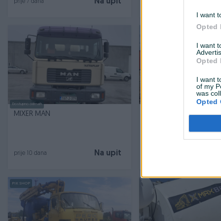
Na upit
prije 7 dana
prije 7 dana
I want t
Opted 
I want 
Advertis
Opted 
I want t
of my P
was col
Opted 
Dostupno odmah
MIXER MAN
MIKSER KRUSKA ZA BE
KUBIKA MERCEDES MAN
Na upit
prije 10 dana
prije 12 dana
PIK SHOP