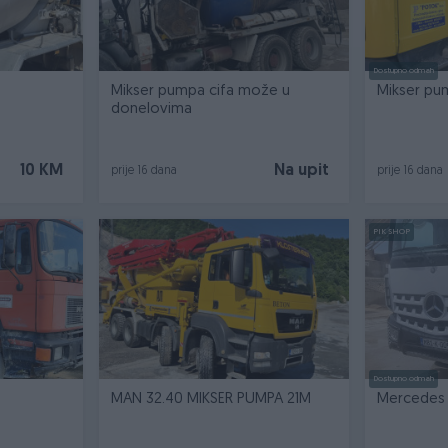
Dostupno odmah
Mikser pumpa cifa može u
Mikser pu
donelovima
10 KM
Na upit
prije 16 dana
prije 16 dana
PIK SHOP
Dostupno odmah
MAN 32.40 MIKSER PUMPA 21M
Mercedes 