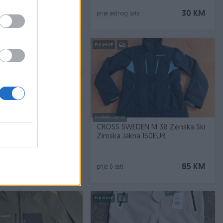
90 KM
30 KM
sata
prije jednog sata
PIK SHOP
Dostupno odmah
brook XL (PRIZM P)
CROSS SWEDEN M 38 Zenska Ski
Zimska Jakna 150EUR
250 KM
85 KM
prije 6 sati
PIK SHOP