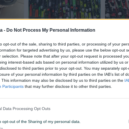
Dostupno odmah
Dostupno odmah
SKIJE PANCERICE STAPOVI KACIGE
Djeciji kom
a -
Do Not Process My Personal Information
SKAFANDERI SERVIS * BICIKLA *
Kacige
to opt-out of the sale, sharing to third parties, or processing of your per
130 KM
Na upit
prije jednog sata
prije jednog 
formation for targeted advertising by us, please use the below opt-out s
r selection. Please note that after your opt-out request is processed y
eing interest-based ads based on personal information utilized by us or
disclosed to third parties prior to your opt-out. You may separately opt-
losure of your personal information by third parties on the IAB’s list of
. This information may also be disclosed by us to third parties on the
IA
Participants
that may further disclose it to other third parties.
l Data Processing Opt Outs
Dostupno odmah
Dostupno odmah
 br. 48 - 51
Skije HEAD racing 168cm dužina
Skije volk
o opt-out of the Sharing of my personal data.
In