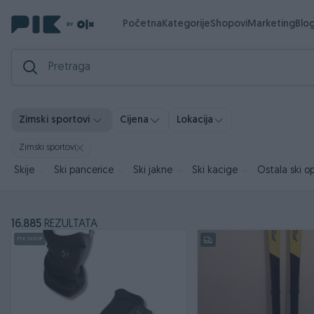
Početna
Kategorije
Shopovi
Marketing
Blo
Zimski sportovi
Cijena
Lokacija
Zimski sportovi
Skije
Ski pancerice
Ski jakne
Ski kacige
Ostala ski 
16.885
REZULTATA
PIK SHOP