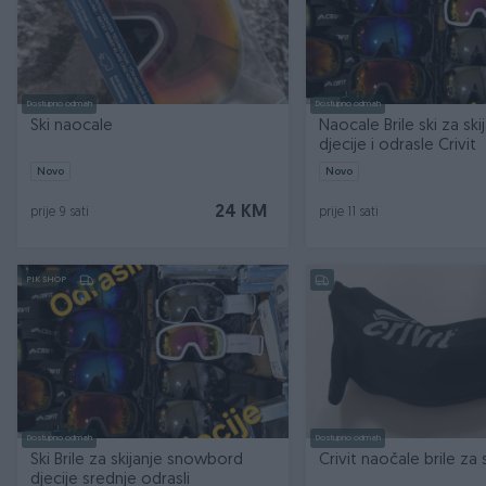
Dostupno odmah
Dostupno odmah
Ski naocale
Naocale Brile ski za ski
djecije i odrasle Crivit
Novo
Novo
24 KM
prije 9 sati
prije 11 sati
PIK SHOP
Dostupno odmah
Dostupno odmah
Ski Brile za skijanje snowbord
Crivit naočale brile za 
djecije srednje odrasli