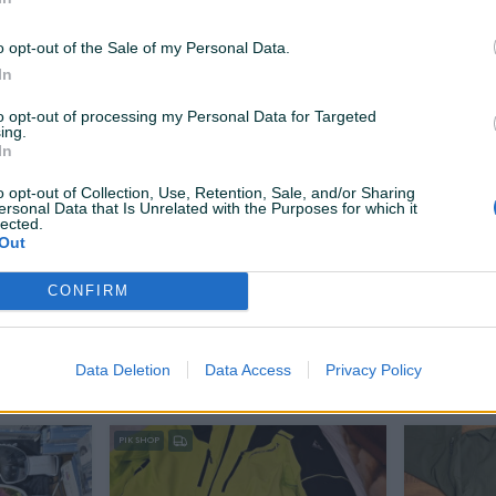
40 KM
90 KM
prije jednog sata
prije jednog 
o opt-out of the Sale of my Personal Data.
In
to opt-out of processing my Personal Data for Targeted
ing.
In
o opt-out of Collection, Use, Retention, Sale, and/or Sharing
ersonal Data that Is Unrelated with the Purposes for which it
lected.
Out
Dostupno odmah
Skije Volkl 1,70 m
Oakley Hol
CONFIRM
NOVO!
Novo
Data Deletion
Data Access
Privacy Policy
69,99 KM
45 KM
prije 3 sata
prije 4 sata
PIK SHOP