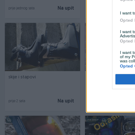
Na upit
prije jednog sata
prije jednog sata
I want t
Opted 
I want 
Advertis
Opted 
I want t
of my P
was col
Opted 
skije i stapovi
Pancerice ski broj 44
Na upit
prije 2 sata
prije 2 sata
PIK SHOP