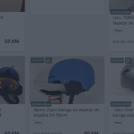
Dostupno odmah
171 CM
Giro TERRA
skijanje sk
Novo
50 KM
prije par sek
PIK SHOP
PIK SHOP
Dostupno odmah
Dostupno odmah
D
Alpina Zupo kaciga za skijanje ski
-Giro Grid
E
skijaška 54-58cm
kaciga ski
Novo
Novo