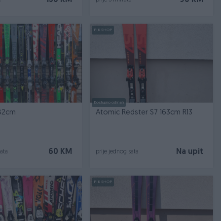
150 KM
90 KM
e
prije 5 minuta
PIK SHOP
Dostupno odmah
182cm
Atomic Redster S7 163cm R13
60 KM
Na upit
sata
prije jednog sata
PIK SHOP