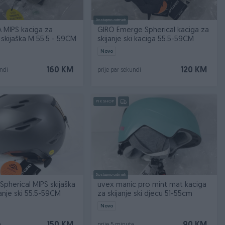
Dostupno odmah
 MIPS kaciga za
GIRO Emerge Spherical kaciga za
i skijaška M 55.5 - 59CM
skijanje ski kaciga 55.5-59CM
Novo
160 KM
120 KM
undi
prije par sekundi
PIK SHOP
Dostupno odmah
 Spherical MIPS skijaška
uvex manic pro mint mat kaciga
janje ski 55.5-59CM
za skijanje ski djecu 51-55cm
Novo