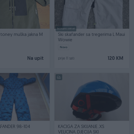
Dostupno odmah
Mammut Stoney muška jakna M
Ski skafander sa tregerima L Maui
Wowie
Novo
Na upit
120 KM
prije 11 sati
KAFANDER 98-104
KACIGA ZA SKIJANJE..XS
VELICINA..DJECIJA SKI