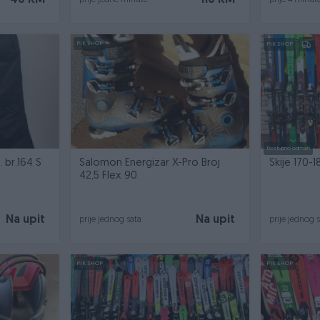
40 KM
110 KM
prije jedne minute
prije 4 minut
PIK SHOP
PIK SHOP
Dostupno odmah
 br.164 S
Salomon Energizar X-Pro Broj
Skije 170-
42,5 Flex 90
Na upit
Na upit
prije jednog sata
prije jednog 
PIK SHOP
PIK SHOP