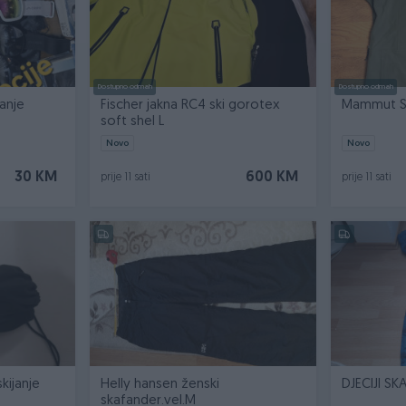
Dostupno odmah
Dostupno odmah
janje
Fischer jakna RC4 ski gorotex
soft shel L
Novo
Novo
30 KM
600 KM
prije 11 sati
prije 11 sati
skijanje
Helly hansen ženski
DJECIJI S
skafander.vel.M