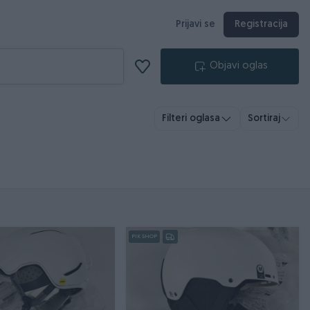
Prijavi se
Registracija
Objavi oglas
Filteri oglasa
Sortiraj
PIK SHOP