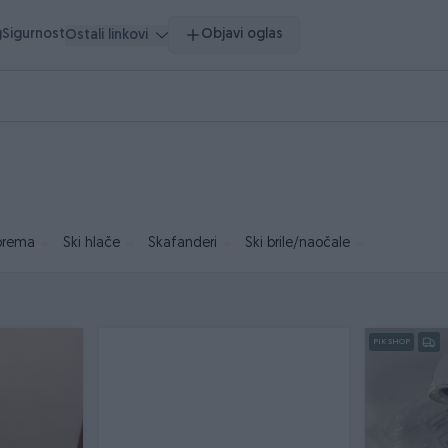
g
Sigurnost
Objavi oglas
Ostali linkovi
oprema
Ski hlače
Skafanderi
Ski brile/naočale
PIK SHOP