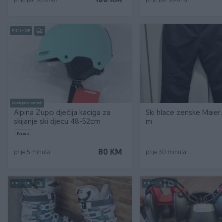
100 KM
prije par sekundi
prije par sekundi
PIK SHOP
Dostupno odmah
Alpina Zupo dječija kaciga za
Ski hlace zenske Maier..
skijanje ski djecu 48-52cm
m
Novo
80 KM
prije 5 minuta
prije 30 minuta
PIK SHOP
PIK SHOP