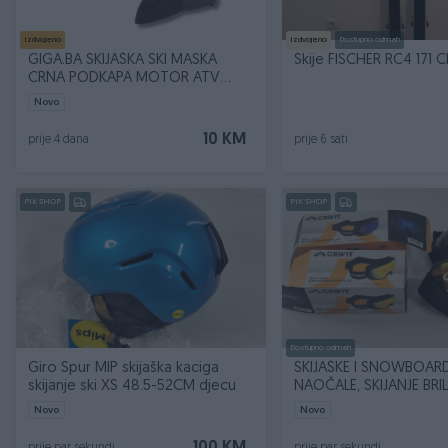
Izdvojeno
Izdvojeno
Dostupno odmah
GIGA.BA SKIJAŠKA SKI MASKA
Skije FISCHER RC4 
CRNA PODKAPA MOTOR ATV
QUAD ENDURO
Novo
10 KM
prije 4 dana
prije 6 sati
PIK SHOP
PIK SHOP
Dostupno odmah
Giro Spur MIP skijaška kaciga
SKIJAŠKE I SNOWBOAR
skijanje ski XS 48.5-52CM djecu
NAOČALE, SKIJANJE BRIL
Novo
Novo