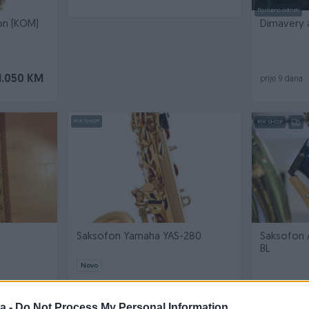
Dostupno odmah
on (KOM)
Dimavery 
1.050 KM
prije 9 dana
PIK SHOP
PIK SHOP
Saksofon Yamaha YAS-280
Saksofon 
BL
Novo
700 KM
2.625 KM
prije 2 mjeseca
prije 2 mjese
a -
Do Not Process My Personal Information