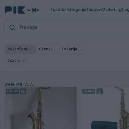
Početna
Kategorije
Shopovi
Marketing
Blo
Saksofoni
Cijena
Lokacija
Saksofoni
29
REZULTATA
PIK SHOP
PIK SHOP