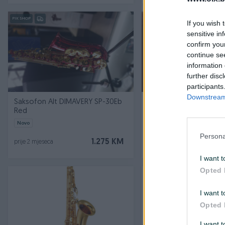
PIK SHOP
If you wish 
sensitive in
confirm you
continue se
information 
further disc
participants
Downstream 
Saksofon Alt DIMAVERY SP-30Eb
Tenor saksofon yts23
Red
Novo
Persona
1.275 KM
prije 2 mjeseca
prije 2 mjeseca
I want t
Opted 
I want t
Opted 
I want 