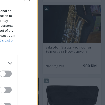
sonal or
ection to
ou may
 personal
out of the
 downstream
B’s List of
 Yamaha
Saksofon Stagg (kao nov) sa
Selmer Jazz Flow usnikom
Na upit
900 KM
ca
prije 3 mjeseca