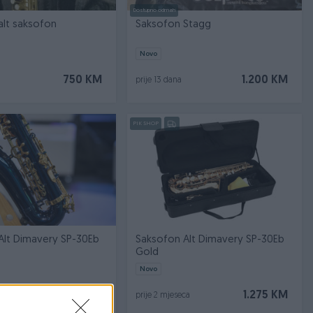
Dostupno odmah
alt saksofon
Saksofon Stagg
Novo
750 KM
1.200 KM
prije 13 dana
PIK SHOP
Alt Dimavery SP-30Eb
Saksofon Alt Dimavery SP-30Eb
Gold
Novo
1.100 KM
1.275 KM
ca
prije 2 mjeseca