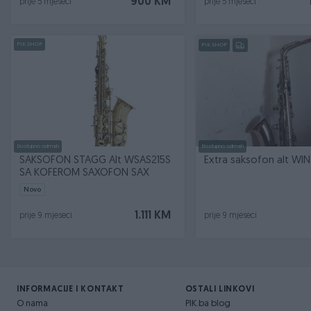
900 KM
prije 5 mjeseci
prije 5 mjeseci
PIK SHOP
PIK SHOP
Dostupno odmah
Dostupno odmah
SAKSOFON STAGG Alt WSAS215S
Extra saksofon alt WI
SA KOFEROM SAXOFON SAX
Novo
1.111 KM
prije 9 mjeseci
prije 9 mjeseci
INFORMACIJE I KONTAKT
OSTALI LINKOVI
O nama
PIK.ba blog