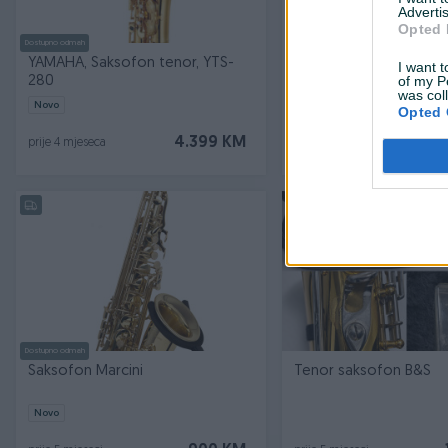
Advertis
Opted 
Dostupno odmah
Dostupno odmah
YAMAHA, Saksofon tenor, YTS-
YAMAHA, Saksofon alt,
I want t
of my P
280
was col
Novo
Novo
Opted 
4.399 KM
prije 4 mjeseca
prije 4 mjeseca
Dostupno odmah
Saksofon Marcini
Tenor saksofon B&S
Novo