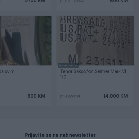
1.400 KM
800 KM
i
prije 6 mjeseci
Dostupno odmah
aksofon sa svim
Tenor Saksofon Selmer Mark VI
'70
800 KM
14.000 KM
prije godinu
Prijavite se na naš newsletter