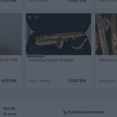
1.500 KM
3.000 KM
prije 6 mjeseci
prije 6 mjesec
Dostupno odmah
NSDAP 7419
Saksofon Selmer Prelude
S
600 KM
1.000 KM
prije 10 mjeseci
prije godinu
VAŠ PIK
Podrška korisnicima
PIK kredit