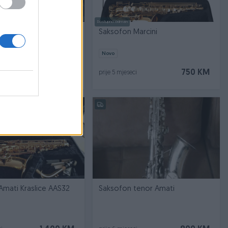
Dostupno odmah
alt NOVO
Saksofon Marcini
Novo
600 KM
750 KM
i
prije 5 mjeseci
Amati Kraslice AAS32
Saksofon tenor Amati