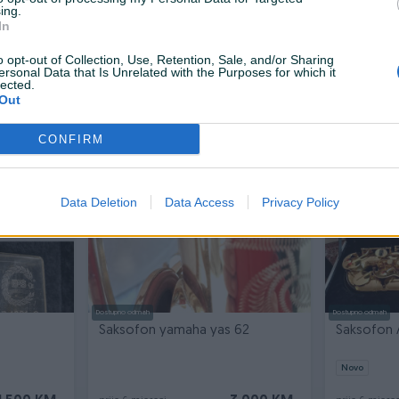
ing.
In
Dostupno odmah
Dostupno odmah
 YAS-280
ROY BENSON, Saksofon alt,
Saksofon 
o opt-out of Collection, Use, Retention, Sale, and/or Sharing
ersonal Data that Is Unrelated with the Purposes for which it
RB700.601
lected.
Novo
Out
2.699 KM
1.690 KM
prije 4 mjeseca
prije 5 mjesec
CONFIRM
Data Deletion
Data Access
Privacy Policy
Dostupno odmah
Dostupno odmah
Saksofon yamaha yas 62
Saksofon 
Novo