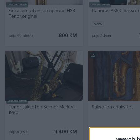
Dostupno odmah
Dostupno odmah
Extra saksofon saxophone HSR
Canorus AS501 Saksof
Tenor,original
Novo
800 KM
prije 44 minuta
prije 2 dana
Dostupno odmah
Tenor saksofon Selmer Mark VII
Saksofon antikvitet
1980.
11.400 KM
prije mjesec
prije mjesec
www.olx.b