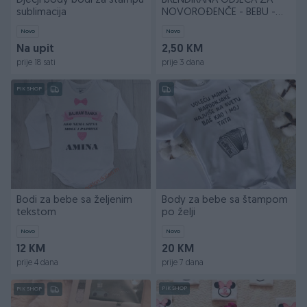
Dječji body bodi za štampu
BRENDIRANA ODJEĆA ZA
sublimacija
NOVOROĐENČE - BEBU -
DJEČAKA!
Novo
Novo
Na upit
2,50 KM
prije 18 sati
prije 3 dana
PIK SHOP
Bodi za bebe sa željenim
Body za bebe sa štampom
tekstom
po želji
Novo
Novo
12 KM
20 KM
prije 4 dana
prije 7 dana
PIK SHOP
PIK SHOP