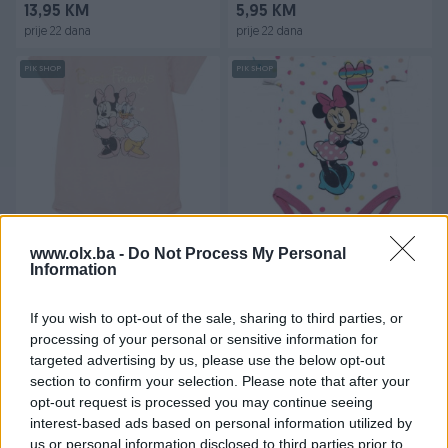
13,95 KM
5,95 KM
prije 22 dana
prije 22 dana
PIK SHOP
PIK SHOP
MASTER - Body baby Minnie
MASTER - Body baby Minnie
mouse 68/92 5101A116
mouse 68/92 51011245
www.olx.ba -
Do Not Process My Personal
Information
Novo
Novo
6,95 KM
5,95 KM
If you wish to opt-out of the sale, sharing to third parties, or
prije 22 dana
prije 22 dana
processing of your personal or sensitive information for
targeted advertising by us, please use the below opt-out
PIK SHOP
PIK SHOP
section to confirm your selection. Please note that after your
opt-out request is processed you may continue seeing
interest-based ads based on personal information utilized by
us or personal information disclosed to third parties prior to