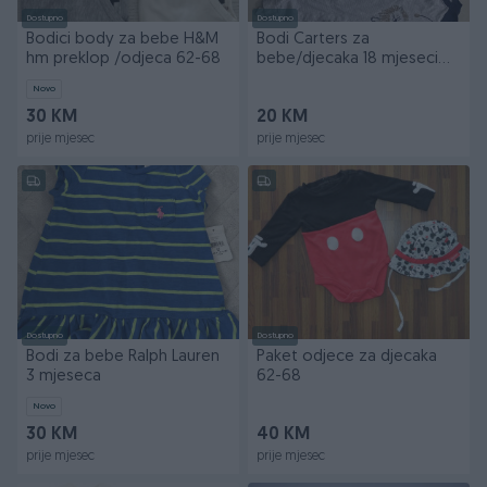
Dostupno
Dostupno
Bodici body za bebe H&M
Bodi Carters za
hm preklop /odjeca 62-68
bebe/djecaka 18 mjeseci
broj 86
Novo
30 KM
20 KM
prije mjesec
prije mjesec
Dostupno
Dostupno
Bodi za bebe Ralph Lauren
Paket odjece za djecaka
3 mjeseca
62-68
Novo
30 KM
40 KM
prije mjesec
prije mjesec