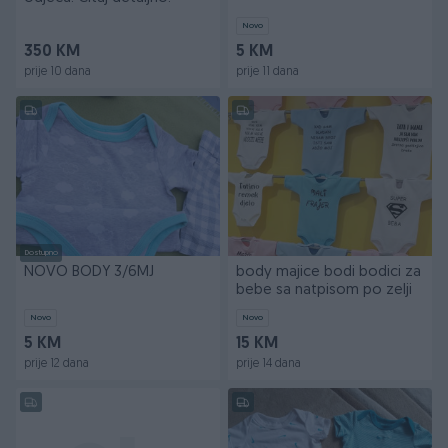
Novo
350 KM
5 KM
prije 10 dana
prije 11 dana
Dostupno
NOVO BODY 3/6MJ
body majice bodi bodici za
bebe sa natpisom po zelji
Novo
Novo
5 KM
15 KM
prije 12 dana
prije 14 dana