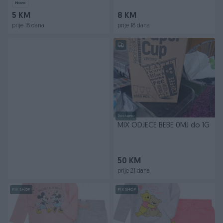
Novo
5 KM
8 KM
prije 18 dana
prije 18 dana
Dostupno
MIX ODJEĆE BEBE 0MJ do 1G
50 KM
prije 21 dana
PIK SHOP
PIK SHOP