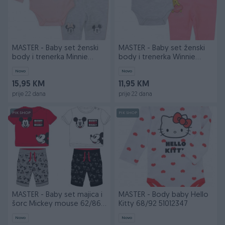
MASTER - Baby set ženski
MASTER - Baby set ženski
body i trenerka Minnie
body i trenerka Winnie
mouse
Poch 6
Novo
Novo
15,95 KM
11,95 KM
prije 22 dana
prije 22 dana
PIK SHOP
PIK SHOP
MASTER - Baby set majica i
MASTER - Body baby Hello
šorc Mickey mouse 62/86
Kitty 68/92 51012347
511
Novo
Novo