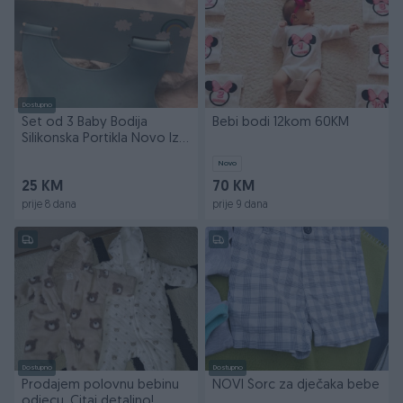
Dostupno
Set od 3 Baby Bodija
Bebi bodi 12kom 60KM
Silikonska Portikla Novo Iz
Njemačke
Novo
25 KM
70 KM
prije 8 dana
prije 9 dana
Dostupno
Dostupno
Prodajem polovnu bebinu
NOVI Šorc za dječaka bebe
odjecu. Citaj detaljno!