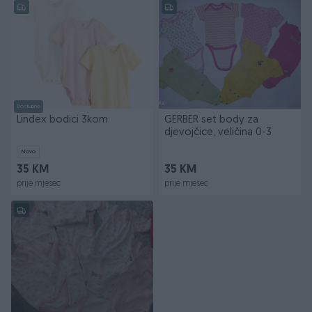
Dostupno
Lindex bodici 3kom
GERBER set body za
djevojčice, veličina 0-3
Novo
35 KM
35 KM
prije mjesec
prije mjesec