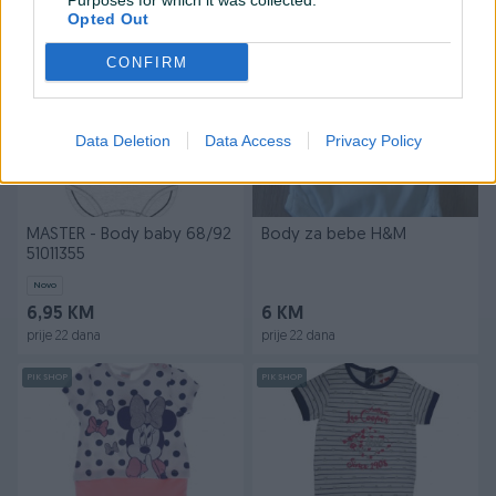
Purposes for which it was collected.
prije 22 dana
prije 22 dana
Opted Out
PIK SHOP
CONFIRM
Data Deletion
Data Access
Privacy Policy
MASTER - Body baby 68/92
Body za bebe H&M
51011355
Novo
6,95 KM
6 KM
prije 22 dana
prije 22 dana
PIK SHOP
PIK SHOP