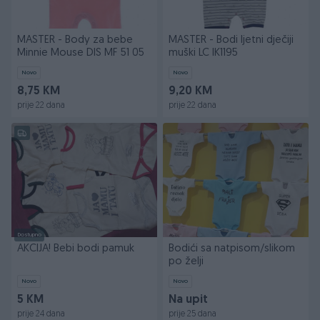
MASTER - Body za bebe
MASTER - Bodi ljetni dječiji
Minnie Mouse DIS MF 51 05
muški LC IK1195
Novo
Novo
8,75 KM
9,20 KM
prije 22 dana
prije 22 dana
Dostupno
AKCIJA! Bebi bodi pamuk
Bodići sa natpisom/slikom
po želji
Novo
Novo
5 KM
Na upit
prije 24 dana
prije 25 dana