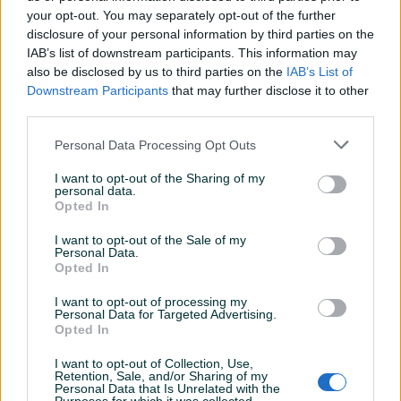
your opt-out. You may separately opt-out of the further
disclosure of your personal information by third parties on the
IAB’s list of downstream participants. This information may
MASTER - Body baby
MASTER - Body baby
also be disclosed by us to third parties on the
IAB’s List of
Winnie Poch 68/92
Mickey mouse 68/92
Downstream Participants
that may further disclose it to other
51019652
51019703
third parties.
Novo
Novo
7,95 KM
5,95 KM
Personal Data Processing Opt Outs
prije 22 dana
prije 22 dana
I want to opt-out of the Sharing of my
PIK SHOP
PIK SHOP
personal data.
Opted In
I want to opt-out of the Sale of my
Personal Data.
Opted In
I want to opt-out of processing my
Personal Data for Targeted Advertising.
Opted In
MASTER - Body baby
MASTER - Body baby Bambi
Mickey mouse 68/92
68/92 51019592
51019702
I want to opt-out of Collection, Use,
Novo
Novo
Retention, Sale, and/or Sharing of my
Personal Data that Is Unrelated with the
6,95 KM
5,95 KM