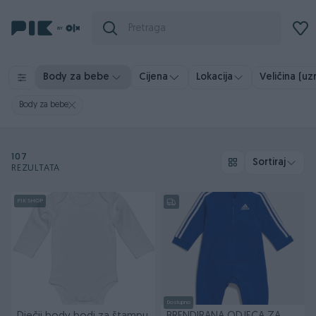
Veličina (uz
Body za bebe
Cijena
Lokacija
Body za bebe
107
Sortiraj
REZULTATA
PIK SHOP
Dostupno