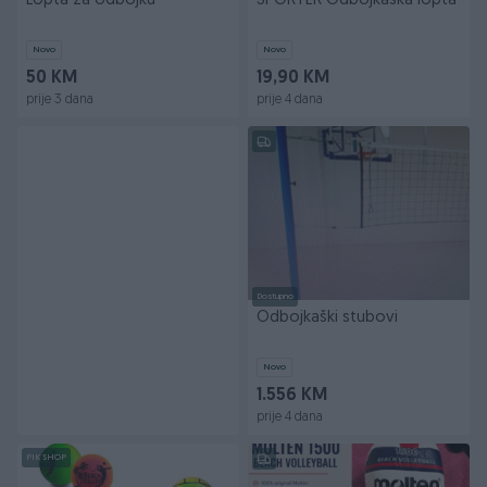
Lopta za odbojku
SPORTER Odbojkaska lopta
Novo
Novo
50 KM
19,90 KM
prije 3 dana
prije 4 dana
Dostupno
Odbojkaški stubovi
Novo
1.556 KM
prije 4 dana
PIK SHOP