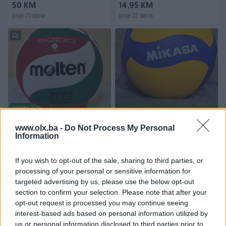
50 KM
14,95 KM
prije 21 dana
prije 22 dana
Dostupno
MOLTEN 5000 odbojkaska
Odbojkaška lopta
lopta, lopta za odbojku,
www.olx.ba -
Do Not Process My Personal
GRATIS PUMPA
Information
Novo
Novo
40 KM
Na upit
If you wish to opt-out of the sale, sharing to third parties, or
prije 25 dana
prije mjesec
processing of your personal or sensitive information for
targeted advertising by us, please use the below opt-out
PIK SHOP
section to confirm your selection. Please note that after your
opt-out request is processed you may continue seeing
interest-based ads based on personal information utilized by
us or personal information disclosed to third parties prior to