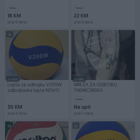
Novo
Novo
18 KM
22 KM
prije 8 dana
prije 8 dana
Dostupno
Dostupno
Lopta za odbojku V200W,
MREŽA ZA ODBOJKU
odbojkaska lopta NOVO
TAKMIČARSKA
Novo
30 KM
Na upit
prije 8 dana
prije 11 dana