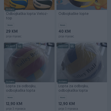
Dostupno
Odbojkaška lopta Veloz-
Odbojkaške lopte
top
Novo
Novo
29 KM
40 KM
prije mjesec
prije mjesec
PIK SHOP
PIK SHOP
Dostupno
Dostupno
Lopta za odbojku,
Lopta za odbojku,
odbojkaška lopta
odbojkaška lopta
Novo
Novo
12,90 KM
12,90 KM
prije 3 mjeseca
prije 3 mjeseca