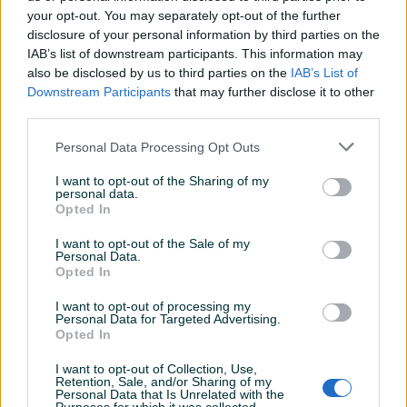
your opt-out. You may separately opt-out of the further
disclosure of your personal information by third parties on the
IAB’s list of downstream participants. This information may
Dostupno
Dostupno
Odbojkaška lopta *MIKASA*
Mikasa lopta odbojkaška
also be disclosed by us to third parties on the
IAB’s List of
V330W 49072258810 1S
Downstream Participants
that may further disclose it to other
third parties.
Novo
Novo
55 KM
149 KM
Personal Data Processing Opt Outs
prije mjesec
prije mjesec
I want to opt-out of the Sharing of my
personal data.
Opted In
I want to opt-out of the Sale of my
Personal Data.
Opted In
I want to opt-out of processing my
Personal Data for Targeted Advertising.
Dostupno
Opted In
Lopta odbojka original
Lopta za odbojku topstar
I want to opt-out of Collection, Use,
Novo
Retention, Sale, and/or Sharing of my
Personal Data that Is Unrelated with the
45 KM
60 KM