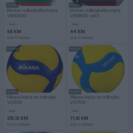
Dostupno
Dostupno
Molten odbojkaška lopta
Molten odbojkaška lopta
V5M2000
V5M1500, vel.5
Novo
Novo
58 KM
44 KM
prije 4 mjeseca
prije 4 mjeseca
PIK SHOP
PIK SHOP
Dostupno
Dostupno
Mikasa lopta za odbojku
Mikasa lopta za odbojku
V200W
VS170W
Novo
Novo
215,10 KM
71,10 KM
prije 4 mjeseca
prije 4 mjeseca