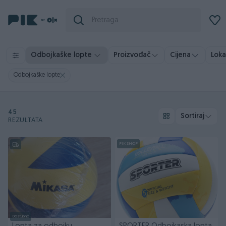
Odbojkaške lopte
Proizvođač
Cijena
Loka
Odbojkaške lopte
45
Sortiraj
REZULTATA
PIK SHOP
Dostupno