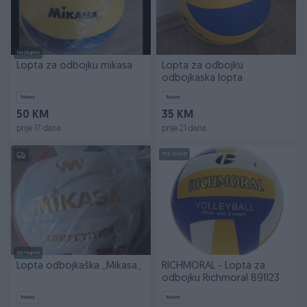
Dostupno
Lopta za odbojku mikasa
Lopta za odbojku
odbojkaska lopta
Novo
Novo
50 KM
35 KM
prije 17 dana
prije 21 dana
PIK SHOP
Dostupno
Lopta odbojkaška ,,Mikasa,,
RICHMORAL - Lopta za
odbojku Richmoral 891123
Novo
Novo