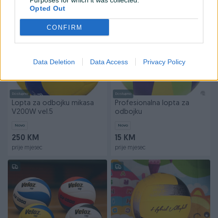
Purposes for which it was collected.
prije mjesec
prije mjesec
Opted Out
CONFIRM
Data Deletion
Data Access
Privacy Policy
Dostupno
Dostupno
Lopta za odbojku mikasa
Profesionalna lopta za
V200W vel.5
odbojku
Novo
Novo
250 KM
15 KM
prije mjesec
prije mjesec