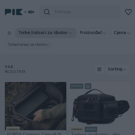
Torbe/ruksaci za ribolov
Proizvođač
Cijena
Torbe/ruksaci za ribolov
948
Sortiraj
REZULTATA
PIK SHOP
Izdvojeno
Izdvojeno
Dostupno