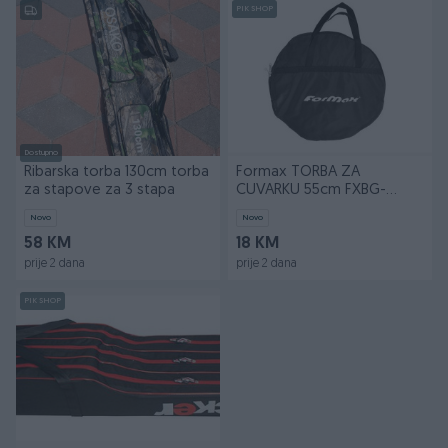
PIK SHOP
Dostupno
Ribarska torba 130cm torba
Formax TORBA ZA
za stapove za 3 stapa
CUVARKU 55cm FXBG-
006001
Novo
Novo
58 KM
18 KM
prije 2 dana
prije 2 dana
PIK SHOP