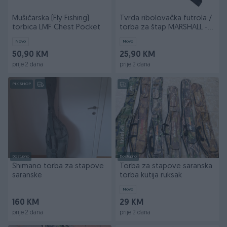
Mušičarska (Fly Fishing)
Tvrda ribolovačka futrola /
torbica LMF Chest Pocket
torba za štap MARSHALL -
140 cm
Novo
Novo
50,90 KM
25,90 KM
prije 2 dana
prije 2 dana
PIK SHOP
Dostupno
Dostupno
Shimano torba za stapove
Torba za stapove saranska
saranske
torba kutija ruksak
Novo
160 KM
29 KM
prije 2 dana
prije 2 dana