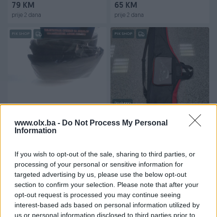
79 KM
65 KM
prije 2 dana
prije 2 dana
PIK SHOP
PIK SHOP
Dostupno
Futrola za trodijelni štap (2)
Torba za štapove 110cm
CRVENA
www.olx.ba -
Do Not Process My Personal
Information
Novo
Novo
2,90 KM
24 KM
If you wish to opt-out of the sale, sharing to third parties, or
prije 2 dana
prije 2 dana
processing of your personal or sensitive information for
targeted advertising by us, please use the below opt-out
PIK SHOP
section to confirm your selection. Please note that after your
opt-out request is processed you may continue seeing
interest-based ads based on personal information utilized by
us or personal information disclosed to third parties prior to