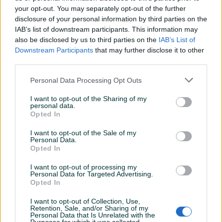
your opt-out. You may separately opt-out of the further
disclosure of your personal information by third parties on the
IAB’s list of downstream participants. This information may
Dostupno
Torba za ribarske stapove i
Torba za oko struka
also be disclosed by us to third parties on the
IAB’s List of
opremu
digitalna sara
Downstream Participants
that may further disclose it to other
third parties.
Novo
Novo
50 KM
20 KM
Personal Data Processing Opt Outs
prije 2 dana
prije 2 dana
I want to opt-out of the Sharing of my
personal data.
Opted In
I want to opt-out of the Sale of my
Personal Data.
Opted In
I want to opt-out of processing my
Personal Data for Targeted Advertising.
Opted In
Torba ribolov 160cm
Torba 190cm
I want to opt-out of Collection, Use,
Retention, Sale, and/or Sharing of my
Personal Data that Is Unrelated with the
50 KM
70 KM