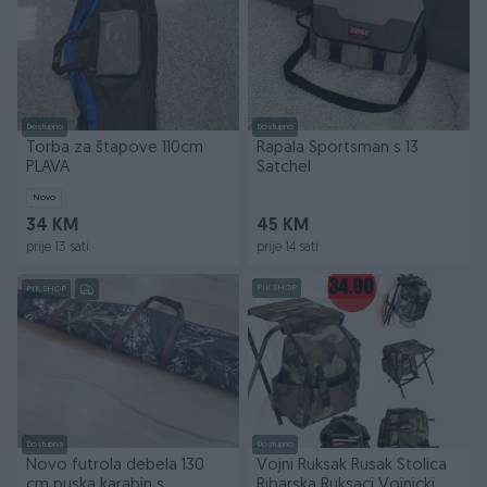
Dostupno
Dostupno
Torba za štapove 110cm
Rapala Sportsman s 13
PLAVA
Satchel
Novo
34 KM
45 KM
prije 13 sati
prije 14 sati
PIK SHOP
PIK SHOP
Dostupno
Dostupno
Novo futrola debela 130
Vojni Ruksak Rusak Stolica
cm puska karabin s
Ribarska Ruksaci Vojnicki