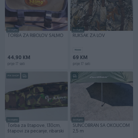
Dostupno
Dostupno
TORBA ZA RIBOLOV SALMO
RUKSAK ZA LOV
Novo
44,90 KM
69 KM
prije 17 sati
prije 17 sati
PIK SHOP
Dostupno
Dostupno
Torba za štapove, 130cm,
SUNCOBRAN SA OKOLICOM
štapovi za pecanje, ribarski
2,5 m