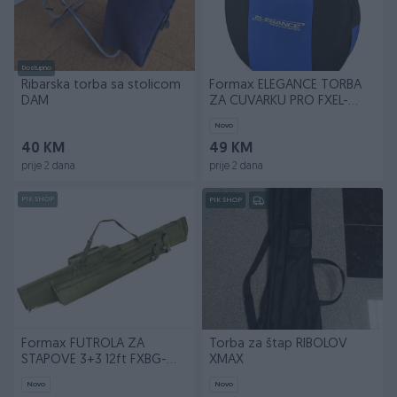
Dostupno
Ribarska torba sa stolicom
Formax ELEGANCE TORBA
DAM
ZA CUVARKU PRO FXEL-
009060
Novo
40 KM
49 KM
prije 2 dana
prije 2 dana
PIK SHOP
PIK SHOP
Formax FUTROLA ZA
Torba za štap RIBOLOV
STAPOVE 3+3 12ft FXBG-
XMAX
051360
Novo
Novo