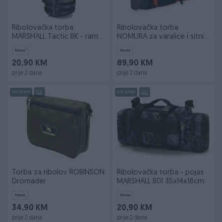
Ribolovačka torba
Ribolovačka torba
MARSHALL Tactic BK - rame
NOMURA za varalice i sitni
28x13x18 cm
pribor
Novo
Novo
20,90 KM
89,90 KM
prije 2 dana
prije 2 dana
PIK SHOP
PIK SHOP
Torba za ribolov ROBINSON
Ribolovačka torba - pojas
Dromader
MARSHALL B01 35x14x18cm
Novo
Novo
34,90 KM
20,90 KM
prije 2 dana
prije 2 dana