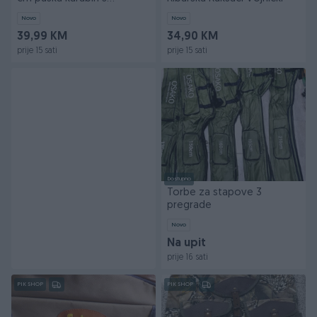
optikom 061741352
Novo
Novo
39,99 KM
34,90 KM
prije 15 sati
prije 15 sati
Dostupno
Torbe za stapove 3
pregrade
Novo
Na upit
prije 16 sati
PIK SHOP
PIK SHOP