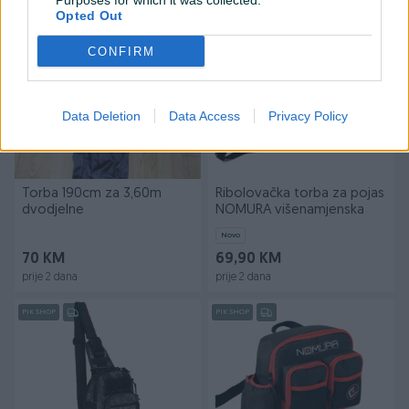
Purposes for which it was collected.
prije 2 dana
prije 2 dana
Opted Out
PIK SHOP
CONFIRM
Data Deletion
Data Access
Privacy Policy
Torba 190cm za 3,60m
Ribolovačka torba za pojas
dvodjelne
NOMURA višenamjenska
Novo
70 KM
69,90 KM
prije 2 dana
prije 2 dana
PIK SHOP
PIK SHOP