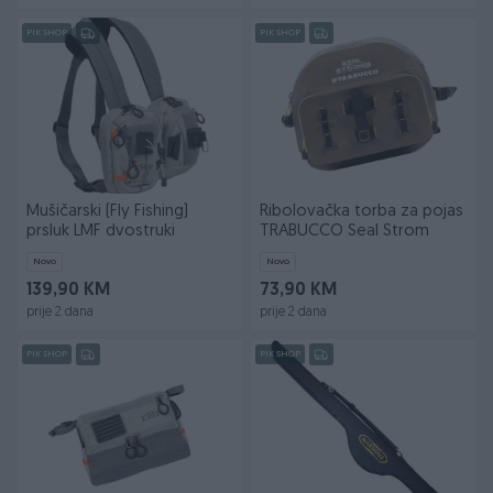
PIK SHOP
PIK SHOP
Mušičarski (Fly Fishing)
Ribolovačka torba za pojas
prsluk LMF dvostruki
TRABUCCO Seal Strom
Novo
Novo
139,90 KM
73,90 KM
prije 2 dana
prije 2 dana
PIK SHOP
PIK SHOP