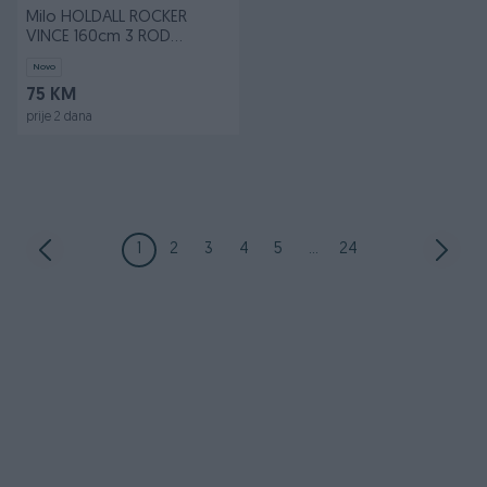
Milo HOLDALL ROCKER
VINCE 160cm 3 ROD
(800PCBX30 F3)
Novo
75 KM
prije 2 dana
1
2
3
4
5
...
24