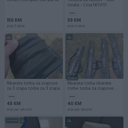
KORDA Compac Carryall XL
Torbica za ribolov - oko
struka - Crna NOVO!
Novo
150 KM
59 KM
prije 3 dana
prije 4 dana
Dostupno
Ribarska torba za stapove
Ribarska torba ribarske
za 3 stapa torba za 3 stapa
torbe torba za stapove
torba za 2 stapa
Novo
Novo
45 KM
40 KM
prije par sekundi
prije par sekundi
PIK SHOP