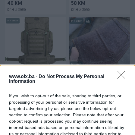
40 KM
58 KM
prije 3 dana
prije 3 dana
PIK SHOP
PIK SHOP
Dostupno
MAUSER RUKSAK-60L
Kozna lovacka torbica na
kais
www.olx.ba -
Do Not Process My Personal
Information
Novo
298 KM
40 KM
If you wish to opt-out of the sale, sharing to third parties, or
prije 3 dana
prije 3 dana
processing of your personal or sensitive information for
targeted advertising by us, please use the below opt-out
PIK SHOP
PIK SHOP
section to confirm your selection. Please note that after your
opt-out request is processed you may continue seeing
interest-based ads based on personal information utilized by
us or personal information disclosed to third parties prior to