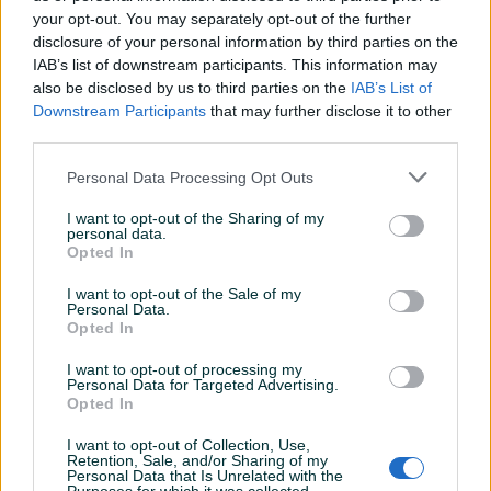
your opt-out. You may separately opt-out of the further
disclosure of your personal information by third parties on the
IAB’s list of downstream participants. This information may
Dostupno
Dostupno
Vojna Taktička Torbica Oko
Taktička torbica
also be disclosed by us to third parties on the
IAB’s List of
Ramena | Airsoft Military |
Downstream Participants
that may further disclose it to other
MOLLE
third parties.
Novo
Novo
23 KM
15 KM
Personal Data Processing Opt Outs
prije 3 dana
prije 3 dana
I want to opt-out of the Sharing of my
PIK SHOP
PIK SHOP
personal data.
Opted In
I want to opt-out of the Sale of my
Personal Data.
Opted In
I want to opt-out of processing my
Personal Data for Targeted Advertising.
Dostupno
Dostupno
Opted In
Novo lovacke fiseklije
Novo futrola debela 130
patronas redenik koža cal
cm karabin puska s
20, 061741352
optikom, 061741352
I want to opt-out of Collection, Use,
Novo
Novo
Retention, Sale, and/or Sharing of my
Personal Data that Is Unrelated with the
59,99 KM
39,99 KM