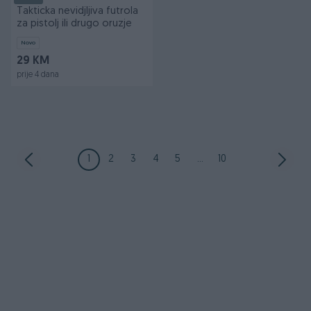
Takticka nevidjljiva futrola
za pistolj ili drugo oruzje
Novo
29 KM
prije 4 dana
1
2
3
4
5
...
10