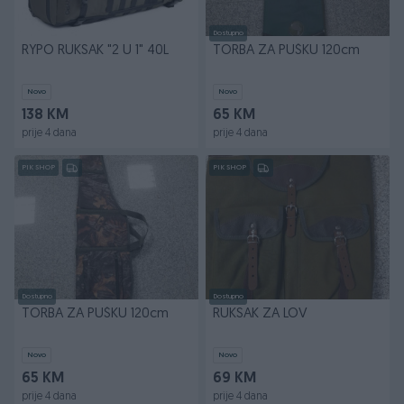
Dostupno
RYPO RUKSAK "2 U 1" 40L
TORBA ZA PUŠKU 120cm
Novo
Novo
138 KM
65 KM
prije 4 dana
prije 4 dana
PIK SHOP
PIK SHOP
Dostupno
Dostupno
TORBA ZA PUŠKU 120cm
RUKSAK ZA LOV
Novo
Novo
65 KM
69 KM
prije 4 dana
prije 4 dana