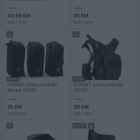
061741352
Novo
Novo
49,99 KM
65 KM
prije 2 dana
prije 2 dana
Dostupno
Dostupno
HORNET Džep vertikalni
HORNET torbica Model:
Model: HG010
HG001
Novo
Novo
35 KM
110 KM
prije 2 dana
prije 2 dana
PIK SHOP