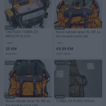
Dostupno
Dostupno
TAKTIČKA TORBA ZA
Novo ruksak ranac XL 45l za
RIBOLOV ILI LOV
lov lovacki rucni rad
MULTIFUNKCIONALNA
061741352
Novo
Novo
TORBA
25 KM
49,99 KM
prije dan
prije 2 dana
PIK SHOP
PIK SHOP
Dostupno
Dostupno
Novo ruksak ranac XL 45l za
TORBA ZA PUŠKU 120cm
lov lovacki rucni rad