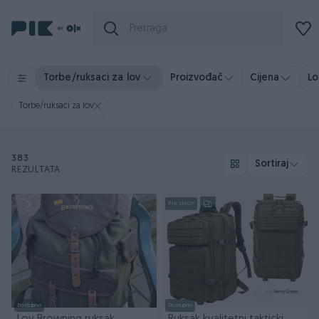
Torbe/ruksaci za lov
Proizvođač
Cijena
Lo
Torbe/ruksaci za lov
383
Sortiraj
REZULTATA
PIK SHOP
Dostupno
Dostupno