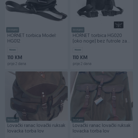
Dostupno
Dostupno
HORNET torbica Model:
HORNET torbica HG020
HG012
(oko noge) bez futrole za
pistolj
Novo
Novo
110 KM
110 KM
prije 2 dana
prije 2 dana
Dostupno
Dostupno
Lovački ranac lovački ruksak
Lovački ranac lovački ruksak
lovacka torba lov
lovacka torba lov