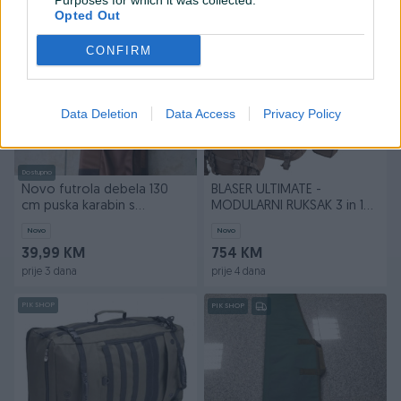
Purposes for which it was collected.
prije 3 dana
prije 3 dana
Opted Out
PIK SHOP
PIK SHOP
CONFIRM
Data Deletion
Data Access
Privacy Policy
Dostupno
Novo futrola debela 130
BLASER ULTIMATE -
cm puska karabin s
MODULARNI RUKSAK 3 in 1
optikom, 061741352
Vel. S ili M
Novo
Novo
39,99 KM
754 KM
prije 3 dana
prije 4 dana
PIK SHOP
PIK SHOP