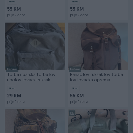
Novo
Novo
55 KM
55 KM
prije 2 dana
prije 2 dana
Dostupno
Dostupno
Torba ribarska torba lov
Ranac lov ruksak lov torba
ribolov lovacki ruksak
lov lovacka oprema
Novo
Novo
29 KM
55 KM
prije 2 dana
prije 2 dana