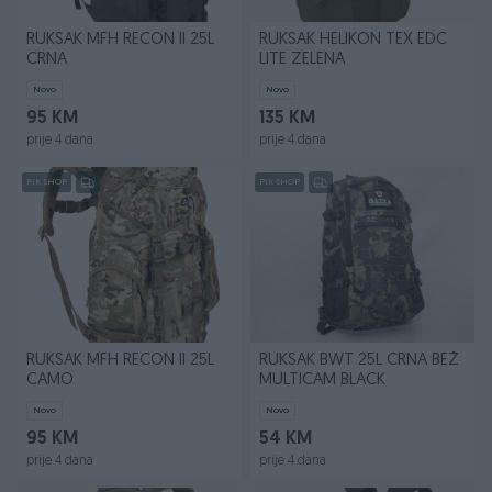
RUKSAK MFH RECON II 25L
RUKSAK HELIKON TEX EDC
CRNA
LITE ZELENA
Novo
Novo
95 KM
135 KM
prije 4 dana
prije 4 dana
PIK SHOP
PIK SHOP
RUKSAK MFH RECON II 25L
RUKSAK BWT 25L CRNA BEŽ
CAMO
MULTICAM BLACK
Novo
Novo
95 KM
54 KM
prije 4 dana
prije 4 dana