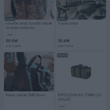
Dostupno
Dostupno
Lovački ranac lovački ruksak
Vojna torba
lovacka torba lov
Novo
50 KM
30 KM
prije 2 dana
prije 3 dana
PIK SHOP
Ranac ruksak SMB Novo
RYPO LOVAČKA TORBA ZA
DIVLJAČ
Novo