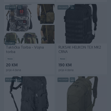
PIK SHOP
PIK SHOP
Dostupno
Taktička Torba - Vojna
RUKSAK HELIKON TEX MK2
torba
CRNA
Novo
Novo
20 KM
190 KM
prije 4 dana
prije 4 dana
PIK SHOP
PIK SHOP