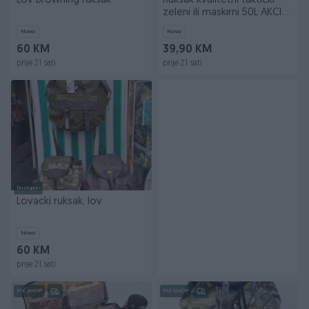
Lov Browning ruksak
Ruksak kvalitetni takticki
zeleni ili maskirni 50L AKCIA
Novo!
Novo
Novo
60 KM
39,90 KM
prije 21 sati
prije 21 sati
Dostupno
Lovacki ruksak, lov
Novo
60 KM
prije 21 sati
PIK SHOP
PIK SHOP