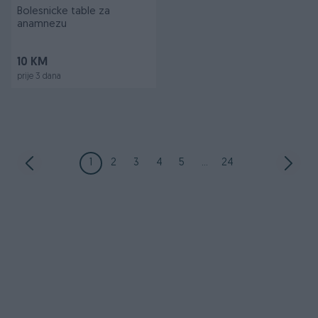
Bolesnicke table za
anamnezu
10 KM
prije 3 dana
1
2
3
4
5
...
24