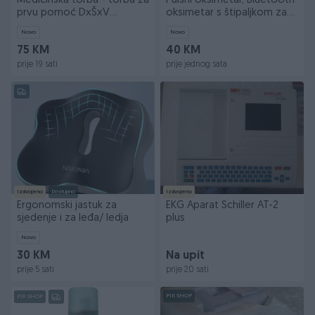
Medicinska torba - torba za
Pulsni oksimetar, Bluetooth
prvu pomoć DxŠxV
oksimetar s štipaljkom za
34x25x22cm
prst
Novo
Novo
75 KM
40 KM
prije 19 sati
prije jednog sata
Izdvojeno
Dostupno
Izdvojeno
Ergonomski jastuk za
EKG Aparat Schiller AT-2
sjedenje i za leđa/ ledja
plus
Novo
30 KM
Na upit
prije 5 sati
prije 20 sati
PIK SHOP
PIK SHOP