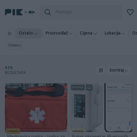
Os
Ostalo
Proizvođač
Cijena
Lokacija
Ostalo
939
Sortiraj
REZULTATA
PIK SHOP
PIK SHOP
Izdvojeno
Izdvojeno