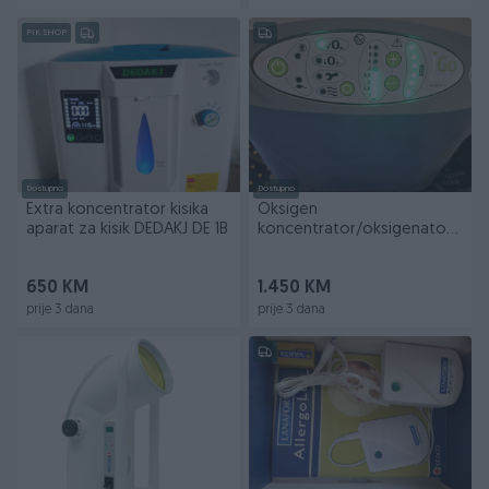
PIK SHOP
Dostupno
Dostupno
Extra koncentrator kisika
Oksigen
aparat za kisik DEDAKJ DE 1B
koncentrator/oksigenator /
koncentrator kisika
/prenosni
650 KM
1.450 KM
prije 3 dana
prije 3 dana