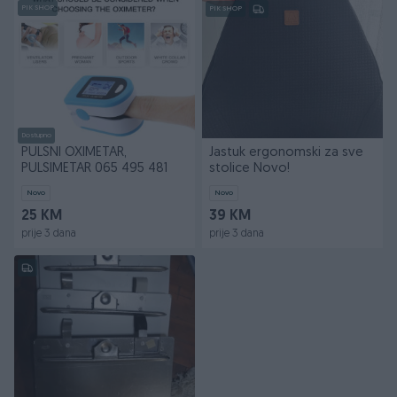
PIK SHOP
PIK SHOP
Dostupno
PULSNI OXIMETAR,
Jastuk ergonomski za sve
PULSIMETAR 065 495 481
stolice Novo!
Novo
Novo
25 KM
39 KM
prije 3 dana
prije 3 dana