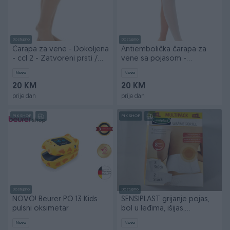
Dostupno
Dostupno
Čarapa za vene - Dokoljena
Antiembolička čarapa za
- ccl 2 - Zatvoreni prsti /
vene sa pojasom -
kom
VARITEKS / kom
Novo
Novo
20 KM
20 KM
prije dan
prije dan
PIK SHOP
PIK SHOP
Dostupno
Dostupno
NOVO! Beurer PO 13 Kids
SENSIPLAST grijanje pojas,
pulsni oksimetar
bol u leđima, išijas,
menstrualni bol
Novo
Novo