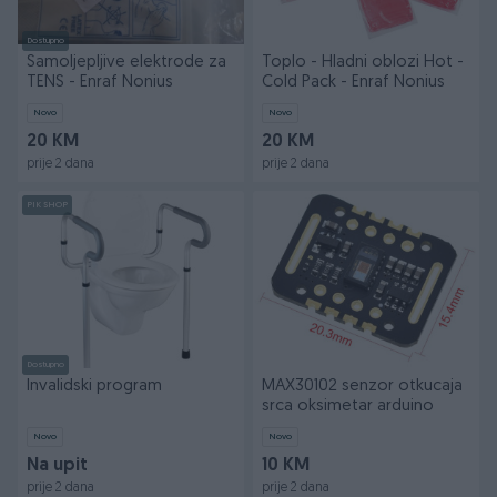
Dostupno
Samoljepljive elektrode za
Toplo - Hladni oblozi Hot -
TENS - Enraf Nonius
Cold Pack - Enraf Nonius
Novo
Novo
20 KM
20 KM
prije 2 dana
prije 2 dana
PIK SHOP
Dostupno
Invalidski program
MAX30102 senzor otkucaja
srca oksimetar arduino
Novo
Novo
Na upit
10 KM
prije 2 dana
prije 2 dana