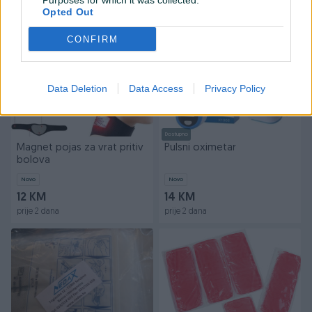
Purposes for which it was collected.
prije 2 dana
prije 2 dana
Opted Out
CONFIRM
Data Deletion
Data Access
Privacy Policy
Dostupno
Magnet pojas za vrat pritiv
Pulsni oximetar
bolova
Novo
Novo
12 KM
14 KM
prije 2 dana
prije 2 dana