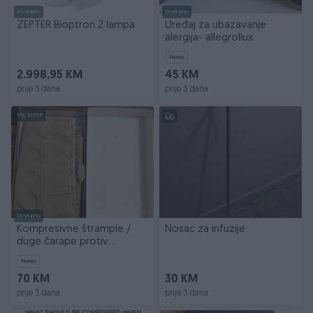
Dostupno
Dostupno
ZEPTER Bioptron 2 lampa
Uređaj za ubazavanje
alergija- allegrollux
Novo
2.998,95 KM
45 KM
prije 3 dana
prije 3 dana
PIK SHOP
Dostupno
Kompresivne štrample /
Nosac za infuzije
duge čarape protiv
trombone NOVO - za vene
Novo
70 KM
30 KM
prije 3 dana
prije 3 dana