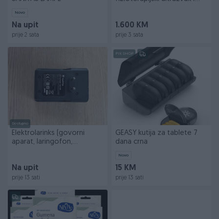
tens
Novo
Na upit
1.600 KM
prije 2 sata
prije 3 sata
PIK SHOP
Dostupno
Elektrolarinks (govorni
GEASY kutija za tablete 7
aparat, laringofon,
dana crna
elektrolaring)
Novo
Na upit
15 KM
prije 13 sati
prije 13 sati