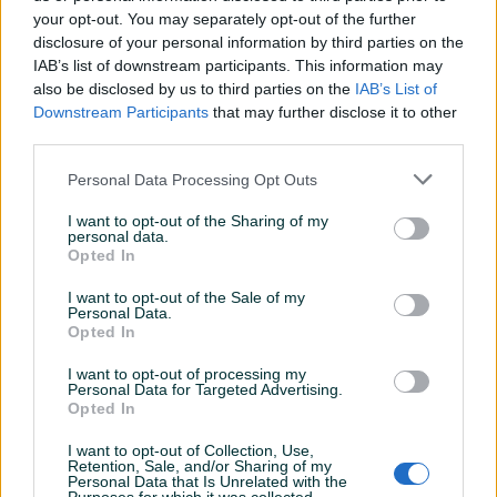
your opt-out. You may separately opt-out of the further
disclosure of your personal information by third parties on the
IAB’s list of downstream participants. This information may
Dostupno
HYDROCOLL Thin 7.5 * 7.5
Medicinska hladna kutija za
also be disclosed by us to third parties on the
IAB’s List of
zavoj za rane (10 komada)
održavanje lijekova
Downstream Participants
that may further disclose it to other
third parties.
Novo
10 KM
60 KM
Personal Data Processing Opt Outs
prije dan
prije dan
I want to opt-out of the Sharing of my
PIK SHOP
personal data.
Opted In
I want to opt-out of the Sale of my
Personal Data.
Opted In
I want to opt-out of processing my
Personal Data for Targeted Advertising.
Dostupno
Dostupno
Opted In
toupoširena orteza-pojas
Beurer PO 45 pulsni
za leđa
oksimetar
I want to opt-out of Collection, Use,
Novo
Novo
Retention, Sale, and/or Sharing of my
Personal Data that Is Unrelated with the
55 KM
99 KM