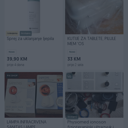
Izdvojeno
Dostupno
Sprej za uklanjanje ljepila
KUTIJE ZA TABLETE, PILULE
MEM 'OS
Novo
Novo
39,90 KM
33 KM
prije 4 dana
prije 2 sata
PIK SHOP
Dostupno
LAMPA INFRACRVENA
Physiomed ionoson
SANITAS LAMPE
fizioterapijski ultrazvuk i