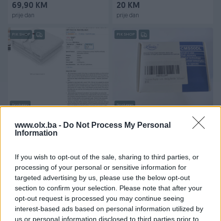
69,90 KM
20 KM
prije dan
prije dan
PIK SHOP
PIK SHOP
Dostupno
Dostupno
Dvostruka plahta s
Oksimetar, puls, Pulsni,
grijanjem 2x100W
oximeter mjerač kisika
www.olx.ba -
Do Not Process My Personal
187x139cm
Information
Novo
Novo
80 KM
35 KM
If you wish to opt-out of the sale, sharing to third parties, or
prije dan
prije dan
processing of your personal or sensitive information for
targeted advertising by us, please use the below opt-out
PIK SHOP
section to confirm your selection. Please note that after your
opt-out request is processed you may continue seeing
interest-based ads based on personal information utilized by
us or personal information disclosed to third parties prior to