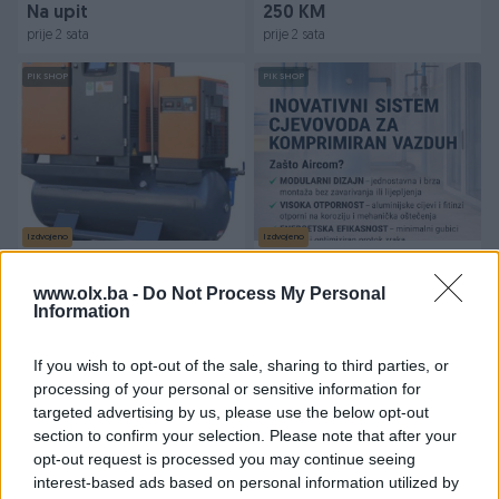
Na upit
250 KM
prije 2 sata
prije 2 sata
PIK SHOP
PIK SHOP
Izdvojeno
Izdvojeno
Novi vijčani kompresor
Industrijske cijevi Aircom za
15kW za fiber laser 16 BAR
komprimiran vazduh/zrak
www.olx.ba -
Do Not Process My Personal
Information
Novo
Novo
Na upit
Na upit
prije 2 sata
prije 2 sata
If you wish to opt-out of the sale, sharing to third parties, or
processing of your personal or sensitive information for
PIK SHOP
PIK SHOP
targeted advertising by us, please use the below opt-out
section to confirm your selection. Please note that after your
opt-out request is processed you may continue seeing
interest-based ads based on personal information utilized by