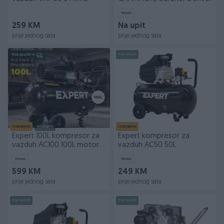
Novo
259 KM
Na upit
prije jednog sata
prije jednog sata
PIK SHOP
PIK SHOP
Izdvojeno
Dostupno
Izdvojeno
Expert 100L kompresor za
Expert kompresor za
vazduh AC100 100L motor
vazduh AC50 50L
2200 W
Novo
Novo
599 KM
249 KM
prije jednog sata
prije jednog sata
PIK SHOP
PIK SHOP