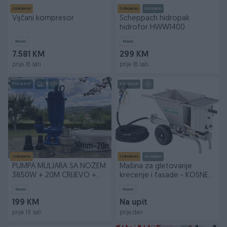
Izdvojeno
Izdvojeno
Dostupno
Vijčani kompresor
Scheppach hidropak
hidrofor HWW1400
Novo
Novo
7.581 KM
299 KM
prije 18 sati
prije 18 sati
PIK SHOP
PIK SHOP
Izdvojeno
Izdvojeno
Dostupno
PUMPA MULJARA SA NOŽEM
Mašina za gletovanje
3850W + 20M CRIJEVO +
krecenje i fasade - KOSNER
BRZA SPOJKA/BAUER
KOBRA
Novo
Novo
199 KM
Na upit
prije 19 sati
prije dan