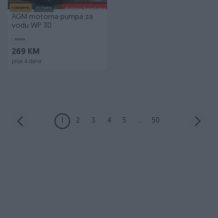
Izdvojeno
Dostupno
AGM motorna pumpa za
vodu WP 30
Novo
269 KM
prije 4 dana
1
2
3
4
5
...
50