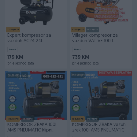
Izdvojeno
Izdvojeno
Dostupno
Expert kompresor za
Villager kompresor za
vazduh AC24 24L
vazduh VAT VE 100 L
Novo
Novo
179 KM
739 KM
prije jednog sata
prije jednog sata
PIK SHOP
PIK SHOP
Izdvojeno
Dostupno
Izdvojeno
Dostupno
KOMPRESOR ZRAKA 100l
KOMPRESOR ZRAKA vazuh
AMS PNEUMATIC klipni
zrak 100l AMS PNEUMATIC
BLACK FRIDAY