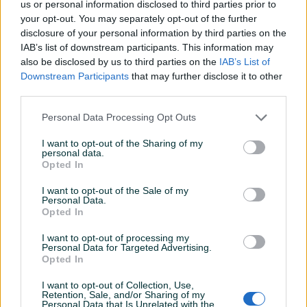
us or personal information disclosed to third parties prior to
your opt-out. You may separately opt-out of the further
disclosure of your personal information by third parties on the
Izdvojeno
Izdvojeno
IAB’s list of downstream participants. This information may
Novi industirjski vijčani
Inudustrijske gusene glave
also be disclosed by us to third parties on the
IAB’s List of
kompresor Power System
za klipne kompresore sa
Downstream Participants
that may further disclose it to other
5,5kW
remenicom
Novo
Novo
third parties.
Na upit
Na upit
prije 2 sata
prije 2 sata
Personal Data Processing Opt Outs
I want to opt-out of the Sharing of my
PIK SHOP
PIK SHOP
personal data.
Opted In
I want to opt-out of the Sale of my
Personal Data.
Opted In
I want to opt-out of processing my
Izdvojeno
Izdvojeno
Personal Data for Targeted Advertising.
Novi industrijski klipni
Novi klipni kompresor
Opted In
kompresor Remeza 5,5kW
Power system 5,5kW na
na 270l/500l boci
270l boci
I want to opt-out of Collection, Use,
Novo
Novo
Retention, Sale, and/or Sharing of my
Na upit
Na upit
Personal Data that Is Unrelated with the