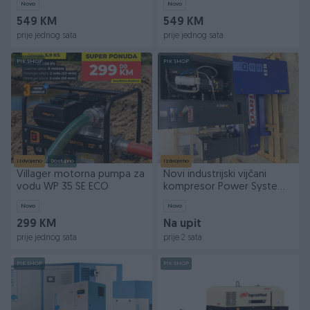
Novo
Novo
549 KM
549 KM
prije jednog sata
prije jednog sata
PIK SHOP
PIK SHOP
Izdvojeno
Dostupno
Izdvojeno
Villager motorna pumpa za
Novi industrijski vijčani
vodu WP 35 SE ECO
kompresor Power System
7,5kW
Novo
Novo
299 KM
Na upit
prije jednog sata
prije 2 sata
PIK SHOP
PIK SHOP