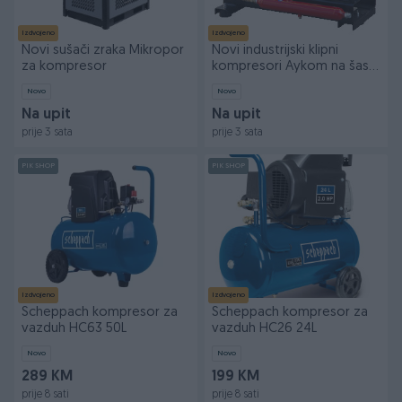
Izdvojeno
Izdvojeno
Novi sušači zraka Mikropor
Novi industrijski klipni
za kompresor
kompresori Aykom na šasiji
(1,5kW-15kW)
Novo
Novo
Na upit
Na upit
prije 3 sata
prije 3 sata
PIK SHOP
PIK SHOP
Izdvojeno
Izdvojeno
Scheppach kompresor za
Scheppach kompresor za
vazduh HC63 50L
vazduh HC26 24L
Novo
Novo
289 KM
199 KM
prije 8 sati
prije 8 sati