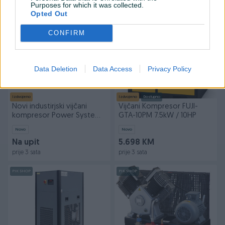
Purposes for which it was collected.
prije 2 sata
prije 2 sata
Opted Out
PIK SHOP
PIK SHOP
CONFIRM
Data Deletion
Data Access
Privacy Policy
Izdvojeno
Izdvojeno
Dostupno
Novi industirjski vijčani
Vijčani Kompresor FUJI-
kompresor Power System
GTA-10PM 7.5kW / 10HP
4kW
Novo
Novo
Na upit
5.698 KM
prije 3 sata
prije 3 sata
PIK SHOP
PIK SHOP