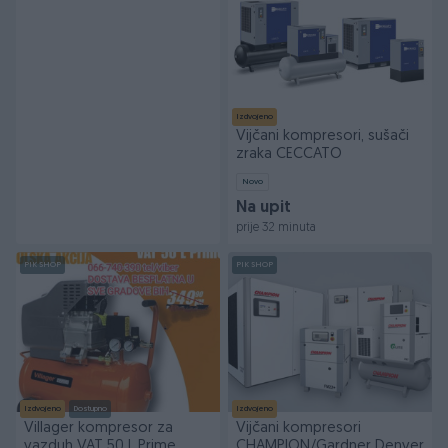
Izdvojeno
Vijčani kompresori, sušači
zraka CECCATO
Novo
Na upit
prije 32 minuta
PIK SHOP
PIK SHOP
Izdvojeno
Dostupno
Izdvojeno
Villager kompresor za
Vijčani kompresori
vazduh VAT 50 L Prime
CHAMPION/Gardner Denver