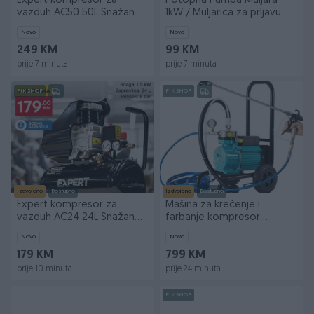
Expert kompresor za
Potopna Pumpa Muljara
vazduh AC50 50L Snažan
1kW / Muljarica za prljavu
motor od 1500 W
vodu
Novo
Novo
249 KM
99 KM
prije 7 minuta
prije 7 minuta
PIK SHOP
PIK SHOP
Izdvojeno
Dostupno
Izdvojeno
Dostupno
Expert kompresor za
Mašina za krečenje i
vazduh AC24 24L Snažan
farbanje kompresor
motor od 1500 W
krečenje
Novo
Novo
179 KM
799 KM
prije 10 minuta
prije 24 minuta
PIK SHOP