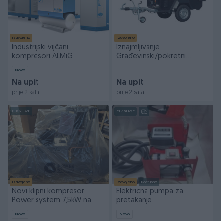
Izdvojeno
Izdvojeno
Industrijski vijčani
Iznajmljivanje
kompresori ALMiG
Građevinski/pokretni
kompresor sa agregatom
Novo
Na upit
Na upit
prije 2 sata
prije 2 sata
PIK SHOP
PIK SHOP
Izdvojeno
Izdvojeno
Dostupno
Novi klipni kompresor
Elektricna pumpa za
Power system 7,5kW na
pretakanje
500l boci
Novo
Novo