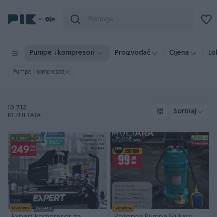
Pumpe i kompresori
Proizvođač
Cijena
Lo
Pumpe i kompresori
10.712
Sortiraj
REZULTATA
PIK SHOP
PIK SHOP
Izdvojeno
Dostupno
Izdvojeno