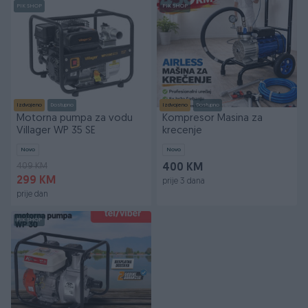
PIK SHOP
PIK SHOP
Izdvojeno
Dostupno
Izdvojeno
Dostupno
Motorna pumpa za vodu
Kompresor Masina za
Villager WP 35 SE
krecenje
Novo
Novo
409 KM
400 KM
299 KM
prije 3 dana
prije dan
PIK SHOP