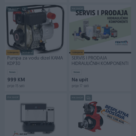
PIK SHOP
PIK SHOP
Izdvojeno
Dostupno
Izdvojeno
Pumpa za vodu dizel KAMA
SERVIS I PRODAJA
KDP30
HIDRAULIČNIH KOMPONENTI
Novo
Novo
999 KM
Na upit
prije 15 sati
prije 17 sati
PIK SHOP
PIK SHOP