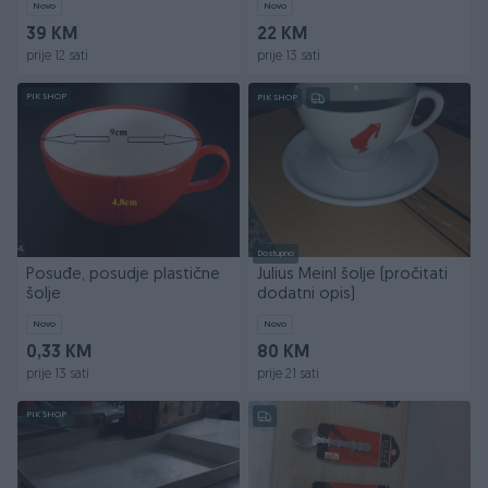
Novo
Novo
39 KM
22 KM
prije 12 sati
prije 13 sati
PIK SHOP
PIK SHOP
Dostupno
Posuđe, posudje plastične
Julius Meinl šolje (pročitati
šolje
dodatni opis)
Novo
Novo
0,33 KM
80 KM
prije 13 sati
prije 21 sati
PIK SHOP