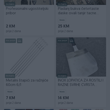
Dostupno
Dostupno
Profesionalni ugostiteljski
Pladanj bukva četvrtaste
pribor
daske ovali tanjir tacne
60*22 cm
Novo
2 KM
25 KM
prije 2 dana
prije 2 dana
PIK SHOP
PIK SHOP
Dostupno
Dostupno
Metalni štapići za ražnjiće
INOX LOPATICA ZA ROSTILJ I
60cm 6/1
RAZNE SVRHE CVRSTA
OJACANA
Novo
Novo
7 KM
14 KM
prije 2 dana
prije 2 dana