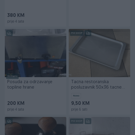
380 KM
prije 4 sata
PIK SHOP
Dostupno
Posuda za odrzavanje
Tacna restoranska
topline hrane
posluzavnik 50x36 tacne
Siva
Novo
200 KM
9,50 KM
prije 4 sata
prije 6 sati
PIK SHOP