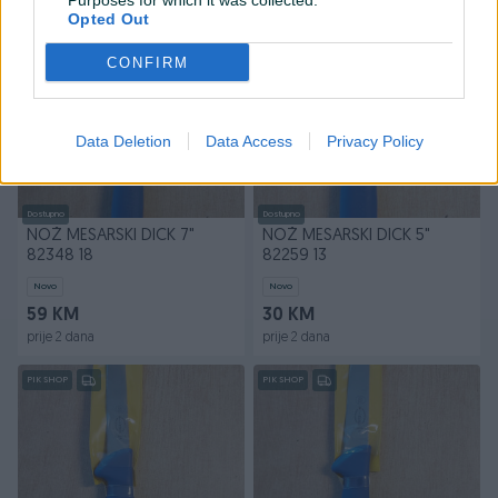
Purposes for which it was collected.
prije 2 dana
prije 2 dana
Opted Out
PIK SHOP
PIK SHOP
CONFIRM
Data Deletion
Data Access
Privacy Policy
Dostupno
Dostupno
NOŽ MESARSKI DICK 7"
NOŽ MESARSKI DICK 5"
82348 18
82259 13
Novo
Novo
59 KM
30 KM
prije 2 dana
prije 2 dana
PIK SHOP
PIK SHOP