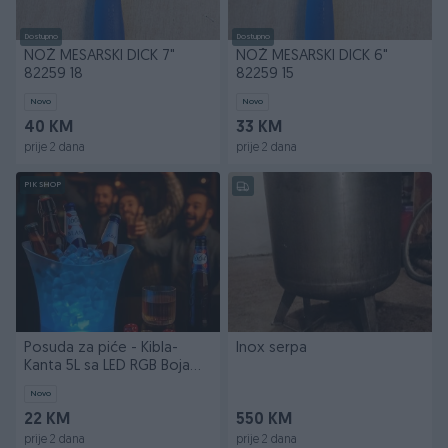
Dostupno
Dostupno
NOŽ MESARSKI DICK 7"
NOŽ MESARSKI DICK 6"
82259 18
82259 15
Novo
Novo
40 KM
33 KM
prije 2 dana
prije 2 dana
PIK SHOP
Posuda za piće - Kibla-
Inox serpa
Kanta 5L sa LED RGB Bojama
i Zvucnikom
Novo
22 KM
550 KM
prije 2 dana
prije 2 dana