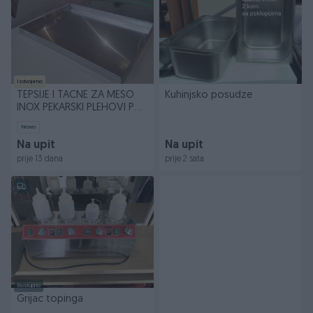
Izdvojeno
TEPSIJE I TACNE ZA MESO
Kuhinjsko posudze
INOX PEKARSKI PLEHOVI PO
MJERI
Novo
Na upit
Na upit
prije 13 dana
prije 2 sata
Dostupno
Grijac topinga