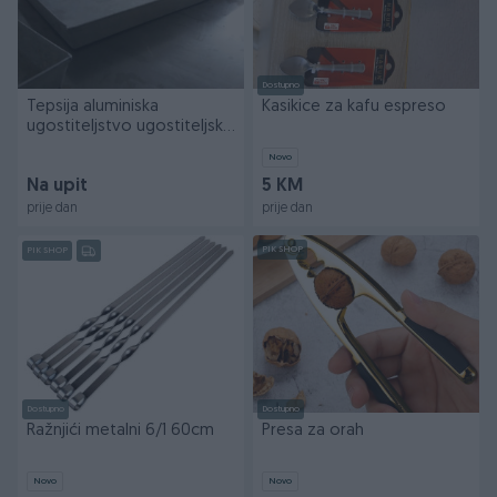
Dostupno
Tepsija aluminiska
Kasikice za kafu espreso
ugostiteljstvo ugostiteljska
oprema
Novo
Na upit
5 KM
prije dan
prije dan
PIK SHOP
PIK SHOP
Dostupno
Dostupno
Ražnjići metalni 6/1 60cm
Presa za orah
Novo
Novo