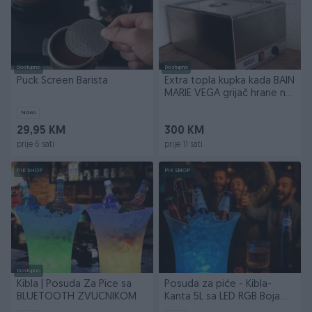
Dostupno
Dostupno
Puck Screen Barista
Extra topla kupka kada BAIN
MARIE VEGA grijač hrane na
pari
Novo
29,95 KM
300 KM
prije 6 sati
prije 11 sati
PIK SHOP
PIK SHOP
Dostupno
Kibla | Posuda Za Pice sa
Posuda za piće - Kibla-
BLUETOOTH ZVUCNIKOM
Kanta 5L sa LED RGB Bojama
i Zvucnikom