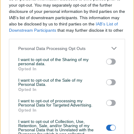
your opt-out. You may separately opt-out of the further
disclosure of your personal information by third parties on the
IAB’s list of downstream participants. This information may
Dostupno
Kalup za ledene kocke u
INOX TEPSIJA 780 x 340 mm
also be disclosed by us to third parties on the
IAB’s List of
obliku penis za piće koktel
SA POKLOPCEM
Downstream Participants
that may further disclose it to other
third parties.
Novo
Novo
12 KM
240 KM
Personal Data Processing Opt Outs
prije dan
prije dan
I want to opt-out of the Sharing of my
PIK SHOP
PIK SHOP
personal data.
Opted In
I want to opt-out of the Sale of my
Personal Data.
Opted In
I want to opt-out of processing my
Personal Data for Targeted Advertising.
Dostupno
Opted In
Seckalica za povrće
Ugostiteljska silikonska
Romanjola sa četiri noža -
rukavica
Ital Form
I want to opt-out of Collection, Use,
Novo
Novo
Retention, Sale, and/or Sharing of my
Personal Data that Is Unrelated with the
1.120 KM
30 KM