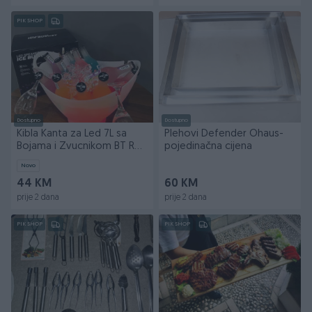
PIK SHOP
Dostupno
Dostupno
Kibla Kanta za Led 7L sa
Plehovi Defender Ohaus-
Bojama i Zvucnikom BT RGB
pojedinačna cijena
za Pice Posuda
Novo
44 KM
60 KM
prije 2 dana
prije 2 dana
PIK SHOP
PIK SHOP