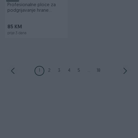
Profesionalne ploce za
podgrijavanje hrane
Bartscher
85 KM
prije 3 dana
1
2
3
4
5
...
18