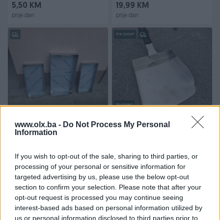
5,50 KM
19,99 KM
prije dan
prije dan
PIK SHOP
Dostupno
Tepsije i tacne,sudoper za
INOX LOPATICA ZA ROSTILJ I
ugostiteljstvo
RAZNE SVRHE CVRSTA
www.olx.ba -
Do Not Process My Personal
Information
OJACANA
Novo
Novo
100 KM
14 KM
If you wish to opt-out of the sale, sharing to third parties, or
prije dan
prije dan
processing of your personal or sensitive information for
targeted advertising by us, please use the below opt-out
section to confirm your selection. Please note that after your
opt-out request is processed you may continue seeing
interest-based ads based on personal information utilized by
us or personal information disclosed to third parties prior to