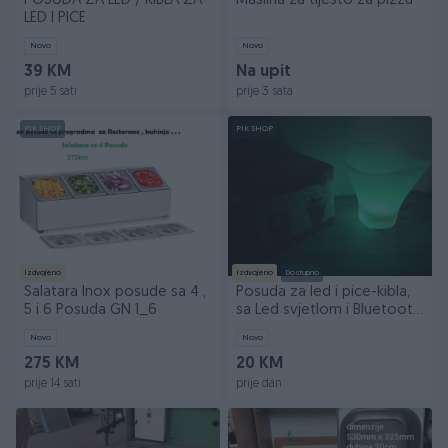
POSUDA ZA LED / KIBLA ZA
Masiina za tijesto za pizzu
LED I PICE
Novo
Novo
39 KM
Na upit
prije 5 sati
prije 3 sata
PIK SHOP
PIK SHOP
Izdvojeno
Izdvojeno
Dostupno
Salatara Inox posude sa 4 ,
Posuda za led i pice-kibla,
5 i 6 Posuda GN 1_6
sa Led svjetlom i Bluetooth
zvucnikom
Novo
Novo
275 KM
20 KM
prije 14 sati
prije dan