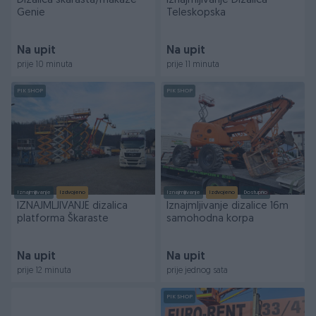
Dizalica škarasta/makaze
Iznajmljivanje Dizalica
Genie
Teleskopska
Na upit
Na upit
prije 10 minuta
prije 11 minuta
PIK SHOP
PIK SHOP
Iznajmljivanje
Izdvojeno
Iznajmljivanje
Izdvojeno
Dostupno
IZNAJMLJIVANJE dizalica
Iznajmljivanje dizalice 16m
platforma Škaraste
samohodna korpa
Na upit
Na upit
prije 12 minuta
prije jednog sata
PIK SHOP