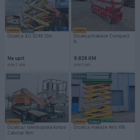
Izdvojeno
Dostupno
Izdvojeno
Dizalica JLG 3246 12m
Dizalica/makaze Compact
8
Na upit
9.828 KM
prije 2 sata
prije 5 sati
PIK SHOP
PIK SHOP
Izdvojeno
Dostupno
Izdvojeno
Dostupno
Dizalica/ teleskopska korpa
Dizalica makaze Airo X16
Cabstar 16m