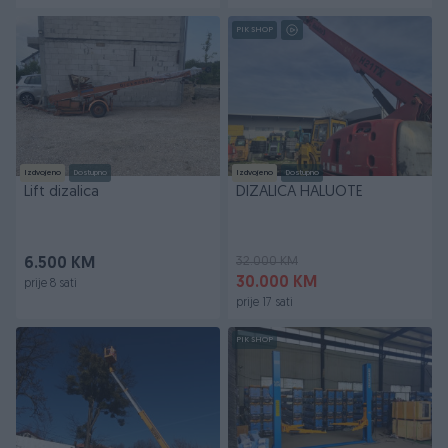
PIK SHOP
Izdvojeno
Dostupno
Izdvojeno
Dostupno
Lift dizalica
DIZALICA HALUOTE
32.000 KM
6.500 KM
30.000 KM
prije 8 sati
prije 17 sati
PIK SHOP