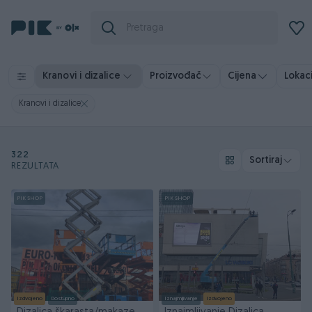
Kranovi i dizalice
Proizvođač
Cijena
Lokaci
Kranovi i dizalice
322
Sortiraj
REZULTATA
PIK SHOP
PIK SHOP
Izdvojeno
Dostupno
Iznajmljivanje
Izdvojeno