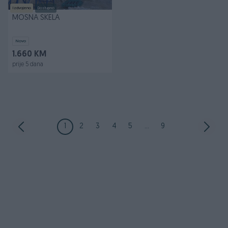
Izdvojeno
Dostupno
MOSNA SKELA
Novo
1.660 KM
prije 5 dana
1
2
3
4
5
...
9