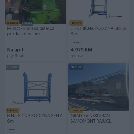
Izdvojeno
Dostupno
Izdvojeno
MERLO- kranska dizalica
ELEKTRIČNA PODIZNA SKELA
prodaja ili najam
8m
Novo
Na upit
4.979 KM
prije 18 sati
prije dan
PIK SHOP
PIK SHOP
Izdvojeno
Izdvojeno
ELEKTRIČNA PODIZNA SKELA
GRADJEVINSKI KRAN
6m
SAMOMONTIRAJUCI
POCINCANI
Novo