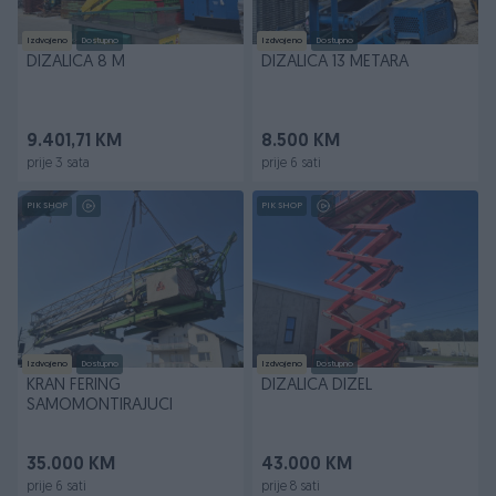
Izdvojeno
Dostupno
Izdvojeno
Dostupno
DIZALICA 8 M
DIZALICA 13 METARA
9.401,71 KM
8.500 KM
prije 3 sata
prije 6 sati
PIK SHOP
PIK SHOP
Izdvojeno
Dostupno
Izdvojeno
Dostupno
KRAN FERING
DIZALICA DIZEL
SAMOMONTIRAJUCI
35.000 KM
43.000 KM
prije 6 sati
prije 8 sati