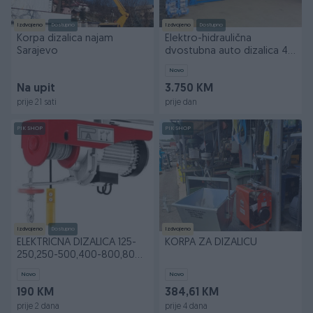
Izdvojeno
Dostupno
Izdvojeno
Dostupno
Korpa dizalica najam
Elektro-hidraulična
Sarajevo
dvostubna auto dizalica 4
tone
Novo
Na upit
3.750 KM
prije 21 sati
prije dan
PIK SHOP
PIK SHOP
Izdvojeno
Dostupno
Izdvojeno
ELEKTRICNA DIZALICA 125-
KORPA ZA DIZALICU
250,250-500,400-800,800-
1600,600-1200
Novo
Novo
190 KM
384,61 KM
prije 2 dana
prije 4 dana