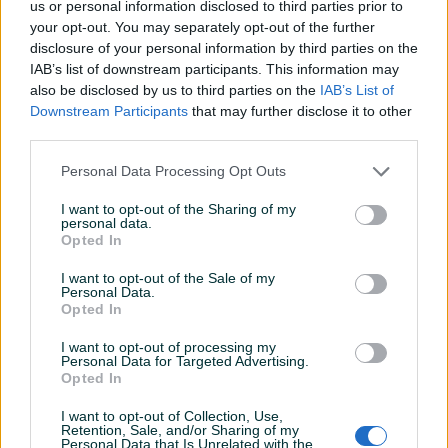
us or personal information disclosed to third parties prior to
your opt-out. You may separately opt-out of the further
disclosure of your personal information by third parties on the
Izdvojeno
Izdvojeno
Dostupno
IAB’s list of downstream participants. This information may
Elektro-hidraulična
TELESKOP KRUZNI
also be disclosed by us to third parties on the
IAB’s List of
dvostubna auto dizalica 4
Downstream Participants
that may further disclose it to other
tone
Novo
third parties.
3.750 KM
75.000 KM
prije jednog sata
prije jednog sata
Personal Data Processing Opt Outs
I want to opt-out of the Sharing of my
PIK SHOP
PIK SHOP
personal data.
Opted In
I want to opt-out of the Sale of my
Personal Data.
Opted In
I want to opt-out of processing my
Izdvojeno
Dostupno
Izdvojeno
Dostupno
Personal Data for Targeted Advertising.
KRAN KATANEO
KRAN BENEDINI
Opted In
I want to opt-out of Collection, Use,
Retention, Sale, and/or Sharing of my
16.500 KM
19.500 KM
Personal Data that Is Unrelated with the