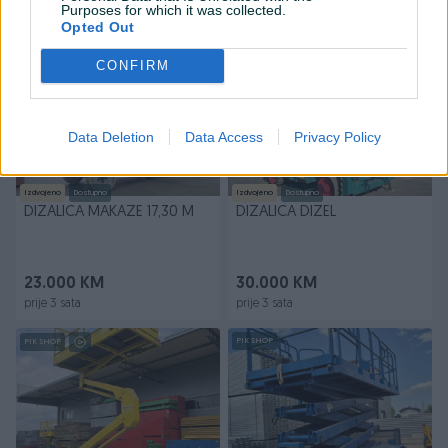
Purposes for which it was collected.
prije jednog sata
prije jednog sata
Opted Out
PIK SHOP
PIK SHOP
CONFIRM
Data Deletion
Data Access
Privacy Policy
Izdvojeno
Dostupno
Izdvojeno
Dostupno
DIZALICA MAKAZE 17,30 M
DIZALICA DIZEL
23.000 KM
30.000 KM
prije 3 sata
prije 3 sata
PIK SHOP
PIK SHOP