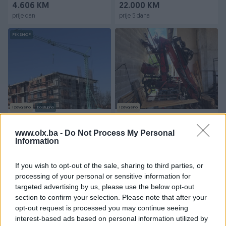
4.606 KM
22.000 KM
prije dan
prije 5 dana
PIK SHOP
Izdvojeno
Dostupno
Izdvojeno
GRADJEVINSKI
Kran dizalica
SAMOMONTIRAJUCI KRAN
www.olx.ba -
Do Not Process My Personal
Information
28.500 KM
10.000 KM
prije 20 minuta
prije 41 minuta
If you wish to opt-out of the sale, sharing to third parties, or
processing of your personal or sensitive information for
PIK SHOP
PIK SHOP
targeted advertising by us, please use the below opt-out
section to confirm your selection. Please note that after your
opt-out request is processed you may continue seeing
interest-based ads based on personal information utilized by