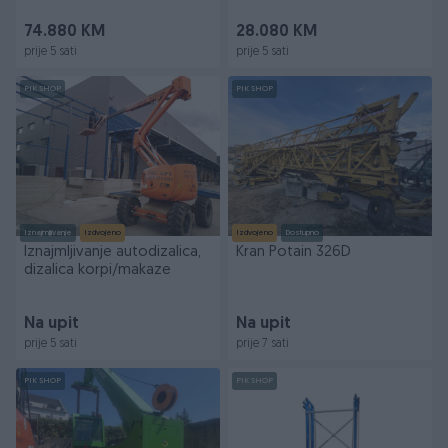
74.880 KM
28.080 KM
prije 5 sati
prije 5 sati
PIK SHOP
PIK SHOP
Iznajmljivanje
Izdvojeno
Izdvojeno
Dostupno
Iznajmljivanje autodizalica,
Kran Potain 326D
dizalica korpi/makaze
Na upit
Na upit
prije 5 sati
prije 7 sati
PIK SHOP
PIK SHOP