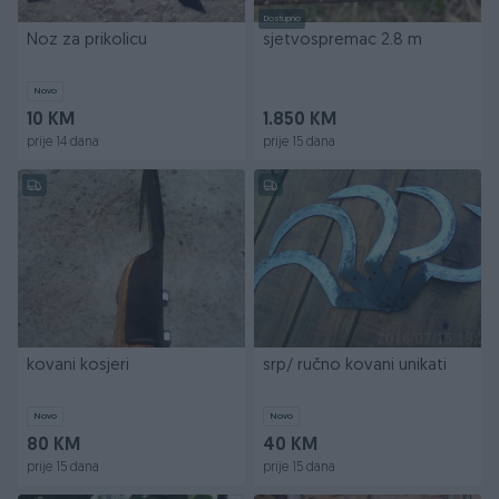
Dostupno
Noz za prikolicu
sjetvospremac 2.8 m
Novo
10 KM
1.850 KM
prije 14 dana
prije 15 dana
kovani kosjeri
srp/ ručno kovani unikati
Novo
Novo
80 KM
40 KM
prije 15 dana
prije 15 dana