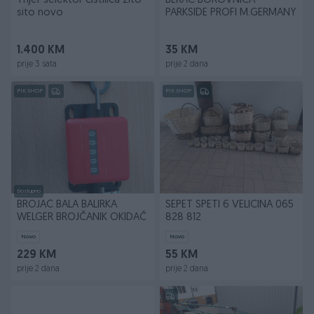
Trijer selektor čistilica žito
BERAČ BOROVNICA
sito novo
PARKSIDE PROFI M.GERMANY
1.400 KM
35 KM
prije 3 sata
prije 2 dana
PIK SHOP
PIK SHOP
Dostupno
BROJAČ BALA BALIRKA
SEPET SPETI 6 VELICINA 065
WELGER BROJČANIK OKIDAČ
828 812
Novo
Novo
229 KM
55 KM
prije 2 dana
prije 2 dana