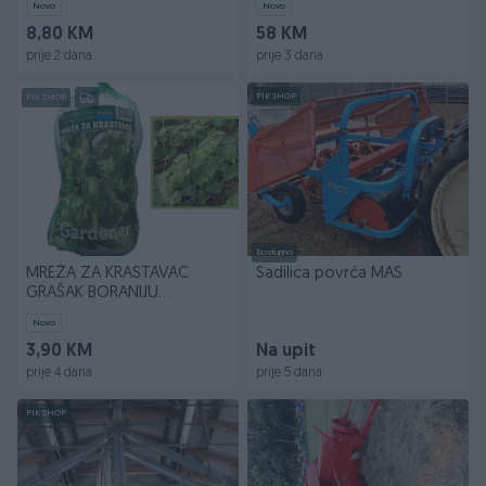
Novo
Novo
8,80 KM
58 KM
prije 2 dana
prije 3 dana
PIK SHOP
PIK SHOP
Dostupno
MREŽA ZA KRASTAVAC
Sadilica povrća MAS
GRAŠAK BORANIJU
1,2x5M(13677)
Novo
3,90 KM
Na upit
prije 4 dana
prije 5 dana
PIK SHOP