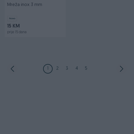
Mreža inox 3 mm
Novo
15 KM
prije 15 dana
1
2
3
4
5