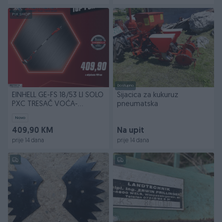
PIK SHOP
Dostupno
EINHELL GE-FS 18/53 LI SOLO
Sijacica za kukuruz
PXC TRESAČ VOĆA-
pneumatska
MASLINA (3411400)
Novo
409,90 KM
Na upit
prije 14 dana
prije 14 dana