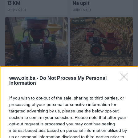
13 KM
Na upit
prije 6 dana
prije 7 dana
PIK SHOP
Dostupno
Dostupno
Sijačica za kukuruz
Berač za kukuruz berac
kukuruza
www.olx.ba -
Do Not Process My Personal
Information
Novo
Na upit
5.600 KM
If you wish to opt-out of the sale, sharing to third parties, or
prije 7 dana
prije 8 dana
processing of your personal or sensitive information for
targeted advertising by us, please use the below opt-out
PIK SHOP
section to confirm your selection. Please note that after your
opt-out request is processed you may continue seeing
interest-based ads based on personal information utilized by
us or personal information disclosed to third parties prior to