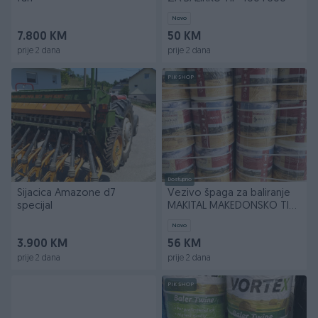
Novo
7.800 KM
50 KM
prije 2 dana
prije 2 dana
PIK SHOP
Dostupno
Sijacica Amazone d7
Vezivo špaga za baliranje
specijal
MAKITAL MAKEDONSKO TIP
500 TIP 320
Novo
3.900 KM
56 KM
prije 2 dana
prije 2 dana
PIK SHOP