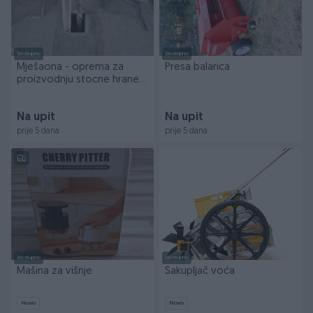
Dostupno
Dostupno
Mješaona - oprema za
Presa balarica
proizvodnju stocne hrane
kpt.
Na upit
Na upit
prije 5 dana
prije 5 dana
Dostupno
Dostupno
Mašina za višnje
Sakupljač voća
Novo
Novo