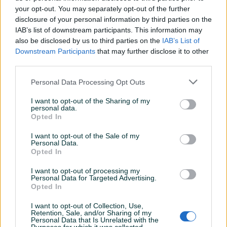
your opt-out. You may separately opt-out of the further
disclosure of your personal information by third parties on the
IAB’s list of downstream participants. This information may
EINHELL GE-US 18 LI SOLO
Berilica ili Češalj za branje
also be disclosed by us to third parties on the
IAB’s List of
PXC AKU SIJAČ
borovnica cesalj za
Downstream Participants
that may further disclose it to other
borovnicu,
third parties.
Novo
Novo
84,90 KM
50 KM
Personal Data Processing Opt Outs
prije 9 dana
prije 9 dana
I want to opt-out of the Sharing of my
PIK SHOP
personal data.
Opted In
I want to opt-out of the Sale of my
Personal Data.
Opted In
I want to opt-out of processing my
Personal Data for Targeted Advertising.
Dostupno
Dostupno
Opted In
Sjetospremac
Vezivo za baliranje Makital
sjetospremac
Makedonija
I want to opt-out of Collection, Use,
Novo
Retention, Sale, and/or Sharing of my
Personal Data that Is Unrelated with the
Na upit
54 KM