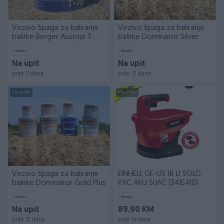
Vezivo špaga za baliranje
Vezivo špaga za baliranje
balirke Berger Austrija T-
balirke Dominator Silver
750
Novo
Novo
Na upit
Na upit
prije 11 dana
prije 13 dana
PIK SHOP
PIK SHOP
Vezivo špaga za baliranje
EINHELL GE-US 18 LI SOLO
balirke Dominator Gold Plus
PXC AKU SIJAČ (3415410)
Novo
Novo
Na upit
89,90 KM
prije 13 dana
prije 14 dana