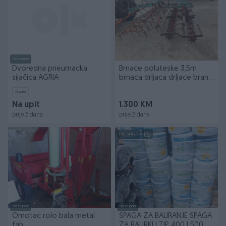
Dostupno
Dvoredna pneumacka
Brnace poluteske 3,5m
sijačica AGRIA
brnaca drljaca drljace brana
zubace
Novo
Na upit
1.300 KM
prije 2 dana
prije 2 dana
PIK SHOP
Dostupno
Dostupno
Omotac rolo bala metal
SPAGA ZA BALIRANJE SPAGA
fah
ZA BALIRKU TIP 400 I 500