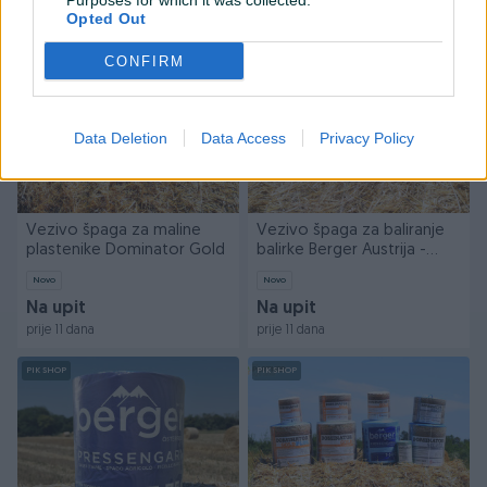
Purposes for which it was collected.
prije 10 dana
prije 10 dana
Opted Out
PIK SHOP
PIK SHOP
CONFIRM
Data Deletion
Data Access
Privacy Policy
Vezivo špaga za maline
Vezivo špaga za baliranje
plastenike Dominator Gold
balirke Berger Austrija -
TOP
Novo
Novo
Na upit
Na upit
prije 11 dana
prije 11 dana
PIK SHOP
PIK SHOP