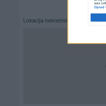
was col
Opted 
Lokacija nekretnine