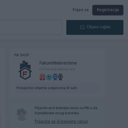
Prijavi se
Registracija
Objavi oglas
PIK SHOP
FakomNekretnine
Online prije jednog sata
Prosječno vrijeme odgovora 10 sati
Prijavite se ili kreirajte račun na PIK-u da
kontaktirate ovog korisnika.
Prijavite se ili kreirajte račun