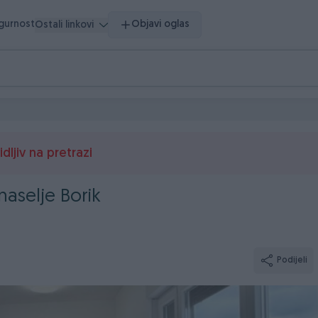
igurnost
Objavi oglas
Ostali linkovi
dljiv na pretrazi
aselje Borik
Podijeli