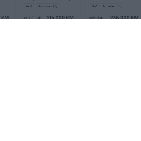
42
㎡
Dvosoban (2)
59
㎡
Trosoban (3)
 KM
215.000 KM
236.000 KM
prije 11 sati
prije dan
VAŠ PIK
Podrška korisnicima
PIK kredit
Sigurnost i zaštita
Privatnost podataka