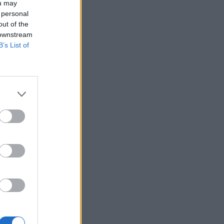
ou may
 personal
out of the
 downstream
B’s List of