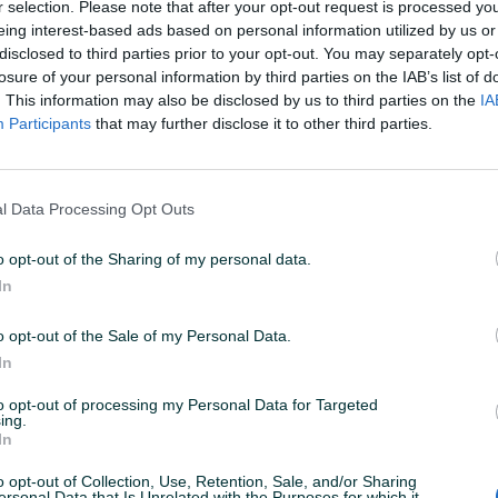
r selection. Please note that after your opt-out request is processed y
eing interest-based ads based on personal information utilized by us or
disclosed to third parties prior to your opt-out. You may separately opt-
losure of your personal information by third parties on the IAB’s list of
Balkon
. This information may also be disclosed by us to third parties on the
IA
Participants
that may further disclose it to other third parties.
Adresa
Milana Karanovića
Broj kupatila
1
l Data Processing Opt Outs
Vrsta poda
Parket
o opt-out of the Sharing of my personal data.
Internet
In
Kanalizacija
o opt-out of the Sale of my Personal Data.
Lift
In
Struja
to opt-out of processing my Personal Data for Targeted
ing.
In
Blindirana vrata
o opt-out of Collection, Use, Retention, Sale, and/or Sharing
ersonal Data that Is Unrelated with the Purposes for which it