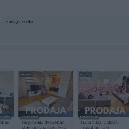
ZAK NEKRETNINE MOŽETE DOGOVORITI NA KONTAKT TELEFON
ktirate ovog korisnika.
PIK SHOP
PIK SHOP
pno odmah
Dostupno odmah
Dostupno odmah
soban
Na prodaju dvosoban
Na prodaju odličan
stan, odlična investicija
trosoban stan