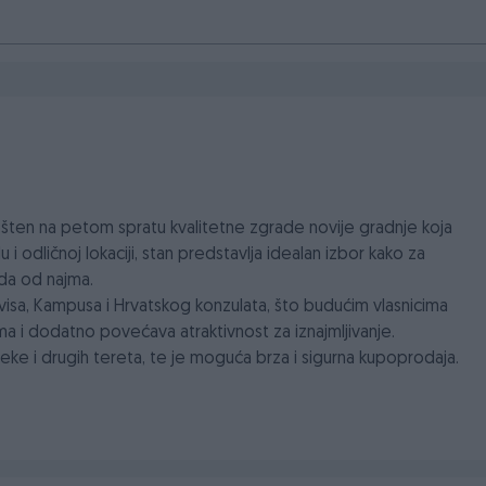
šten na petom spratu kvalitetne zgrade novije gradnje koja
 i odličnoj lokaciji, stan predstavlja idealan izbor kako za
hoda od najma.
rvisa, Kampusa i Hrvatskog konzulata, što budućim vlasnicima
a i dodatno povećava atraktivnost za iznajmljivanje.
oteke i drugih tereta, te je moguća brza i sigurna kupoprodaja.
ntacije, ova nekretnina predstavlja odličnu priliku za život ili
za nekretnine ,,Fakom nekretnine", sa licenciranim agentima,