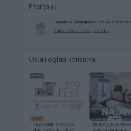
broj licence 14.06-320-822/21.
Pitanja
(0)
VIŠE INFORMACIJA KAO I EVENTUALNI OBILA
Prijavite se ili kreirajte račun na PIK-u da konta
00 387 66 515 888
Prijavite se ili kreirajte račun
00 387 66 888 515
email: fakom.nekretnine@gmail.com
www.fakomnekretnine.com
Ostali oglasi korisnika
PIK SHOP
PIK SHOP
Izdvojeno
Iznajmljivanje
Izdvojeno
Dostu
Na prodaju trosoban
Iznajmljuje se dvo
stan u izgradnji 56m2,
stan sa garažom