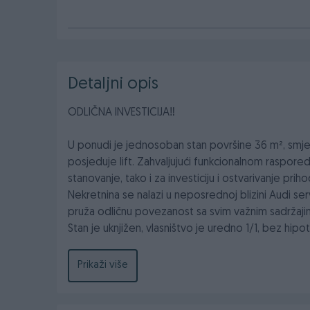
Detaljni opis
ODLIČNA INVESTICIJA‼️
U ponudi je jednosoban stan površine 36 m², smje
posjeduje lift. Zahvaljujući funkcionalnom rasporedu
stanovanje, tako i za investiciju i ostvarivanje pri
Nekretnina se nalazi u neposrednoj blizini Audi se
pruža odličnu povezanost sa svim važnim sadržajim
Stan je uknjižen, vlasništvo je uredno 1/1, bez hip
Zbog svoje lokacije, novije gradnje i uredne dokume
dugoročnu investiciju.
Prikaži više
Cijena stana iznosi 185.000,- KM
NAPOMENA: Nekretninu prodaje ovlaštena agencija 