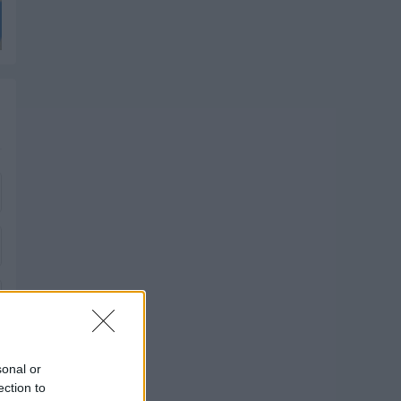
sonal or
ection to