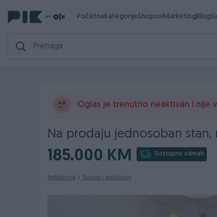
Početna
Kategorije
Shopovi
Marketing
Blog
S
Oglas je trenutno neaktivan i nije vi
Na prodaju jednosoban stan, n
185.000 KM
Dostupno odmah
Nekretnine
Stanovi i apartmani