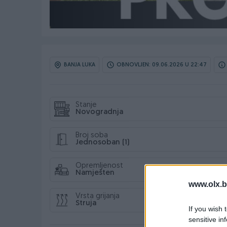
BANJA LUKA
OBNOVLJEN: 09.06.2026 U 22:47
Stanje
Novogradnja
Broj soba
Jednosoban (1)
Opremljenost
Namješten
www.olx.b
Vrsta grijanja
Struja
If you wish 
sensitive in