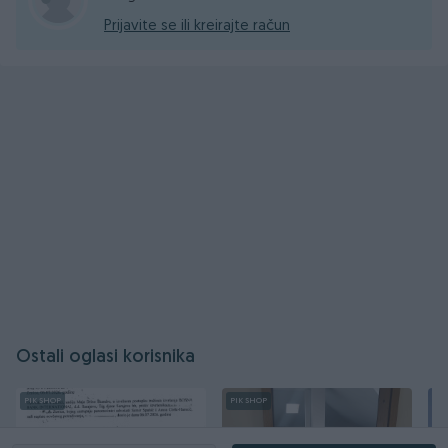
Prijavite se ili kreirajte račun
Ostali oglasi korisnika
PIK SHOP
PIK SHOP
PI