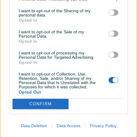
I want to opt-out of the Sharing of my
personal data.
Opted In
I want to opt-out of the Sale of my
Personal Data.
Opted In
I want to opt-out of processing my
Personal Data for Targeted Advertising.
Opted In
I want to opt-out of Collection, Use,
Retention, Sale, and/or Sharing of my
Personal Data that Is Unrelated with the
Purposes for which it was collected.
Detaljni opis
Opted Out
Općinski sud u Zavidovićima objavio je prvu prodaju
CONFIRM
nekretnina stambeno poslovne zgrade površine 118 m
kvad. i dvorište površine203 m kvad. ukupne površine 321
m kvad, procijenjene vrijendosti 398.222 KM
.
Opis
Data Deletion
Data Access
Privacy Policy
nekretnina i oznake u katastru možete pogledati na