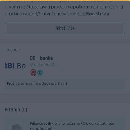
objavljenom zaključku suda (slike u prilogu oglasa). Na
prvom ročištu za javnu prodaju nepokretnost ne može biti
prodana ispod 1/2 utvrđene vrijednosti.
Ročište za
prodaju nekretnina održat će se dana
24.06.2026.godine, u 12:00 sati, u zgradi Općinskog
Prikaži više
suda u Zavidovićima, ul Safvet Bega bašagića 7,
sudnica br 2 ili prostorija 19.
PIK SHOP
BBI_banka
Online prije 7 sati
Prosječno vrijeme odgovora 9 sati
Pitanja
(0)
Prijavite se ili kreirajte račun na PIK-u da kontaktirate
ovog korisnika.