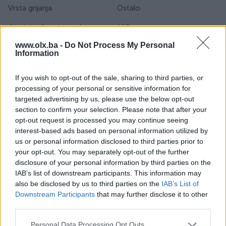
Vrsta grijanja
Ostalo
Okućnica (kvadratura)
203
www.olx.ba -
Do Not Process My Personal
Adresa
ul Husein Kapetana
Information
Gradaščevića bb, Zavidovići
If you wish to opt-out of the sale, sharing to third parties, or
Godina izgradnje
2000 do 2009
processing of your personal or sensitive information for
targeted advertising by us, please use the below opt-out
Datum objave
18.05.2026
section to confirm your selection. Please note that after your
opt-out request is processed you may continue seeing
interest-based ads based on personal information utilized by
us or personal information disclosed to third parties prior to
Lokacija nekretnine
your opt-out. You may separately opt-out of the further
disclosure of your personal information by third parties on the
IAB’s list of downstream participants. This information may
also be disclosed by us to third parties on the
IAB’s List of
Downstream Participants
that may further disclose it to other
third parties.
Personal Data Processing Opt Outs