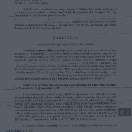
Podijeli
2
Nekretnine
Kuće