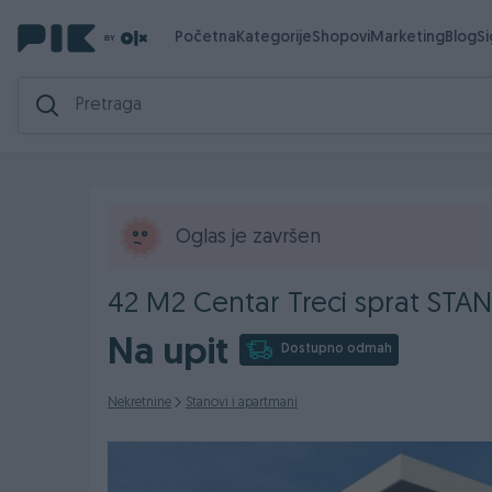
Početna
Kategorije
Shopovi
Marketing
Blog
S
Oglas je završen
42 M2 Centar Treci sprat STAN
Na upit
Dostupno odmah
Nekretnine
Stanovi i apartmani