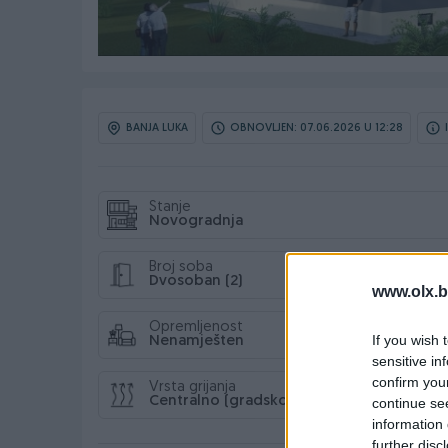
BANJA LUKA
OBNOVLJEN: 07.06.2026 U 12:28
Stanje
Novogradnja
Broj soba
Dvosoban (2)
www.olx.b
Opremljenost
If you wish 
Nenamješten
sensitive in
confirm you
Vrsta grijanja
Centralno (gradsko)
continue se
information 
further disc