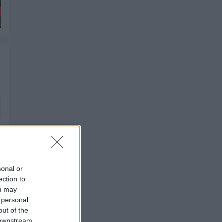
sonal or
ection to
ou may
 personal
out of the
 downstream