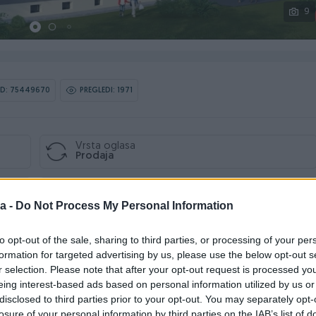
9
ID: 75449670
PREGLEDI: 1971
Vrsta oglasa
Prodaja
Kvadrata
42
a -
Do Not Process My Personal Information
Sprat
to opt-out of the sale, sharing to third parties, or processing of your per
3
formation for targeted advertising by us, please use the below opt-out s
r selection. Please note that after your opt-out request is processed y
eing interest-based ads based on personal information utilized by us or
disclosed to third parties prior to your opt-out. You may separately opt-
losure of your personal information by third parties on the IAB’s list of