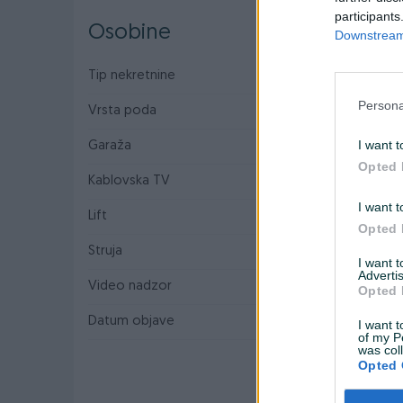
participants
Osobine
Downstream 
Tip nekretnine
Stan
Persona
Vrsta poda
Parket
I want t
Garaža
Opted 
Kablovska TV
I want t
Lift
Opted 
Struja
I want 
Advertis
Video nadzor
Opted 
Datum objave
30.03.2026
I want t
of my P
was col
Opted 