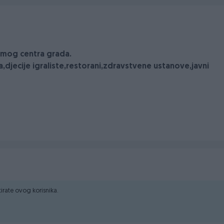
amog centra grada.
ola,djecije igraliste,restorani,zdravstvene ustanove,javni
ktirate ovog korisnika.