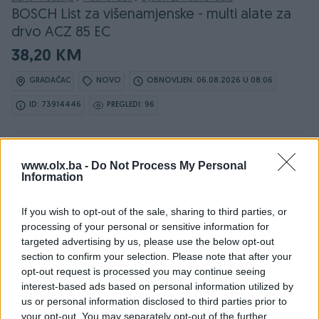
BOSCH List za višenamjenske - multi alate za
drvo ACZ 85 EC
38,20 KM
GRADAČAC
NOVO
OBNOVLJEN: 06.08.2026 U 08:06
ID: 73914446
PREGLEDI: 96
Ovaj oglas može biti na Vašim vratima u roku od 24
www.olx.ba -
sata
Do Not Process My Personal
Information
Naruči
If you wish to opt-out of the sale, sharing to third parties, or
processing of your personal or sensitive information for
targeted advertising by us, please use the below opt-out
section to confirm your selection. Please note that after your
opt-out request is processed you may continue seeing
Osobine
interest-based ads based on personal information utilized by
us or personal information disclosed to third parties prior to
Tip mašine/alata
Za obrada drveta
your opt-out. You may separately opt-out of the further