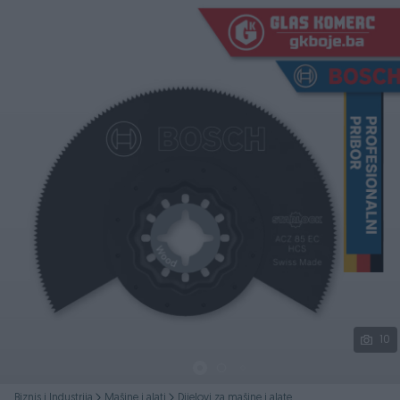
Podijeli
10
Biznis i Industrija
Mašine i alati
Dijelovi za mašine i alate