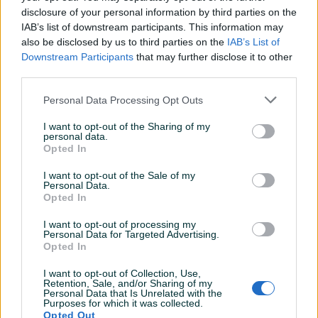
disclosure of your personal information by third parties on the
Datum objave
29.01.2026
IAB’s list of downstream participants. This information may
also be disclosed by us to third parties on the
IAB’s List of
Downstream Participants
that may further disclose it to other
third parties.
Detaljni opis
Personal Data Processing Opt Outs
Sve što vam je potrebno – na jednom mjestu. Brzo,
I want to opt-out of the Sharing of my
sigurno i provjereno.
personal data.
Opted In
🔒 Sigurna kupovina
⏰
Brza Dostava
I want to opt-out of the Sale of my
Personal Data.
Opted In
🛒🔐
100% sigurna kupovina
– kliknite ovdje za više
informacija o ovom proizvodu i brzu narudžbu
I want to opt-out of processing my
Personal Data for Targeted Advertising.
direktno iz naše online trgovine.
Opted In
Ovlašteni BOSCH Uvoznik i Distributer
I want to opt-out of Collection, Use,
Prikaži više
Retention, Sale, and/or Sharing of my
Segmentna oštrica ACZ 85 EC
namijenjena je za
Personal Data that Is Unrelated with the
Purposes for which it was collected.
oscilirajuće višenamjenske alate i dizajnirana za precizno
Opted Out