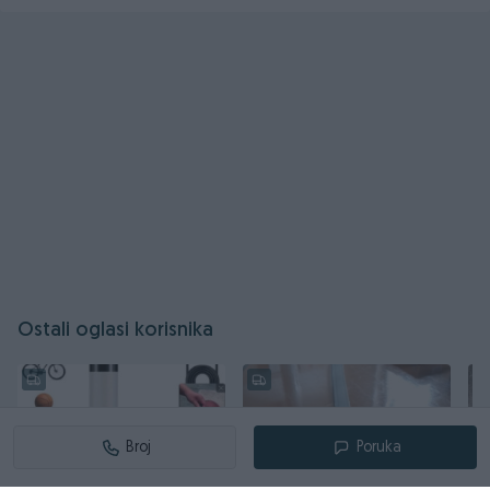
Ostali oglasi korisnika
Broj
Poruka