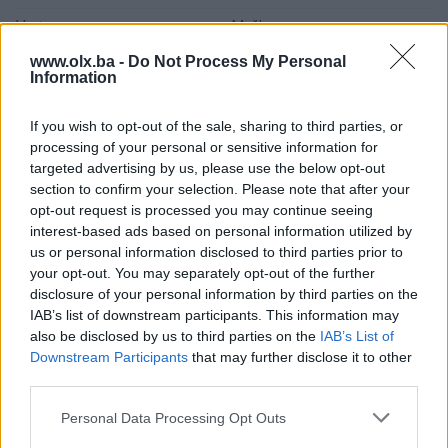
Vrsta
Muške
www.olx.ba -
Do Not Process My Personal
Tip okvira
Puni okvir
Information
Materijal okvira
Acetat
If you wish to opt-out of the sale, sharing to third parties, or
Nivo zaštite stakla
Polarizacija
processing of your personal or sensitive information for
targeted advertising by us, please use the below opt-out
Efekat stakla
Gradual
section to confirm your selection. Please note that after your
opt-out request is processed you may continue seeing
Oblik
Aviator
interest-based ads based on personal information utilized by
us or personal information disclosed to third parties prior to
Boja okvira
Crna
your opt-out. You may separately opt-out of the further
disclosure of your personal information by third parties on the
Boja stakla
Crna
IAB’s list of downstream participants. This information may
also be disclosed by us to third parties on the
IAB’s List of
Datum objave
18.01.2026
Downstream Participants
that may further disclose it to other
third parties.
Personal Data Processing Opt Outs