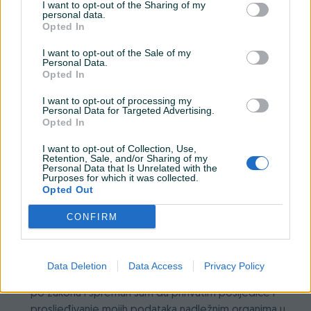
Detaljni opis
I want to opt-out of the Sharing of my
personal data.
Opted In
Prodajem skoro nove naočale u upečatljivom retro stilu.
I want to opt-out of the Sale of my
Okvir je izrađen od kvalitetne i lagane mat crne plastike sa
Personal Data.
Opted In
modernim dvostrukim mostom (double bridge) iznad nosa
koji odlično naglašava crte lica.
I want to opt-out of processing my
Personal Data for Targeted Advertising.
Opted In
Stakla pružaju stopostotnu UV zaštitu, veoma su udobne za
svakodnevno nošenje, grad i vožnju.
I want to opt-out of Collection, Use,
Retention, Sale, and/or Sharing of my
Personal Data that Is Unrelated with the
Naočale su u savršenom stanju, bez ikakvih tragova i
Purposes for which it was collected.
Prikaži više
Opted Out
ogrebotina.
CONFIRM
Kvalitetna kutija i krpica dolaze gratis.
Izjava
Predmet prodaje oglašavam pod punom krivičnom i
materijalnom odgovornošću. Svjestan sam da je
Lokacija Banja Luka, mogućnost slanja brzom poštom
Data Deletion
Data Access
Privacy Policy
oglašavanje i prodaja nedozvoljenih proizvoda kažnjiva
po zakonu i spreman sam da prihvatim posljedice i
prosljeđivanje mojih podataka nadležnim organima u