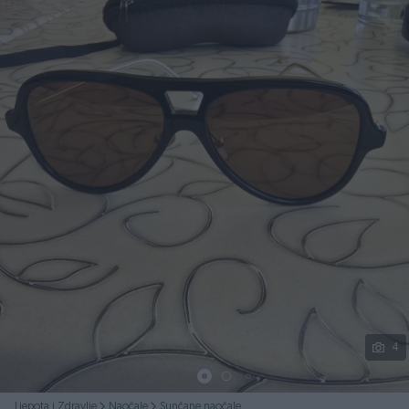
Podijeli
4
Ljepota i Zdravlje
Naočale
Sunčane naočale