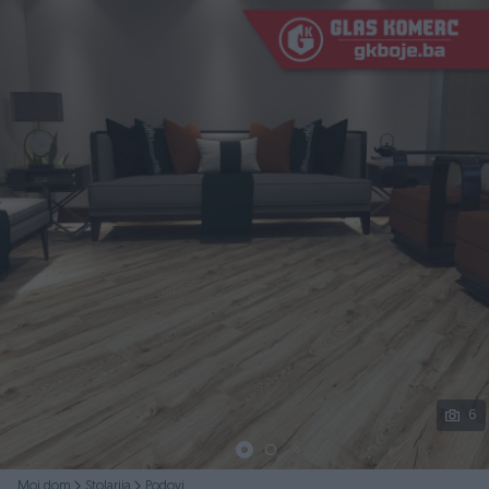
Podijeli
6
Moj dom
Stolarija
Podovi