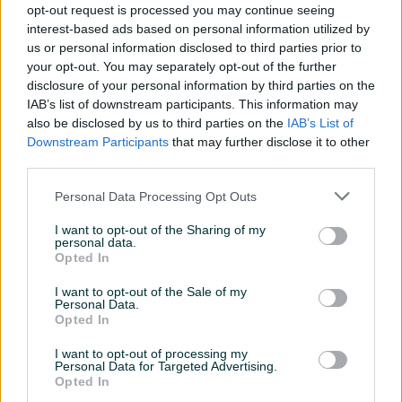
opt-out request is processed you may continue seeing
Debljina (mm)
4
interest-based ads based on personal information utilized by
us or personal information disclosed to third parties prior to
Dužina (mm)
1220
your opt-out. You may separately opt-out of the further
disclosure of your personal information by third parties on the
Širina (mm)
184
IAB’s list of downstream participants. This information may
Klasa
also be disclosed by us to third parties on the
1
IAB’s List of
Downstream Participants
that may further disclose it to other
Datum objave
03.01.2026
third parties.
Personal Data Processing Opt Outs
I want to opt-out of the Sharing of my
personal data.
Detaljni opis
Opted In
Sve što vam je potrebno – na jednom mjestu. Brzo,
I want to opt-out of the Sale of my
Personal Data.
sigurno i provjereno.
Opted In
🛒🔐
100% sigurna kupovina
– kliknite ovdje za više
I want to opt-out of processing my
informacija o ovom proizvodu i brzu narudžbu
Personal Data for Targeted Advertising.
direktno iz naše online trgovine.
Opted In