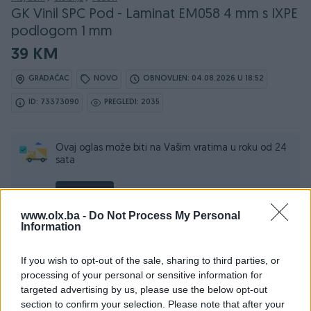
GK Vinil SPC Pod - Laminat EM058 4 mm s IXPE
podlogom 1 mm
39 KM
GRADAČAC
NOVO
OBNOVLJEN: 04.08.2026 U 18:52
ID: 73373090
PREGLEDI: 2035
Ovaj oglas može biti na Vašim vratima u roku od 24
sata
Naruči
www.olx.ba -
Do Not Process My Personal
Information
If you wish to opt-out of the sale, sharing to third parties, or
Osobine
processing of your personal or sensitive information for
targeted advertising by us, please use the below opt-out
Vrsta poda
Ostalo
section to confirm your selection. Please note that after your