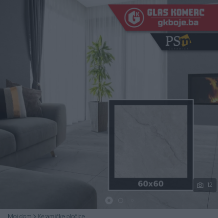
Podijeli
12
Moj dom
Keramičke pločice