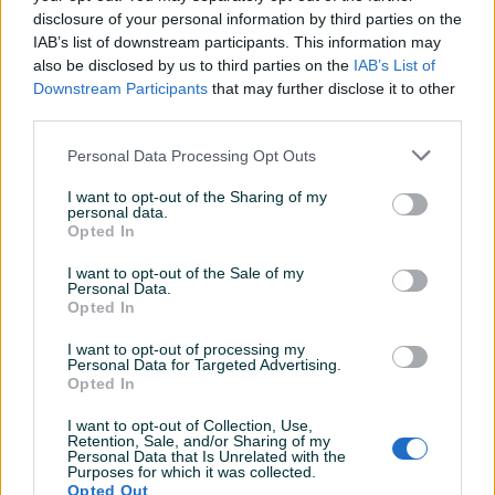
disclosure of your personal information by third parties on the
Datum objave
29.12.2025
IAB’s list of downstream participants. This information may
also be disclosed by us to third parties on the
IAB’s List of
Downstream Participants
that may further disclose it to other
third parties.
Detaljni opis
Personal Data Processing Opt Outs
Sve što vam je potrebno – na jednom mjestu. Brzo,
I want to opt-out of the Sharing of my
sigurno i provjereno.
personal data.
Opted In
➡️
🛒 Pogledajte cijene i kompletnu ponudu pločica –
I want to opt-out of the Sale of my
Personal Data.
klikom na ovaj tekst.
⬅️
Opted In
Napomene:
I want to opt-out of processing my
Personal Data for Targeted Advertising.
Proizvod se prodaje na paket, količina u paketu: 1.44
Opted In
m².
Cijena je izražena po m².
I want to opt-out of Collection, Use,
Prikaži više
Retention, Sale, and/or Sharing of my
Pločica je dostupna u dvije dimenzije: 60 × 60 cm i 60
Personal Data that Is Unrelated with the
Purposes for which it was collected.
× 120 cm. Slike oba modela možete pogledati u ovom
Opted Out