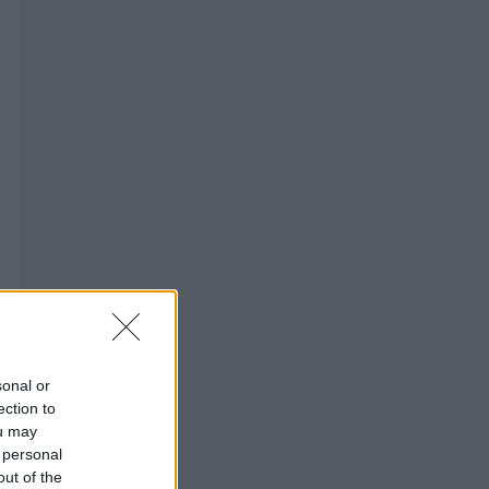
sonal or
ection to
ou may
 personal
out of the