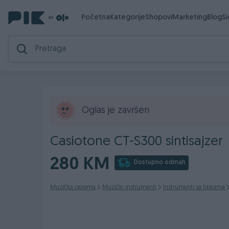
Početna
Kategorije
Shopovi
Marketing
Blog
S
Oglas je završen
Casiotone CT-S300 sintisajzer
280 KM
Dostupno odmah
Muzička oprema
Muzički instrumenti
Instrumenti sa tipkama