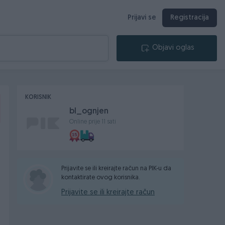
Prijavi se
Registracija
Objavi oglas
KORISNIK
bl_ognjen
Online prije 11 sati
Prijavite se ili kreirajte račun na PIK-u da
kontaktirate ovog korisnika.
Prijavite se ili kreirajte račun