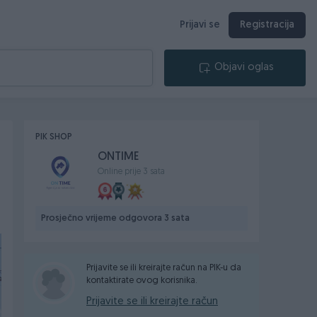
Prijavi se
Registracija
Objavi oglas
PIK SHOP
ONTIME
Online prije 3 sata
Prosječno vrijeme odgovora 3 sata
Prijavite se ili kreirajte račun na PIK-u da
kontaktirate ovog korisnika.
Prijavite se ili kreirajte račun