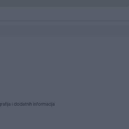
rafija i dodatnih informacija
dnja-stan-32-65m2-istocno-sarajevo-dobrinja/
, Dobrinja