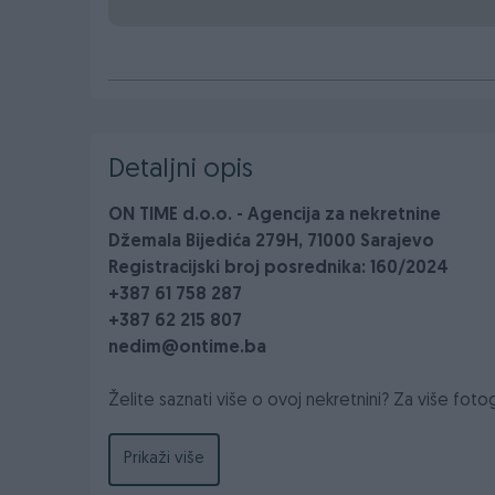
Detaljni opis
ON TIME d.o.o. - Agencija za nekretnine
Džemala Bijedića 279H, 71000 Sarajevo
Registracijski broj posrednika: 160/2024
+387 61 758 287
+387 62 215 807
nedim@ontime.ba
Želite saznati više o ovoj nekretnini? Za više fotog
posjetite: https://ontime.ba/nekretnine/novogra
Prikaži više
Novogradnja, Stan, 32-65m2, Istočno Sarajevo