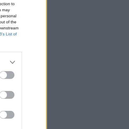
ection to
ou may
 personal
out of the
 downstream
B’s List of