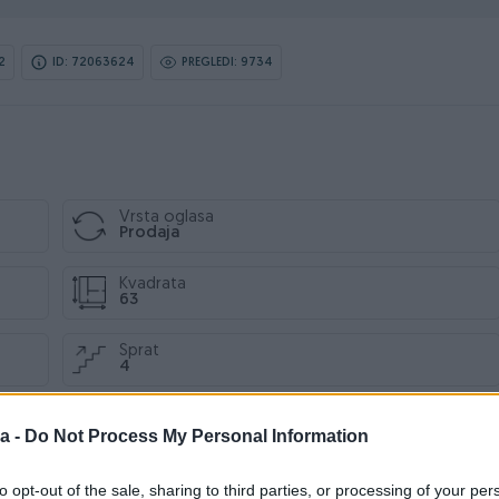
2
ID: 72063624
PREGLEDI: 9734
Vrsta oglasa
Prodaja
Kvadrata
63
Sprat
4
a -
Do Not Process My Personal Information
to opt-out of the sale, sharing to third parties, or processing of your per