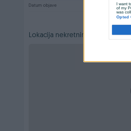
I want t
Datum objave
05.11.2025
of my P
was col
Opted 
Lokacija nekretnine