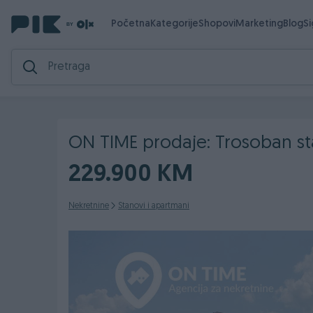
Početna
Kategorije
Shopovi
Marketing
Blog
S
ON TIME prodaje: Trosoban stan
229.900 KM
Nekretnine
Stanovi i apartmani