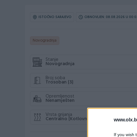
ISTOČNO SARAJEVO
OBNOVLJEN: 08.08.2026 U 00:0
Novogradnja
Stanje
Novogradnja
Broj soba
Trosoban (3)
Opremljenost
Nenamješten
Vrsta grijanja
Centralno (Kotlovnica)
www.olx.b
If you wish 