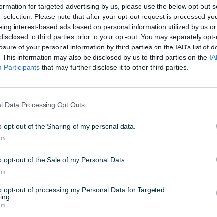
formation for targeted advertising by us, please use the below opt-out s
r selection. Please note that after your opt-out request is processed y
eing interest-based ads based on personal information utilized by us or
Kvadratura balkona
3
disclosed to third parties prior to your opt-out. You may separately opt-
losure of your personal information by third parties on the IAB’s list of
Ime i broj licence agenta
Nedim Hodžić 01-01.1-
. This information may also be disclosed by us to third parties on the
IA
27/23
Participants
that may further disclose it to other third parties.
Broj kupatila
1
l Data Processing Opt Outs
Vrsta poda
Parket
o opt-out of the Sharing of my personal data.
Internet
In
Kanalizacija
o opt-out of the Sale of my Personal Data.
Lift
In
Blindirana vrata
to opt-out of processing my Personal Data for Targeted
ing.
In
Balkon