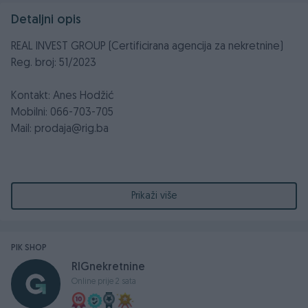
Detaljni opis
REAL INVEST GROUP (Certificirana agencija za nekretnine)
Reg. broj: 51/2023
Kontakt: Anes Hodžić
Mobilni: 066-703-705
Mail: prodaja@rig.ba
Sa zadovoljstvom Vam predstavljamo naš najnoviji
Prikaži više
projekat u prodaji - Green Wood, luksuzni stambeni
kompleks smješten u srcu prirode na Trebeviću.
PIK SHOP
Green Wood je idealan izbor za one koji žele da spoje
RIGnekretnine
moderan život sa netaknutom prirodom. Ovaj
Online prije 2 sata
sedmospratni objekat se sastoji od 51-og apartmana