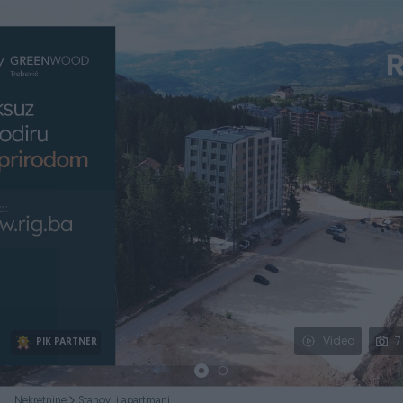
Podijeli
Video
7
PIK PARTNER
Nekretnine
Stanovi i apartmani