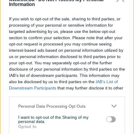
Information
Internet
If you wish to opt-out of the sale, sharing to third parties, or
Kablovska TV
processing of your personal or sensitive information for
targeted advertising by us, please use the below opt-out
Kanalizacija
section to confirm your selection. Please note that after your
opt-out request is processed you may continue seeing
Lift
interest-based ads based on personal information utilized by
Parking
us or personal information disclosed to third parties prior to
your opt-out. You may separately opt-out of the further
Struja
disclosure of your personal information by third parties on the
IAB’s list of downstream participants. This information may
Telefonski priključak
also be disclosed by us to third parties on the
IAB’s List of
Downstream Participants
that may further disclose it to other
Blindirana vrata
third parties.
Voda
Personal Data Processing Opt Outs
Datum objave
03.11.2025
I want to opt-out of the Sharing of my
personal data.
Opted In