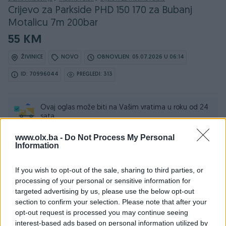
Crijevo za Parkside PHD 150 170 za Bubanj
Motalicu 7m 200bar
55 KM
ŽIVINICE
NOVO
OBNOVLJEN: 05.07.2026 U 06:14
ID: 70996044
PREGLEDI: 313
Ovaj oglas može biti na Vašim vratima u roku od 24
sata
www.olx.ba -
Do Not Process My Personal
Naruči
Information
If you wish to opt-out of the sale, sharing to third parties, or
processing of your personal or sensitive information for
targeted advertising by us, please use the below opt-out
Osobine
section to confirm your selection. Please note that after your
opt-out request is processed you may continue seeing
Tip mašine/alata
Za pumpe i kompresore
interest-based ads based on personal information utilized by