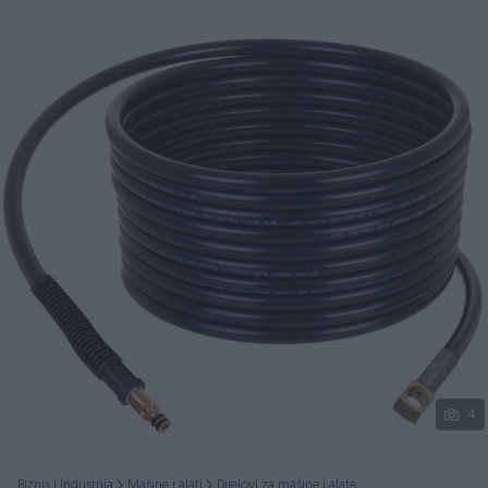
Podijeli
4
Biznis i Industrija
Mašine i alati
Dijelovi za mašine i alate