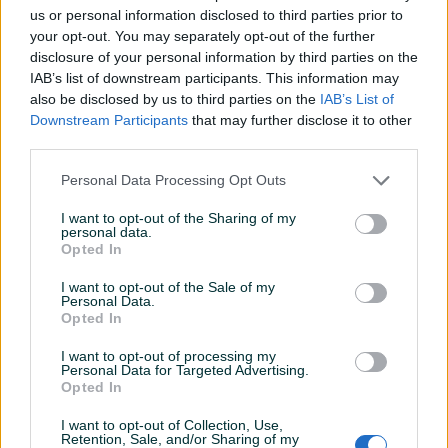
us or personal information disclosed to third parties prior to
Datum objave
21.09.2025
your opt-out. You may separately opt-out of the further
disclosure of your personal information by third parties on the
IAB’s list of downstream participants. This information may
also be disclosed by us to third parties on the
IAB’s List of
Downstream Participants
that may further disclose it to other
Detaljni opis
third parties.
Šifra: 90154 (30594 x 1 + 30316 x 1 + 30002 x 7 + 30015
Personal Data Processing Opt Outs
x 2 + 60013 x 2 + 30121 x 2)
Barkod:
I want to opt-out of the Sharing of my
personal data.
Opted In
NOVO VISOKOTLAČNO CRIJEVO 7 m
I want to opt-out of the Sale of my
Kompatibilnost:
Parkside PHD sa bubnjem/namotajem
Personal Data.
Opted In
Opis proizvoda:
I want to opt-out of processing my
Personal Data for Targeted Advertising.
Nudimo novo crijevo za visokotlačne perače
Prikaži više
Opted In
marke
Parkside
iz serije
PHD
opremljene bubnjem za
I want to opt-out of Collection, Use,
namatanje crijeva (određeni modeli). Crijevo ima
najlonski
Retention, Sale, and/or Sharing of my