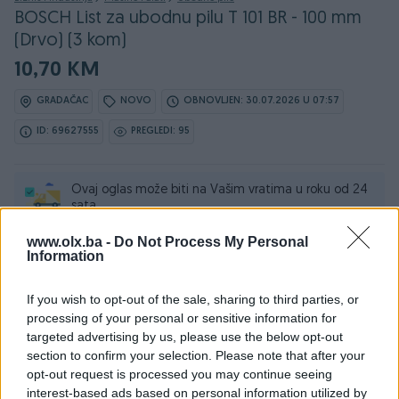
BOSCH List za ubodnu pilu T 101 BR - 100 mm
(Drvo) (3 kom)
10,70 KM
GRADAČAC
NOVO
OBNOVLJEN: 30.07.2026 U 07:57
ID: 69627555
PREGLEDI: 95
Ovaj oglas može biti na Vašim vratima u roku od 24
sata
www.olx.ba -
Do Not Process My Personal
Naruči
Information
If you wish to opt-out of the sale, sharing to third parties, or
processing of your personal or sensitive information for
targeted advertising by us, please use the below opt-out
Osobine
section to confirm your selection. Please note that after your
opt-out request is processed you may continue seeing
Proizvođač
Bosch
interest-based ads based on personal information utilized by