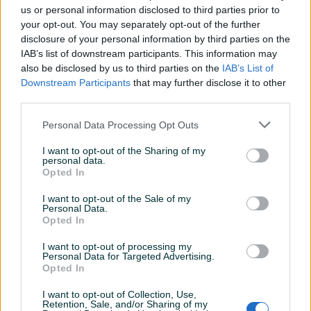
us or personal information disclosed to third parties prior to
Namjena
Drvo
your opt-out. You may separately opt-out of the further
disclosure of your personal information by third parties on the
Snaga (kW)
0
IAB’s list of downstream participants. This information may
Datum objave
also be disclosed by us to third parties on the
28.07.2025
IAB’s List of
Downstream Participants
that may further disclose it to other
third parties.
Personal Data Processing Opt Outs
Detaljni opis
I want to opt-out of the Sharing of my
personal data.
Sve što vam je potrebno – na jednom mjestu. Brzo,
Opted In
sigurno i provjereno.
I want to opt-out of the Sale of my
🛒🔐
100% sigurna kupovina
– kliknite ovdje za više
Personal Data.
Opted In
informacija o ovom proizvodu i brzu narudžbu
direktno iz naše online trgovine.
I want to opt-out of processing my
Personal Data for Targeted Advertising.
Opted In
Ovlašteni BOSCH Uvoznik i Distributer - Snaga
njemačkog inženjeringa u vašim rukama!
I want to opt-out of Collection, Use,
T 101 BR Clean for Wood list ubodne pile
Retention, Sale, and/or Sharing of my
idealan je za