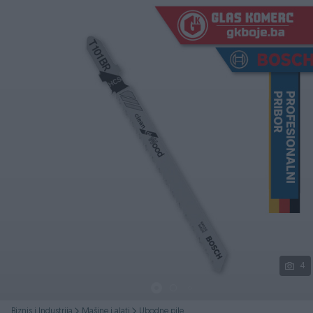
Podijeli
4
Biznis i Industrija
Mašine i alati
Ubodne pile