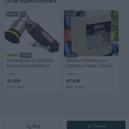
Ostali oglasi korisnika
PIK SHOP
PIK SHOP
PI
Izdvojeno
Dostupno
Dostupno
Do
Pneumatska Zračna Mini
Wieberr Sredstvo za
W
Ekscentrična Šlajfarica
Dubinsko Pranje Čišćenje
z
50mm AT-7037B
Black Cleaner 5l
5
Novo
Novo
N
92 KM
67 KM
1
prije 2 dana
prije 10 dana
pr
Broj
Poruka