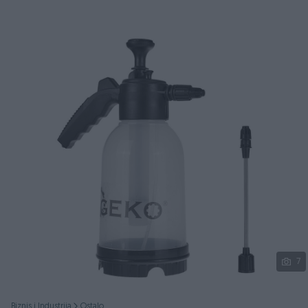
Podijeli
7
Biznis i Industrija
Ostalo