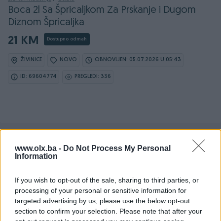
Boca 2l Sa Špricaljkom Za Prskanje i Dugom
Diznom Špricaljka
21 KM
Dostupno odmah
ŽIVINICE
NOVO
OBNOVLJEN: 05.07.2026 U 05:43
ID: 69604774
PREGLEDI: 336
www.olx.ba -
Do Not Process My Personal
Detaljni opis
Information
Šifra: 30564
If you wish to opt-out of the sale, sharing to third parties, or
Barkod: 5901477140587
processing of your personal or sensitive information for
Model: G73230
targeted advertising by us, please use the below opt-out
section to confirm your selection. Please note that after your
OPIS