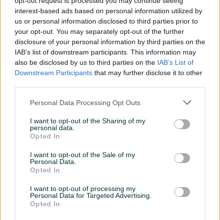
opt-out request is processed you may continue seeing
interest-based ads based on personal information utilized by
Ručna prskalica pod pritiskom – idealan alat za
us or personal information disclosed to third parties prior to
your opt-out. You may separately opt-out of the further
održavanje malih vrtova, terasa i balkonskih biljaka!
disclosure of your personal information by third parties on the
IAB’s list of downstream participants. This information may
Prskalica ima rezervoar zapremine 2 litra, što je čini izuzetno
Prikaži više
also be disclosed by us to third parties on the
IAB’s List of
kompaktom. Savršena je za njegu malih vrtova, biljaka na
Downstream Participants
that may further disclose it to other
terasama i balkonima. Uz to dolazi s lancem dužine 18 cm,
third parties.
koji omogućava precizno doziranje tečnosti.
PIK SHOP
Personal Data Processing Opt Outs
Izrađena od izdržljive plastike, garantuje dug vijek trajanja
AirTools
čak i pri intenzivnoj upotrebi.
I want to opt-out of the Sharing of my
Jedna od najvećih prednosti je proziran rezervoar koji
personal data.
Opted In
omogućava lako praćenje nivoa tečnosti – tako uvijek
znate kada je vrijeme za ponovno punjenje.
Prosječno vrijeme odgovora 2 sata
I want to opt-out of the Sale of my
Prskalica je dizajnirana s naglaskom na udobnost korisnika.
Personal Data.
Opted In
Ergonomska i udobna drška omogućava laganu upotrebu i
smanjuje zamor tokom rada.
I want to opt-out of processing my
Personal Data for Targeted Advertising.
Pitanja
Opted In
Tehničke specifikacije: