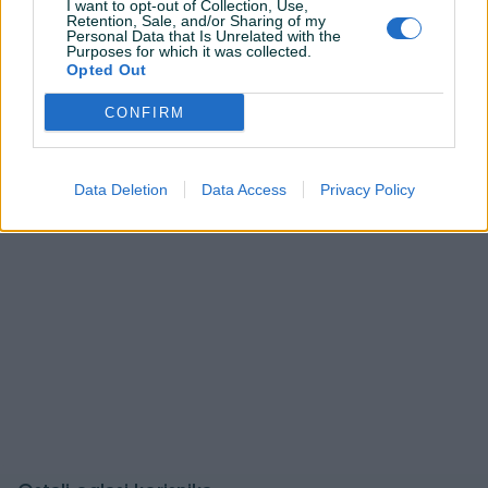
Korisnik ne želi da bude kontaktiran putem javnih
I want to opt-out of Collection, Use,
Retention, Sale, and/or Sharing of my
Tip prskalice: ručna, pod pritiskom
pitanja.
Personal Data that Is Unrelated with the
Purposes for which it was collected.
Zapremina: 2 litra
Opted Out
Materijal: plastika
Prijavite se ili kreirajte račun na PIK-u da kontaktirate
ovog korisnika.
Dodatne informacije: uključuje lanac dužine 18 cm
CONFIRM
Prijavite se ili kreirajte račun
Data Deletion
Data Access
Privacy Policy