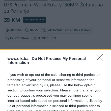
UFS Premium Wool Rotary 130MM Žuta Vuna
za Poliranje
35 KM
Dostupno odmah
ŽIVINICE
NOVO
OBNOVLJEN: 24.07.2026 U 15:29
ID: 67830644
PREGLEDI: 309
Ovaj oglas može biti na Vašim vratima u roku od 24
www.olx.ba -
Do Not Process My Personal
sata
Information
Naruči
If you wish to opt-out of the sale, sharing to third parties, or
processing of your personal or sensitive information for
targeted advertising by us, please use the below opt-out
section to confirm your selection. Please note that after your
opt-out request is processed you may continue seeing
Osobine
interest-based ads based on personal information utilized by
us or personal information disclosed to third parties prior to
Vrsta
Poliranje