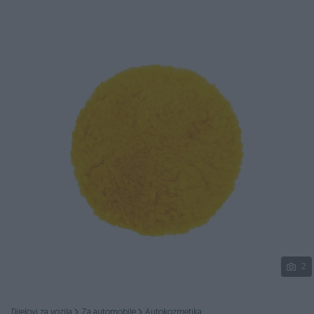
Podijeli
2
Dijelovi za vozila
Za automobile
Autokozmetika