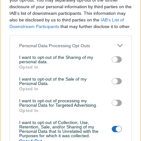
your opt-out. You may separately opt-out of the further
disclosure of your personal information by third parties on the
Datum objave
24.04.2025
IAB’s list of downstream participants. This information may
also be disclosed by us to third parties on the
IAB’s List of
Downstream Participants
that may further disclose it to other
third parties.
Detaljni opis
Personal Data Processing Opt Outs
Šifra: 70552
I want to opt-out of the Sharing of my
personal data.
Barkod:
Opted In
Model: Žuta za Rotacionu Polirku 130mm
I want to opt-out of the Sale of my
Personal Data.
Bez šavova, izdržljiv i fleksibilan
Opted In
Vuneni jastučići proizvedeni bez šavova imaju jednaku
distribuciju perja u svim smjerovima i ne stvaraju vibracije.
I want to opt-out of processing my
Personal Data for Targeted Advertising.
Opted In
UFS Premium je visokokvalitetni jastučić za poliranje izrađen
I want to opt-out of Collection, Use,
od prirodne vune bez šavova, što omogućava ravnomjernu
Prikaži više
Retention, Sale, and/or Sharing of my
raspodjelu vlakana i eliminiše vibracije tokom upotrebe.
Personal Data that Is Unrelated with the
Purposes for which it was collected.
Prirodni zračni kanali između vlakana omogućavaju