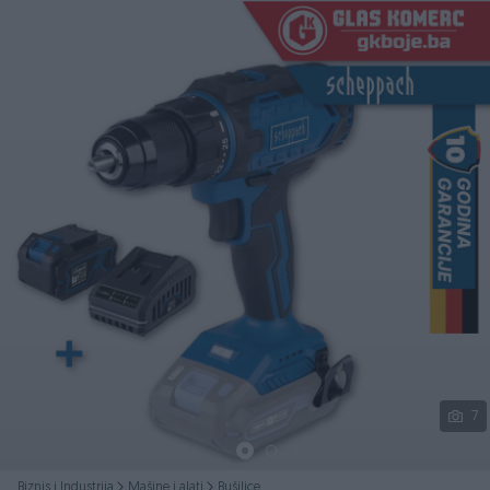
Podijeli
7
Biznis i Industrija
Mašine i alati
Bušilice