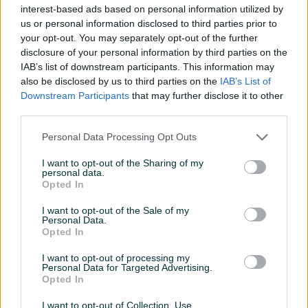
interest-based ads based on personal information utilized by
Tip bušilice
Klasična bušilica
us or personal information disclosed to third parties prior to
your opt-out. You may separately opt-out of the further
Snaga (W)
0
disclosure of your personal information by third parties on the
IAB’s list of downstream participants. This information may
Vrsta oglasa
Prodaja
also be disclosed by us to third parties on the
IAB’s List of
Datum objave
21.03.2025
Downstream Participants
that may further disclose it to other
third parties.
Personal Data Processing Opt Outs
I want to opt-out of the Sharing of my
Detaljni opis
personal data.
Opted In
Scheppach - Snaga njemačkog inženjeringa u vašim
I want to opt-out of the Sale of my
rukama!
Personal Data.
📜
Uz uređaj dođe fiskalni račun i garantni list
Opted In
🔒 Garancija: 10 godina na uređaj. Baterija, punjač i
I want to opt-out of processing my
pribor ne podliježu ovoj garanciji.
Personal Data for Targeted Advertising.
Opted In
Ovaj artikal, kao i našu cjelokupnu ponudu, možete
I want to opt-out of Collection, Use,