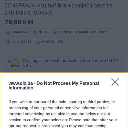
SCHEPPACH Aku bušilica + punjač i baterija
2Ah IXES C-DD45-X
79,90 KM
GRADAČAC
NOVO
OBNOVLJEN: 04.08.2026 U 18:53
ID: 67167466
PREGLEDI: 295
Ovaj oglas može biti na Vašim vratima u roku od 24
sata
Naruči
www.olx.ba -
Do Not Process My Personal
Information
If you wish to opt-out of the sale, sharing to third parties, or
processing of your personal or sensitive information for
Osobine
targeted advertising by us, please use the below opt-out
section to confirm your selection. Please note that after your
Proizvođač
Scheppach
opt-out request is processed you may continue seeing