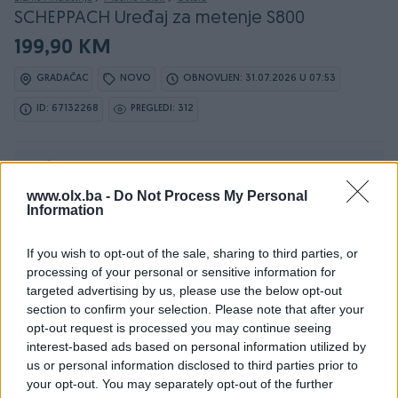
SCHEPPACH Uređaj za metenje S800
199,90 KM
GRADAČAC
NOVO
OBNOVLJEN: 31.07.2026 U 07:53
ID: 67132268
PREGLEDI: 312
Ovaj oglas može biti na Vašim vratima u roku od 24
sata
www.olx.ba -
Do Not Process My Personal
Information
Naruči
If you wish to opt-out of the sale, sharing to third parties, or
processing of your personal or sensitive information for
targeted advertising by us, please use the below opt-out
section to confirm your selection. Please note that after your
Osobine
opt-out request is processed you may continue seeing
interest-based ads based on personal information utilized by
Vrsta oglasa
Prodaja
us or personal information disclosed to third parties prior to
your opt-out. You may separately opt-out of the further
Datum objave
19.03.2025