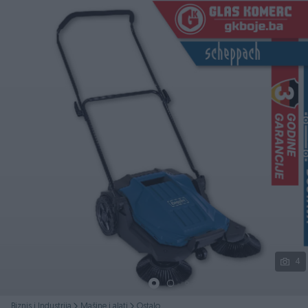
Podijeli
4
Biznis i Industrija
Mašine i alati
Ostalo