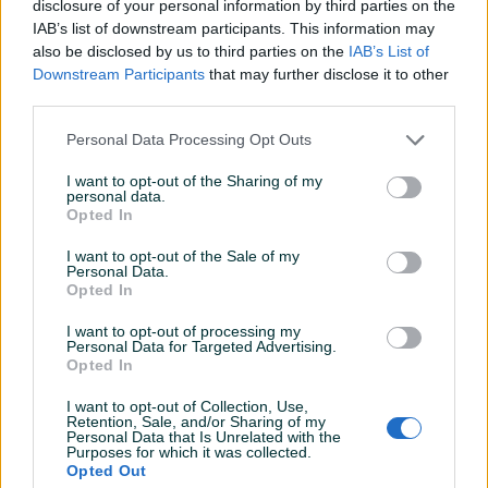
disclosure of your personal information by third parties on the
IAB’s list of downstream participants. This information may
also be disclosed by us to third parties on the
IAB’s List of
Downstream Participants
that may further disclose it to other
third parties.
Detaljni opis
Personal Data Processing Opt Outs
Scheppach - Snaga njemačkog inženjeringa u vašim
I want to opt-out of the Sharing of my
rukama!
personal data.
📜
Uz uređaj dođe fiskalni račun i garantni list
Opted In
🔒 Garancija: 3 godine
I want to opt-out of the Sale of my
🚚 Besplatna Dostava
Personal Data.
Opted In
Ovaj artikal, kao i našu cjelokupnu ponudu, možete
I want to opt-out of processing my
pogledati i naručiti direktno na našoj web stranici, klikom
Personal Data for Targeted Advertising.
Opted In
na ovaj tekst.
Prikaži više
I want to opt-out of Collection, Use,
Scheppach S800
je ručna mašina za čišćenje koja
Retention, Sale, and/or Sharing of my
Personal Data that Is Unrelated with the
omogućava brzo i efikasno uklanjanje prašine, lišća i drugih
Purposes for which it was collected.
nečistoća sa prilaza, terasa, dvorišta i trotoara. Sa širinom
Opted Out
PIK SHOP