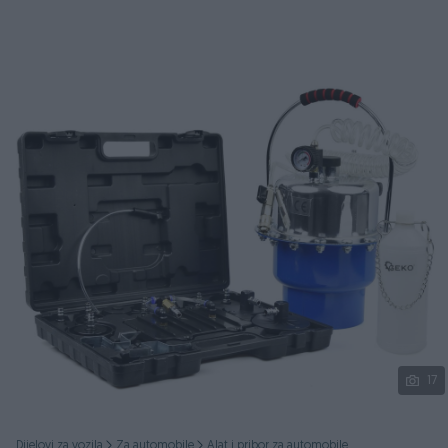
Podijeli
17
Dijelovi za vozila
Za automobile
Alat i pribor za automobile