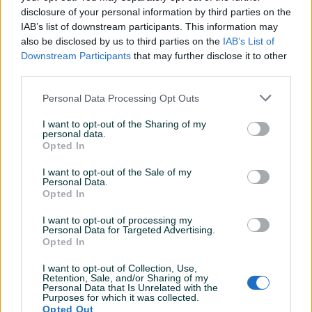
disclosure of your personal information by third parties on the
Datum objave
31.01.2025
IAB’s list of downstream participants. This information may
also be disclosed by us to third parties on the
IAB’s List of
Downstream Participants
that may further disclose it to other
third parties.
Detaljni opis
Personal Data Processing Opt Outs
Šifra: 20735
I want to opt-out of the Sharing of my
Barkod: 5901477168703
personal data.
Opted In
Model: G02734
Brend: GEKO
I want to opt-out of the Sale of my
Personal Data.
Opted In
Set za održavanje kočionog sistema. Uređaj omogućava
jednoj osobi jednostavnu i brzu zamjenu tekućine u
I want to opt-out of processing my
Personal Data for Targeted Advertising.
kočionom sistemu i hidrauličkoj kvačili. Set takođe
Opted In
omogućava brzo odvraćanje vazduha iz kočionog sistema.
U kompletu se nalazi praktična torba sa setom adaptera
I want to opt-out of Collection, Use,
Prikaži više
Retention, Sale, and/or Sharing of my
koji omogućavaju rad sa većinom kočionih sistema.
Personal Data that Is Unrelated with the
Purposes for which it was collected.
Opted Out