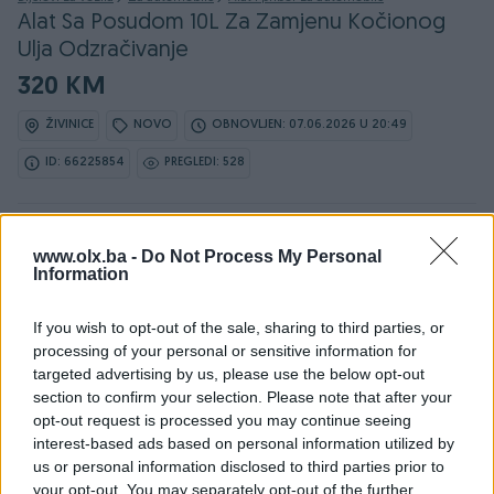
Alat Sa Posudom 10L Za Zamjenu Kočionog
Ulja Odzračivanje
320 KM
ŽIVINICE
NOVO
OBNOVLJEN: 07.06.2026 U 20:49
ID: 66225854
PREGLEDI: 528
Ovaj oglas može biti na Vašim vratima u roku od 24
www.olx.ba -
sata
Do Not Process My Personal
Information
Naruči
If you wish to opt-out of the sale, sharing to third parties, or
processing of your personal or sensitive information for
targeted advertising by us, please use the below opt-out
section to confirm your selection. Please note that after your
opt-out request is processed you may continue seeing
Osobine
interest-based ads based on personal information utilized by
us or personal information disclosed to third parties prior to
Vrsta oglasa
Prodaja
your opt-out. You may separately opt-out of the further