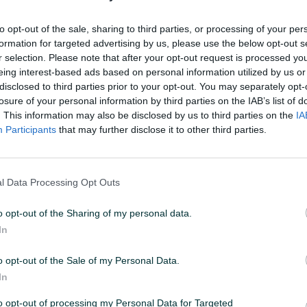
to opt-out of the sale, sharing to third parties, or processing of your per
:39
ID: 65997168
PREGLEDI: 788
formation for targeted advertising by us, please use the below opt-out s
r selection. Please note that after your opt-out request is processed y
eing interest-based ads based on personal information utilized by us or
disclosed to third parties prior to your opt-out. You may separately opt-
losure of your personal information by third parties on the IAB’s list of
. This information may also be disclosed by us to third parties on the
IA
Vrsta oglasa
Prodaja
Participants
that may further disclose it to other third parties.
l Data Processing Opt Outs
o opt-out of the Sharing of my personal data.
In
o opt-out of the Sale of my Personal Data.
In
to opt-out of processing my Personal Data for Targeted