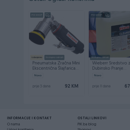
Dug, fleksibilan kabl za veću slobodu kretanja
Dizajniran za pouzdan i dugotrajan rad
PIK SHOP
PIK SHOP
Ovaj uređaj pruža vrhunske performanse za profesio
Izdvojeno
Dostupno odmah
Dostupno odmah
Pneumatska Zračna Mini
Wieberr Sredstvo 
Ekscentrična Šlajfarica
Dubinsko Pranje
50mm AT-7037B
Čišćenje Black Clea
Novo
Novo
92 KM
67
prije 3 dana
prije 11 dana
INFORMACIJE I KONTAKT
OSTALI LINKOVI
O nama
PIK.ba blog
Uslovi korištenja
Shopovi