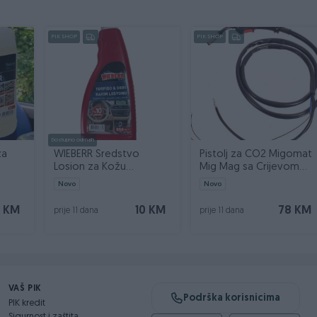
PIK SHOP
PIK SHOP
nalce i entuzijaste koji žele savršene rezultate poliranja.
Dostupno odmah
za
WIEBERR Sredstvo
Pistolj za CO2 Migomat
Losion za Kožu
Mig Mag sa Crijevom
ner 5l
Instrument Tablu 550ml
2,5m MK14 TW14
Novo
Novo
 KM
10 KM
78 KM
prije 11 dana
prije 11 dana
VAŠ PIK
Podrška korisnicima
PIK kredit
Sigurnost i zaštita