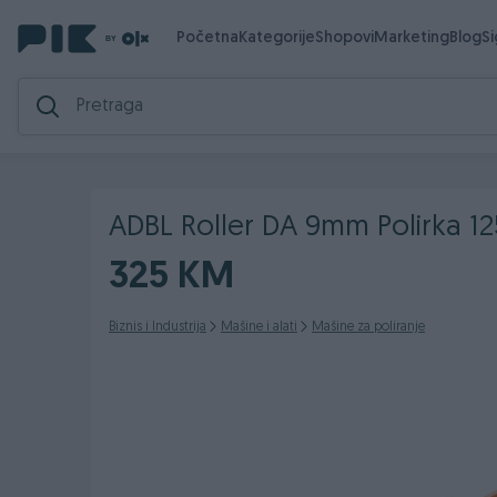
Početna
Kategorije
Shopovi
Marketing
Blog
S
ADBL Roller DA 9mm Polirka 1
325 KM
Biznis i Industrija
Mašine i alati
Mašine za poliranje