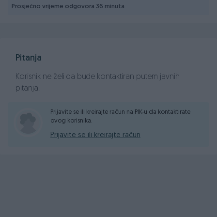
https://eosmatrix-nekretnine.com/listings/more?
Prosječno vrijeme odgovora 36 minuta
id_listing=570107
📞 | +387 63 354 627
📞 | +387 63 692-117
Pitanja
📞 | +387 33 569 279
Korisnik ne želi da bude kontaktiran putem javnih
📩 | d.subotic@eos-bih.com
pitanja.
📩 | info@eosmatrix-nekretnine.com
Prijavite se ili kreirajte račun na PIK-u da kontaktirate
ovog korisnika.
Prijavite se ili kreirajte račun