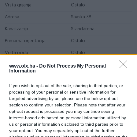
Vrsta grijanja
Ostalo
Adresa
Savska 38
Kanalizacija
Standardna
Primarna orjentacija
Ostalo
Vrsta poda
Ostalo
Broj kupatila
1
www.olx.ba -
Do Not Process My Personal
Information
Godina izgradnje
1970 do 1979
If you wish to opt-out of the sale, sharing to third parties, or
Uknjiženo / ZK
✓
processing of your personal or sensitive information for
targeted advertising by us, please use the below opt-out
Voda
✓
section to confirm your selection. Please note that after your
opt-out request is processed you may continue seeing
Datum objave
06.01.2025
interest-based ads based on personal information utilized by
us or personal information disclosed to third parties prior to
your opt-out. You may separately opt-out of the further