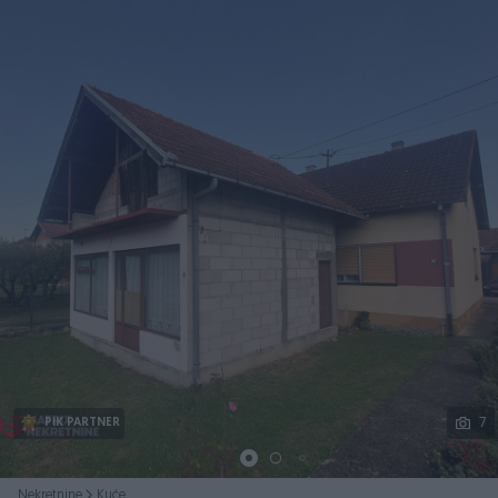
Podijeli
7
PIK PARTNER
Nekretnine
Kuće