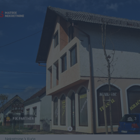
Podijeli
3
PIK PARTNER
Nekretnine
Kuće