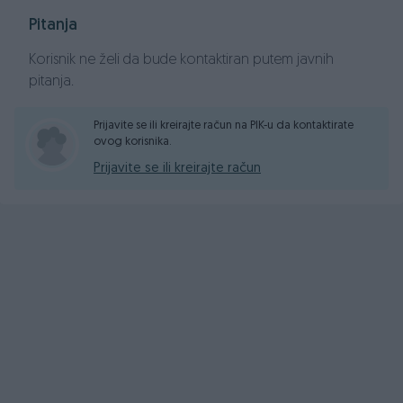
📞 | +387 63 514 919
Pitanja
📞 | +387 63 692-117
📞 | +387 33 569 279
Korisnik ne želi da bude kontaktiran putem javnih
pitanja.
📩 | i.hasanagic@eos-bih.com
📩 | info@eosmatrix-nekretnine.com
Prijavite se ili kreirajte račun na PIK-u da kontaktirate
ovog korisnika.
Prijavite se ili kreirajte račun