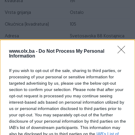
Kvadrata
191
Vrsta grijanja
Ostalo
Okućnica (kvadratura)
105
Adresa
Svetosavska 88 Kostajnica
Kanalizacija
Standardna
www.olx.ba -
Do Not Process My Personal
Information
Vrsta poda
Beton
If you wish to opt-out of the sale, sharing to third parties, or
Broj kupatila
3
processing of your personal or sensitive information for
targeted advertising by us, please use the below opt-out
Datum objave
06.01.2025
section to confirm your selection. Please note that after your
opt-out request is processed you may continue seeing
interest-based ads based on personal information utilized by
us or personal information disclosed to third parties prior to
Lokacija nekretnine
your opt-out. You may separately opt-out of the further
disclosure of your personal information by third parties on the
IAB’s list of downstream participants. This information may
also be disclosed by us to third parties on the
IAB’s List of