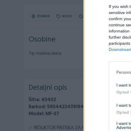
If you wish 
sensitive in
ŽIVINICE
NOVO
OBNOVLJEN: 06.04.2026 U 02
confirm you
continue se
information 
further disc
Osobine
participants
Downstream 
Tip mašine/alata
Pneumatski alat
Persona
I want t
Detaljni opis
Opted 
Šifra: 40402
I want t
Barkod: 5904422439194
Opted 
Model: MF-07
I want 
Advertis
✅ REDUKTOR PRITISKA ZA PIŠTOLJ ZA LAKIRANJE