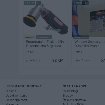
PIK SHOP
PIK SHOP
Izdvojeno
Dostupno odmah
Dostupno odmah
Pneumatska Zračna Mini
Wieberr Sredstvo 
Ekscentrična Šlajfarica
Dubinsko Pranje
50mm AT-7037B
Čišćenje Black Clea
Novo
Novo
92 KM
67
prije 5 dana
prije 13 dana
INFORMACIJE I KONTAKT
OSTALI LINKOVI
O nama
PIK.ba blog
Uslovi korištenja
Shopovi
Online sigurnost
Šta je PIK dostava
Marketing
Pridruži se PIK timu