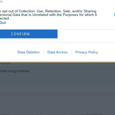
In
o opt-out of Collection, Use, Retention, Sale, and/or Sharing
ersonal Data that Is Unrelated with the Purposes for which it
lected.
arbanje
Out
a
CONFIRM
a kada je spojen direktno na pištolj za farbanje
Data Deletion
Data Access
Privacy Policy
itanja.
ktirate ovog korisnika.