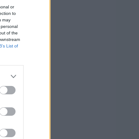
sonal or
ection to
ou may
 personal
out of the
 downstream
B’s List of