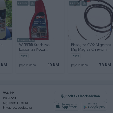
PIK SHOP
PIK SHOP
Dostupno odmah
za
WIEBERR Sredstvo
Pistolj za CO2 Migomat
Losion za Kožu
Mig Mag sa Crijevom
ner 5l
Instrument Tablu 550ml
2,5m MK14 TW14
Novo
Novo
 KM
10 KM
78 KM
prije 13 dana
prije 13 dana
VAŠ PIK
Podrška korisnicima
PIK kredit
Sigurnost i zaštita
Privatnost podataka