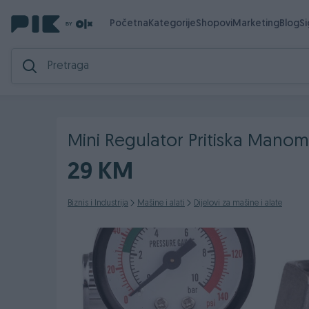
Početna
Kategorije
Shopovi
Marketing
Blog
S
Mini Regulator Pritiska Manome
29 KM
Biznis i Industrija
Mašine i alati
Dijelovi za mašine i alate